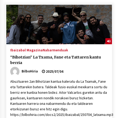
“Hiztegi bat” Gorka Urbizuk idatzitako letren
hiztegia
2026/07/23
Bakaikuko barnetegitik gazteek egindako saio
berezia
2026/07/16
Ibaizabal Magazina
Nabarmenduak
“Bihotzian” La Txama, Fane eta Tattaren kantu
Tuba eta bonbardinoaren astea, Bilboko
berria
Kontserbatorioan protagonista
2026/07/16
BilboHiria
2025/07/04
Abuztuaren 2an Bihotzian kantua kaleratu du La Txamak, Fane
Auzoportala : 1×04 Auzofoniak
eta Tattarekin batera. Taldeak fusio euskal mexikarra sortu du
2026/07/15
berriz ere kunbia honen bidez. Aitor Valcarlos gurekin aritu da
gaurkoan, kantuaren nondik norakoei buruz hizketan.
Kantuaren harrera ona nabarmendu du eta taldearen
Gaur abitua da Bilbao bbk live jaialdia
etorkizunari buruz ere hitz egin digu.
2026/07/09
https://bilbohiria.com/docs2/2025/ibaizabal/250704_latxama.mp3