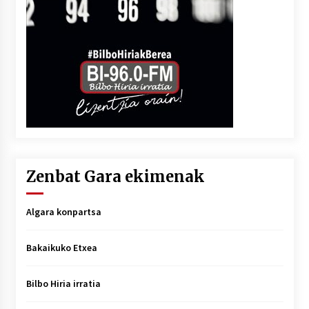
Zenbat Gara ekimenak
Algara konpartsa
Bakaikuko Etxea
Bilbo Hiria irratia