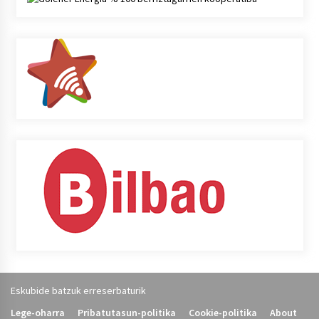
Eskubide batzuk erreserbaturik
Lege-oharra
Pribatutasun-politika
Cookie-politika
About