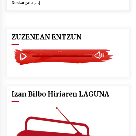
Deskargatu […]
POTTO: San Pedro jaietako bertso-saioa
2026/07/09
ZUZENEAN ENTZUN
Larunbatean Plentziako Itsas Martxa ospatuko
da
2026/07/07
LIBURUEN ERREPUBLIKA TXIKIA: Hiragana akats
isil batekin dator beti
2026/07/07
Izan Bilbo Hiriaren LAGUNA
Auritz Iñurrietaren margoak ikusgai
Uribitarte40 aretoan
2026/07/03
SOINUGELA: Paul McCartney eta Ringo Starr-en
lan berriak