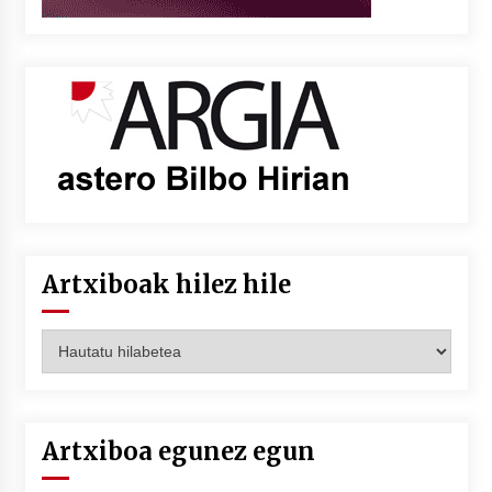
Artxiboak hilez hile
Artxiboak
hilez
hile
Artxiboa egunez egun