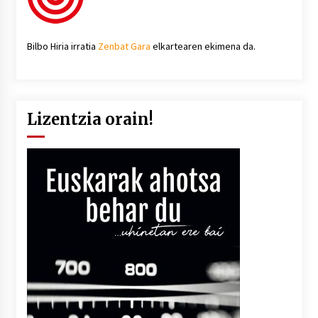
Bilbo Hiria irratia
Zenbat Gara
elkartearen ekimena da.
Lizentzia orain!