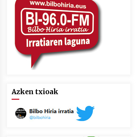
2026/07/03
MUSIBLA #297: Bide, Boards Of Canada, Somak,
Tiga, Twisted Teens, Underscores, Habia
2026/07/02
Azken txioak