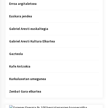
Erroa argitaletxea
Euskara jendea
Gabriel Aresti euskaltegia
Gabriel Aresti Kultura Elkartea
Gazteola
Kafe Antzokia
Kurkuluxetan umegunea
Zenbat Gara elkartea