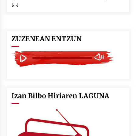
2026/07/03
[…]
MUSIBLA #297: Bide, Boards Of Canada, Somak,
Tiga, Twisted Teens, Underscores, Habia
2026/07/02
ZUZENEAN ENTZUN
Izan Bilbo Hiriaren LAGUNA