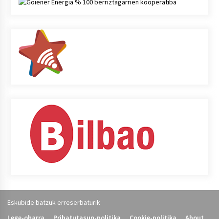
Eskubide batzuk erreserbaturik
Lege-oharra
Pribatutasun-politika
Cookie-politika
About