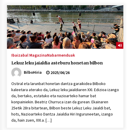
“Hiztegi bat” Gorka Urbizuk idatzitako letren
hiztegia
2026/07/23
Bakaikuko barnetegitik gazteek egindako saio
berezia
2026/07/16
Ibaizabal Magazina
Nabarmenduak
Lekuz leku jaialdia asteburu honetan bilbon
Tuba eta bonbardinoaren astea, Bilboko
Kontserbatorioan protagonista
BilboHiria
2025/06/26
2026/07/16
Ostiral eta larunbat honetan dantza garaikidea Bilboko
kaleetara aterako da, Lekuz leku jaialdiaren XXI. Edizioa izango
Auzoportala : 1×04 Auzofoniak
da, bertako, estatuko eta nazioarteko hamar bat
2026/07/15
konpainiekin. Beatriz Churruca izan da gurean. Ekainaren
25etik 28ra bitartean, Bilbon beste Lekuz Leku Jaialdi bat,
hots, Nazioarteko Dantza Jaialdia Hiri Inguruneetan, izango
Gaur abitua da Bilbao bbk live jaialdia
da, hain zuen, XXI.a. […]
2026/07/09