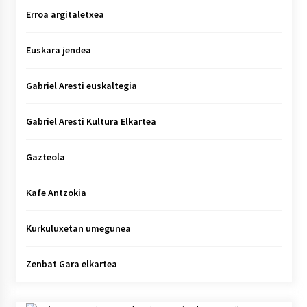
Erroa argitaletxea
Euskara jendea
Gabriel Aresti euskaltegia
Gabriel Aresti Kultura Elkartea
Gazteola
Kafe Antzokia
Kurkuluxetan umegunea
Zenbat Gara elkartea