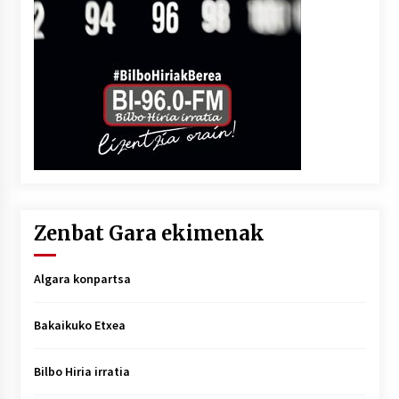
Zenbat Gara ekimenak
Algara konpartsa
Bakaikuko Etxea
Bilbo Hiria irratia