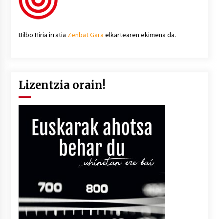
Bilbo Hiria irratia
Zenbat Gara
elkartearen ekimena da.
Lizentzia orain!