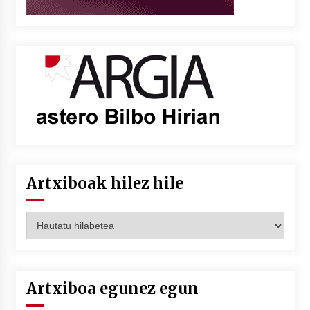
Artxiboak hilez hile
Artxiboak
hilez
hile
Artxiboa egunez egun