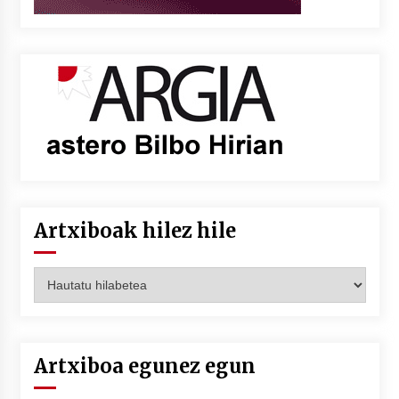
Artxiboak hilez hile
Artxiboak
hilez
hile
Artxiboa egunez egun