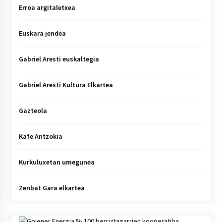
Erroa argitaletxea
Euskara jendea
Gabriel Aresti euskaltegia
Gabriel Aresti Kultura Elkartea
Gazteola
Kafe Antzokia
Kurkuluxetan umegunea
Zenbat Gara elkartea