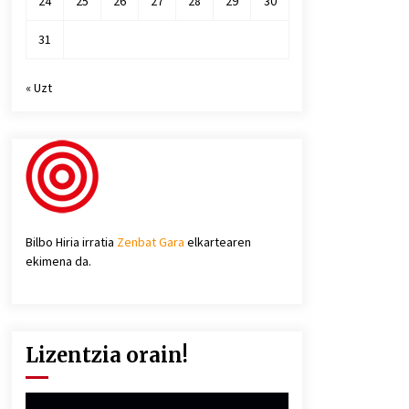
24
25
26
27
28
29
30
31
« Uzt
Bilbo Hiria irratia
Zenbat Gara
elkartearen
ekimena da.
Lizentzia orain!