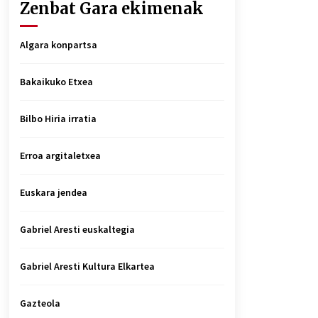
Zenbat Gara ekimenak
Algara konpartsa
Bakaikuko Etxea
Bilbo Hiria irratia
Erroa argitaletxea
Euskara jendea
Gabriel Aresti euskaltegia
Gabriel Aresti Kultura Elkartea
Gazteola