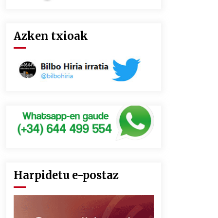
Azken txioak
Harpidetu e-postaz