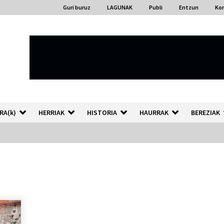
Guri buruz
LAGUNAK
Publi
Entzun
Ko
RA(k)
HERRIAK
HISTORIA
HAURRAK
BEREZIAK
“Hiztegi bat” Gorka Urbizuk
idatzitako letren hiztegia
2026/07/23
Auzoportala : 1×04 Auzofoniak