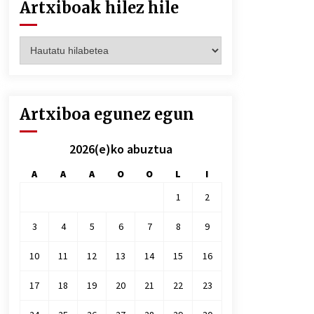
Artxiboak hilez hile
Artxiboak
hilez
hile
Artxiboa egunez egun
2026(e)ko abuztua
A
A
A
O
O
L
I
1
2
3
4
5
6
7
8
9
10
11
12
13
14
15
16
17
18
19
20
21
22
23