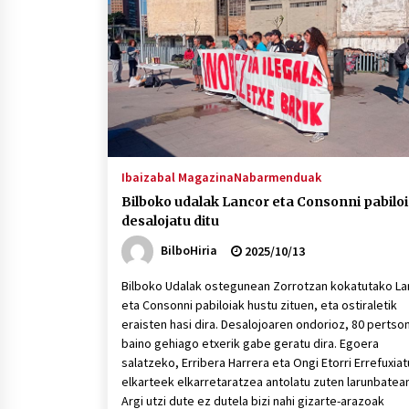
protagonista
2026/07/16
POTTO: San Pedro jaietako bertso-
saioa
2026/07/09
Auritz Iñurrietaren margoak
ikusgai Uribitarte40 aretoan
Ibaizabal Magazina
Nabarmenduak
2026/07/03
Bilboko udalak Lancor eta Consonni pabilo
desalojatu ditu
BilboHiria
2025/10/13
Bilboko Udalak ostegunean Zorrotzan kokatutako La
eta Consonni pabiloiak hustu zituen, eta ostiraletik
eraisten hasi dira. Desalojoaren ondorioz, 80 pertso
baino gehiago etxerik gabe geratu dira. Egoera
salatzeko, Erribera Harrera eta Ongi Etorri Errefuxia
elkarteek elkarretaratzea antolatu zuten larunbatean
Argi utzi dute ez dutela bizi nahi gizarte-arazoak