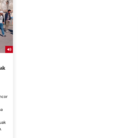
2026/07/15
Larunbatean Plentziako Itsas
Martxa ospatuko da
2026/07/07
SOINUGELA: Paul McCartney eta
Ringo Starr-en lan berriak
2026/07/03
iak
ncor
na
tuak
.