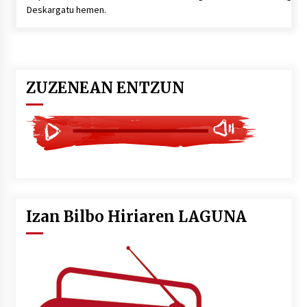
2026/07/03
Deskargatu hemen.
MUSIBLA #297: Bide, Boards Of Canada, Somak,
Tiga, Twisted Teens, Underscores, Habia
2026/07/02
ZUZENEAN ENTZUN
Izan Bilbo Hiriaren LAGUNA