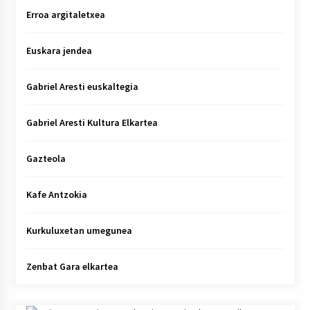
Erroa argitaletxea
Euskara jendea
Gabriel Aresti euskaltegia
Gabriel Aresti Kultura Elkartea
Gazteola
Kafe Antzokia
Kurkuluxetan umegunea
Zenbat Gara elkartea