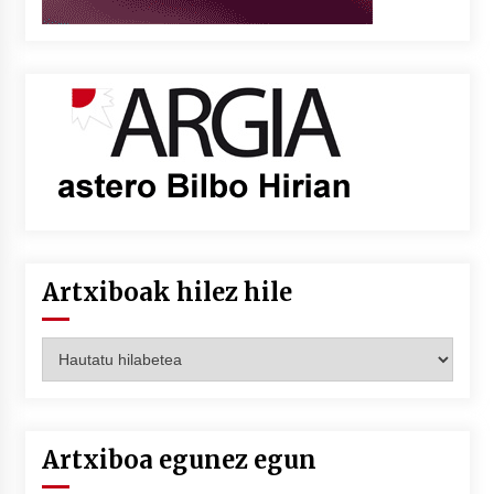
Artxiboak hilez hile
Artxiboak
hilez
hile
Artxiboa egunez egun