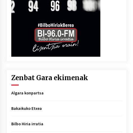
Zenbat Gara ekimenak
Algara konpartsa
Bakaikuko Etxea
Bilbo Hiria irratia