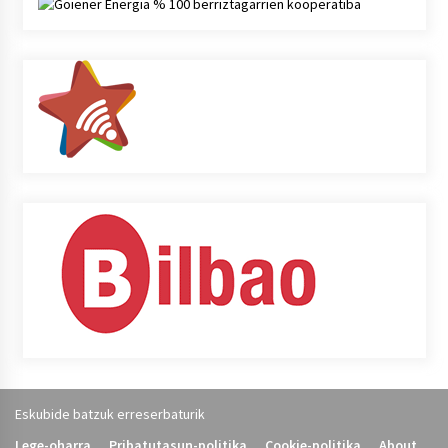
Eskubide batzuk erreserbaturik
Lege-oharra
Pribatutasun-politika
Cookie-politika
About