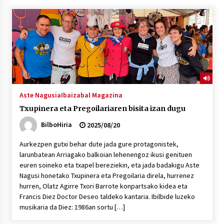
“Hiztegi bat” Gorka Urbizuk idatzitako letren
hiztegia
2026/07/23
Bakaikuko barnetegitik gazteek egindako saio
berezia
2026/07/16
Aste Nagusia
Ibaizabal Magazina
Txupinera eta Pregoilariaren bisita izan dugu
Tuba eta bonbardinoaren astea, Bilboko
Kontserbatorioan protagonista
BilboHiria
2025/08/20
2026/07/16
Aurkezpen gutxi behar dute jada gure protagonistek,
larunbatean Arriagako balkoian lehenengoz ikusi genituen
Auzoportala : 1×04 Auzofoniak
euren soineko eta txapel bereziekin, eta jada badakigu Aste
2026/07/15
Nagusi honetako Txupinera eta Pregoilaria direla, hurrenez
hurren, Olatz Agirre Txori Barrote konpartsako kidea eta
Francis Diez Doctor Deseo taldeko kantaria. Ibilbide luzeko
Gaur abitua da Bilbao bbk live jaialdia
musikaria da Diez: 1986an sortu […]
2026/07/09