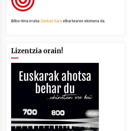
Bilbo Hiria irratia
Zenbat Gara
elkartearen ekimena da.
Lizentzia orain!