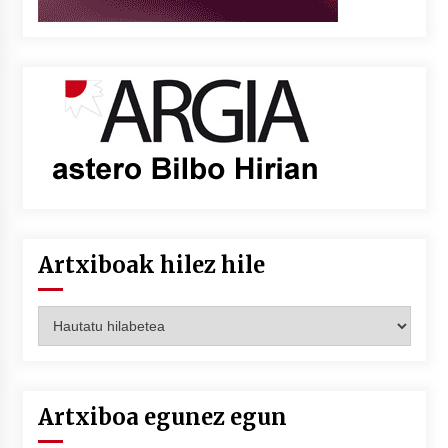
Artxiboak hilez hile
Artxiboak
hilez
hile
Artxiboa egunez egun