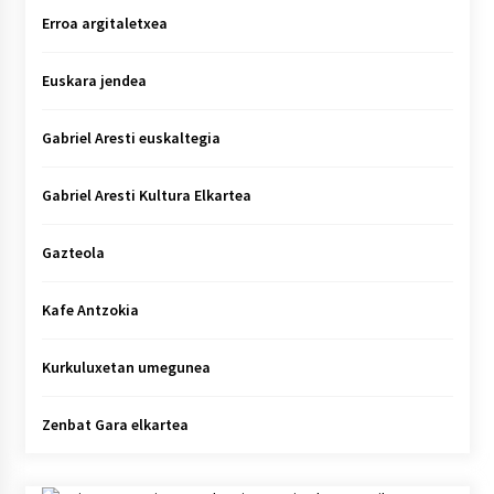
Erroa argitaletxea
Euskara jendea
Gabriel Aresti euskaltegia
Gabriel Aresti Kultura Elkartea
Gazteola
Kafe Antzokia
Kurkuluxetan umegunea
Zenbat Gara elkartea