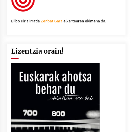
Bilbo Hiria irratia
Zenbat Gara
elkartearen ekimena da.
Lizentzia orain!