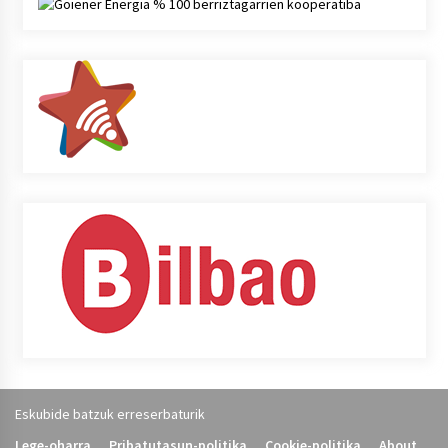
Eskubide batzuk erreserbaturik
Lege-oharra
Pribatutasun-politika
Cookie-politika
About