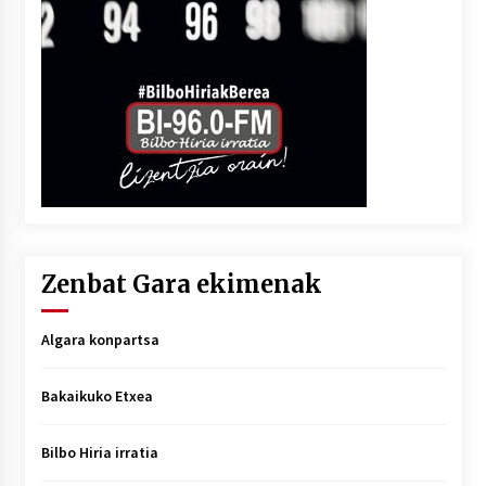
Zenbat Gara ekimenak
Algara konpartsa
Bakaikuko Etxea
Bilbo Hiria irratia