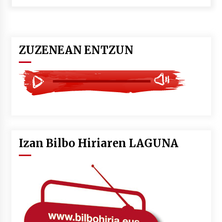
POTTO: San Pedro jaietako bertso-saioa
2026/07/09
ZUZENEAN ENTZUN
Larunbatean Plentziako Itsas Martxa ospatuko
da
2026/07/07
LIBURUEN ERREPUBLIKA TXIKIA: Hiragana akats
isil batekin dator beti
2026/07/07
Izan Bilbo Hiriaren LAGUNA
Auritz Iñurrietaren margoak ikusgai
Uribitarte40 aretoan
2026/07/03
SOINUGELA: Paul McCartney eta Ringo Starr-en
lan berriak