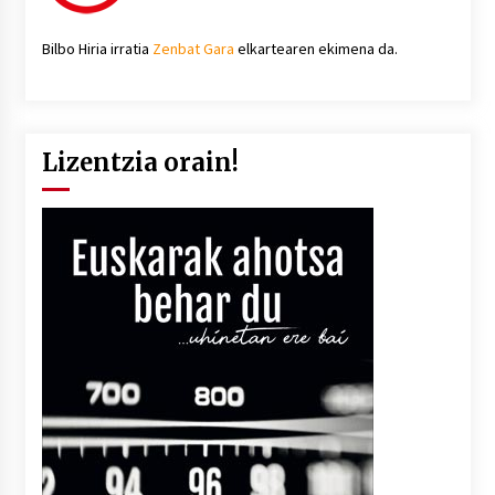
Bilbo Hiria irratia
Zenbat Gara
elkartearen ekimena da.
Lizentzia orain!