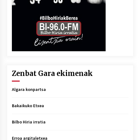
Zenbat Gara ekimenak
Algara konpartsa
Bakaikuko Etxea
Bilbo Hiria irratia
Erroa argitaletxea