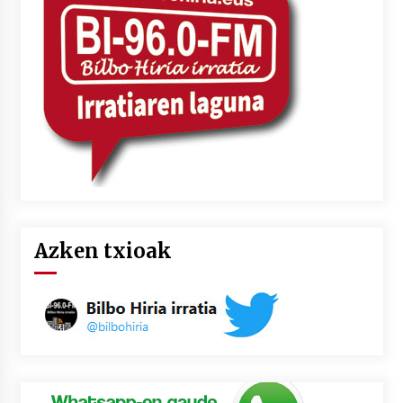
2026/07/03
MUSIBLA #297: Bide, Boards Of Canada, Somak,
Tiga, Twisted Teens, Underscores, Habia
2026/07/02
Azken txioak