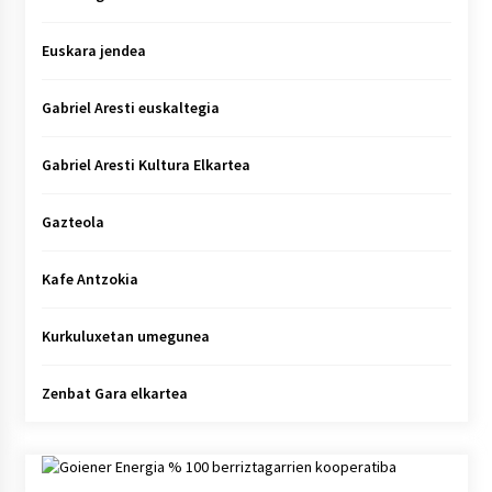
Euskara jendea
Gabriel Aresti euskaltegia
Gabriel Aresti Kultura Elkartea
Gazteola
Kafe Antzokia
Kurkuluxetan umegunea
Zenbat Gara elkartea