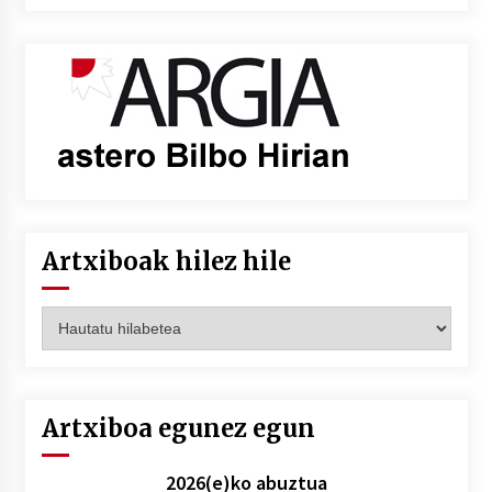
Artxiboak hilez hile
Artxiboak
hilez
hile
Artxiboa egunez egun
2026(e)ko abuztua