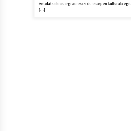
Antolatzaileak argi adierazi du ekarpen kulturala egi
[…]