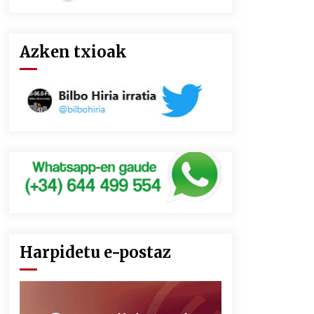
Azken txioak
Harpidetu e-postaz