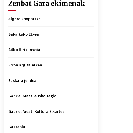
Zenbat Gara ekimenak
Algara konpartsa
Bakaikuko Etxea
Bilbo Hiria irratia
Erroa argitaletxea
Euskara jendea
Gabriel Aresti euskaltegia
Gabriel Aresti Kultura Elkartea
Gazteola