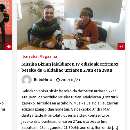
2026/07/15
Larunbatean Plentziako Itsas
Martxa ospatuko da
2026/07/07
SOINUGELA: Paul McCartney eta
Ringo Starr-en lan berriak
Ibaizabal Magazina
2026/07/03
Musika Bizian jaialdiaren IV edizioak erritmoz
beteko du Galdakao urriaren 27an eta 28an
BilboHiria
2017/10/23
Galdakao soinu bitxiz beteko da datorren urriaren 27an
eta 28an, daborduko Musika Bizian Jaialdiaren ,Estaturik
iko
gabeko Herrialdeen arteko IV. Musika Jaialdia, laugarren
rai
edizioa izango dan honetan. Galdakaoko Andra Mari
dantza taldeak antolatu duen jaialdiak kontzertu bi
jasoko ditu barikuan, urriaren 27an, eta beste hiru
zapatuan, 28an, gaueko 21:30etik aurrera, Iturrondo […]