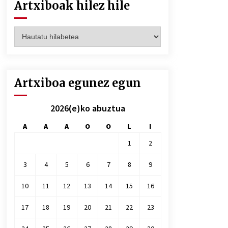
Artxiboak hilez hile
Artxiboak
hilez
hile
Artxiboa egunez egun
2026(e)ko abuztua
A
A
A
O
O
L
I
1
2
3
4
5
6
7
8
9
10
11
12
13
14
15
16
17
18
19
20
21
22
23