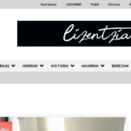
Guri buruz
LAGUNAK
Publi
Entzun
RA(k)
HERRIAK
HISTORIA
HAURRAK
BEREZIAK
“Hiztegi bat” Gorka Urbizuk
idatzitako letren hiztegia
2026/07/23
Auzoportala : 1×04 Auzofoniak