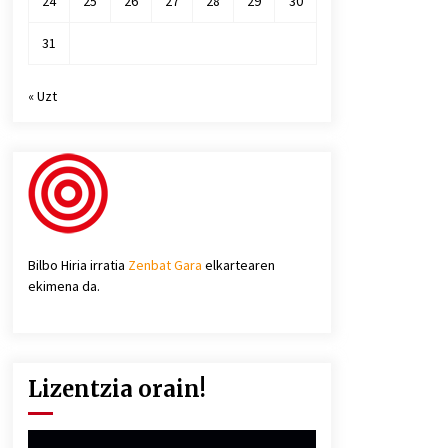
24
25
26
27
28
29
30
31
« Uzt
Bilbo Hiria irratia
Zenbat Gara
elkartearen
ekimena da.
Lizentzia orain!