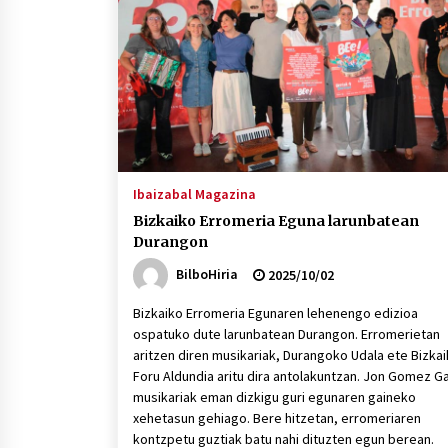
protagonista
2026/07/16
POTTO: San Pedro jaietako bertso-
saioa
2026/07/09
Auritz Iñurrietaren margoak
ikusgai Uribitarte40 aretoan
Ibaizabal Magazina
2026/07/03
Bizkaiko Erromeria Eguna larunbatean
Durangon
BilboHiria
2025/10/02
Bizkaiko Erromeria Egunaren lehenengo edizioa
ospatuko dute larunbatean Durangon. Erromerietan
aritzen diren musikariak, Durangoko Udala ete Bizka
Foru Aldundia aritu dira antolakuntzan. Jon Gomez Ga
musikariak eman dizkigu guri egunaren gaineko
xehetasun gehiago. Bere hitzetan, erromeriaren
kontzpetu guztiak batu nahi dituzten egun berean.