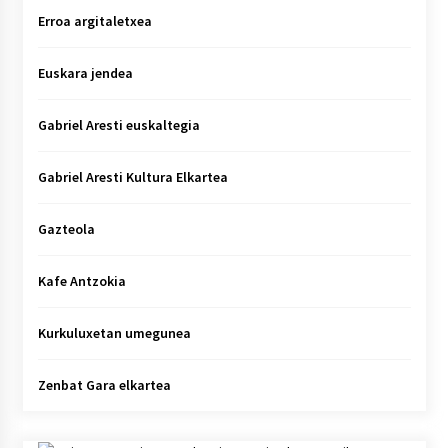
Erroa argitaletxea
Euskara jendea
Gabriel Aresti euskaltegia
Gabriel Aresti Kultura Elkartea
Gazteola
Kafe Antzokia
Kurkuluxetan umegunea
Zenbat Gara elkartea