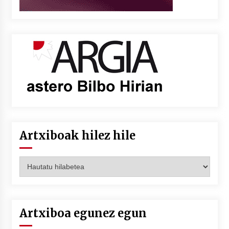
Artxiboak hilez hile
Artxiboak
hilez
hile
Artxiboa egunez egun