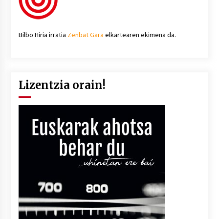
Bilbo Hiria irratia
Zenbat Gara
elkartearen ekimena da.
Lizentzia orain!