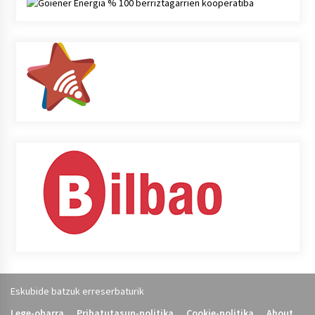
Eskubide batzuk erreserbaturik
Lege-oharra
Pribatutasun-politika
Cookie-politika
About