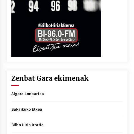
Zenbat Gara ekimenak
Algara konpartsa
Bakaikuko Etxea
Bilbo Hiria irratia