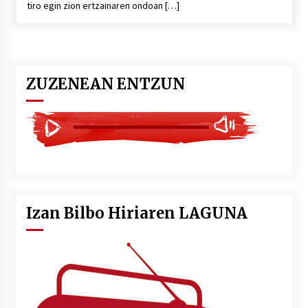
tiro egin zion ertzainaren ondoan […]
POTTO: San Pedro jaietako bertso-saioa
2026/07/09
ZUZENEAN ENTZUN
Larunbatean Plentziako Itsas Martxa ospatuko
da
2026/07/07
LIBURUEN ERREPUBLIKA TXIKIA: Hiragana akats
isil batekin dator beti
2026/07/07
Izan Bilbo Hiriaren LAGUNA
Auritz Iñurrietaren margoak ikusgai
Uribitarte40 aretoan
2026/07/03
SOINUGELA: Paul McCartney eta Ringo Starr-en
lan berriak