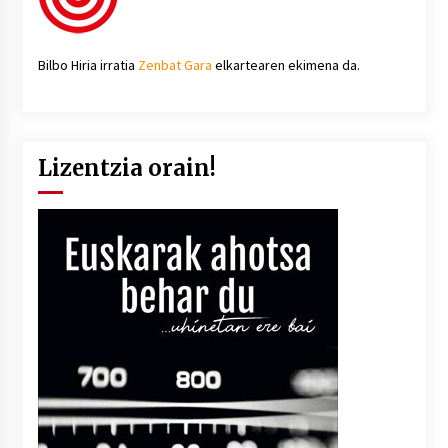
Bilbo Hiria irratia
Zenbat Gara
elkartearen ekimena da.
Lizentzia orain!