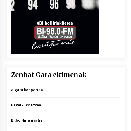
Zenbat Gara ekimenak
Algara konpartsa
Bakaikuko Etxea
Bilbo Hiria irratia