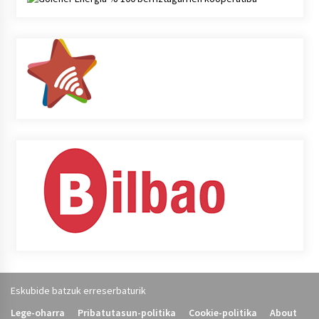
Eskubide batzuk erreserbaturik
Lege-oharra
Pribatutasun-politika
Cookie-politika
About