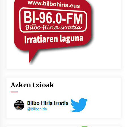
2026/07/03
MUSIBLA #297: Bide, Boards Of Canada, Somak,
Tiga, Twisted Teens, Underscores, Habia
2026/07/02
Azken txioak