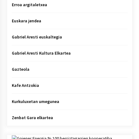
Erroa argitaletxea
Euskara jendea
Gabriel Aresti euskaltegia
Gabriel Aresti Kultura Elkartea
Gazteola
Kafe Antzokia
Kurkuluxetan umegunea
Zenbat Gara elkartea