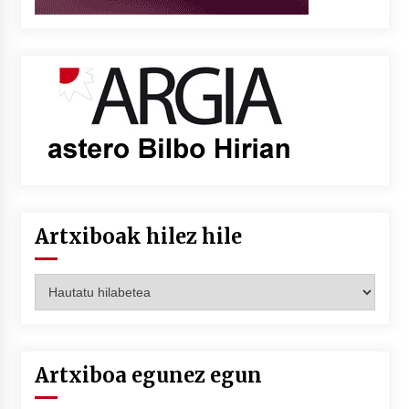
Artxiboak hilez hile
Artxiboak
hilez
hile
Artxiboa egunez egun