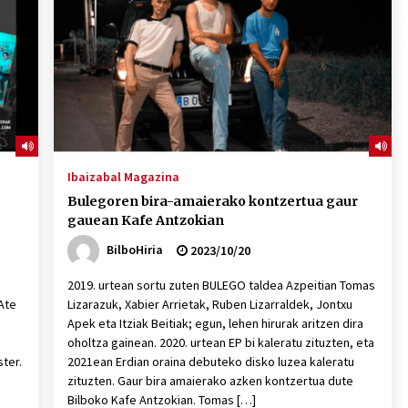
2026/07/15
Larunbatean Plentziako Itsas
Martxa ospatuko da
2026/07/07
SOINUGELA: Paul McCartney eta
Ringo Starr-en lan berriak
Ibaizabal Magazina
2026/07/03
Bulegoren bira-amaierako kontzertua gaur
gauean Kafe Antzokian
BilboHiria
2023/10/20
2019. urtean sortu zuten BULEGO taldea Azpeitian Tomas
Ate
Lizarazuk, Xabier Arrietak, Ruben Lizarraldek, Jontxu
Apek eta Itziak Beitiak; egun, lehen hirurak aritzen dira
oholtza gainean. 2020. urtean EP bi kaleratu zituzten, eta
ter.
2021ean Erdian oraina debuteko disko luzea kaleratu
zituzten. Gaur bira amaierako azken kontzertua dute
Bilboko Kafe Antzokian. Tomas […]