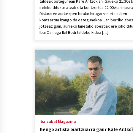
taldeak ostegunean Kafe Antzokian. Gaueko 21:30et
irekiko dituzte ateak eta kontzertua 22:00etan hasik
Diskoaren aurkezpen birako hirugarren eta azken
kontzertua izango da ostegunekoa. Lan berriko abes
jotzeaz gain, aurreko lanetako abestiak ere joko dit
Ibai Osinaga Ibil Bedi taldeko kidea […]
Ibaizabal Magazina
Bengo artista oiartzuarra gaur Kafe Antzo