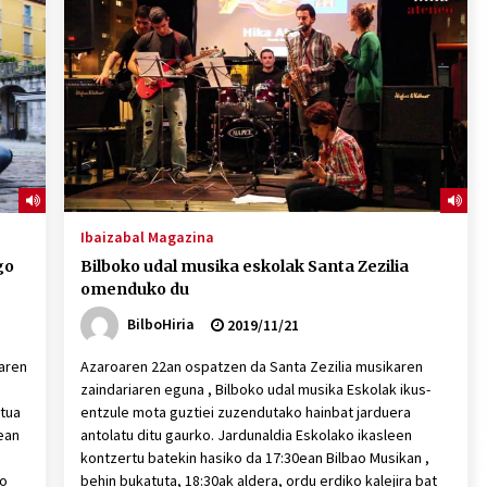
Ibaizabal Magazina
go
Bilboko udal musika eskolak Santa Zezilia
omenduko du
BilboHiria
2019/11/21
karen
Azaroaren 22an ospatzen da Santa Zezilia musikaren
zaindariaren eguna , Bilboko udal musika Eskolak ikus-
rtua
entzule mota guztiei zuzendutako hainbat jarduera
ean
antolatu ditu gaurko. Jardunaldia Eskolako ikasleen
kontzertu batekin hasiko da 17:30ean Bilbao Musikan ,
ko
behin bukatuta, 18:30ak aldera, ordu erdiko kalejira bat