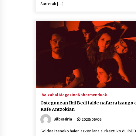
Sarrerak […]
Ibaizabal Magazina
Nabarmenduak
Ostegunean Ibil Bedi talde nafarra izango 
Kafe Antzokian
BilboHiria
2023/06/06
Goldea izeneko haien azken lana aurkeztuko du Ibil 