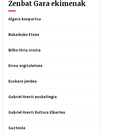
Zenbat Gara ekimenak
Algara konpartsa
Bakaikuko Etxea
Bilbo Hiria irratia
Erroa argitaletxea
Euskara jendea
Gabriel Aresti euskaltegia
Gabriel Aresti Kultura Elkartea
Gazteola