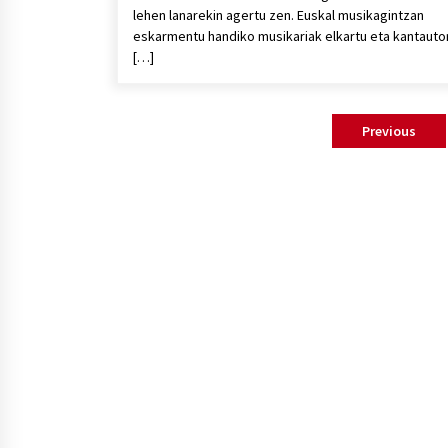
lehen lanarekin agertu zen. Euskal musikagintzan
eskarmentu handiko musikariak elkartu eta kantauto
[…]
Posts
Previous
pagination