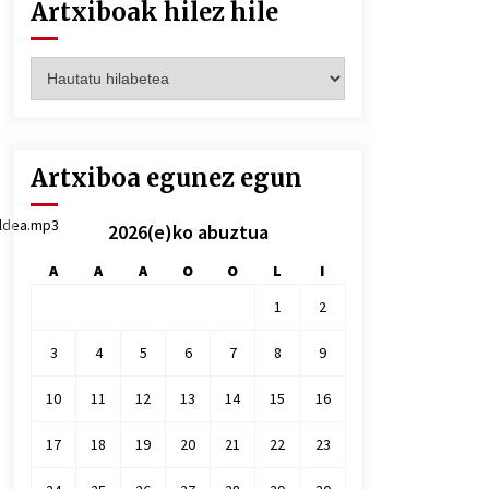
Artxiboak hilez hile
Artxiboak
hilez
hile
Artxiboa egunez egun
aldea.mp3
2026(e)ko abuztua
A
A
A
O
O
L
I
1
2
3
4
5
6
7
8
9
10
11
12
13
14
15
16
17
18
19
20
21
22
23