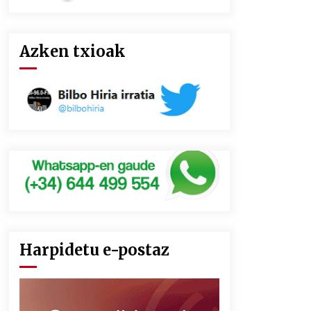
Azken txioak
Harpidetu e-postaz