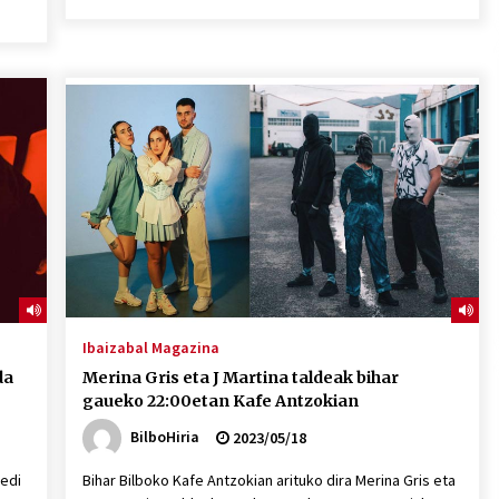
Ibaizabal Magazina
da
Merina Gris eta J Martina taldeak bihar
gaueko 22:00etan Kafe Antzokian
BilboHiria
2023/05/18
Bedi
Bihar Bilboko Kafe Antzokian arituko dira Merina Gris eta