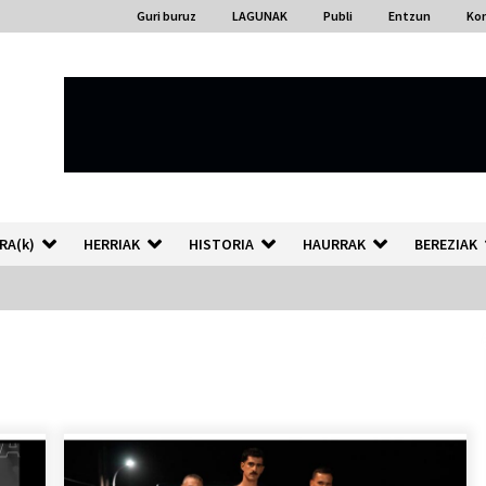
Guri buruz
LAGUNAK
Publi
Entzun
Ko
RA(k)
HERRIAK
HISTORIA
HAURRAK
BEREZIAK
“Hiztegi bat” Gorka Urbizuk
idatzitako letren hiztegia
2026/07/23
Auzoportala : 1×04 Auzofoniak