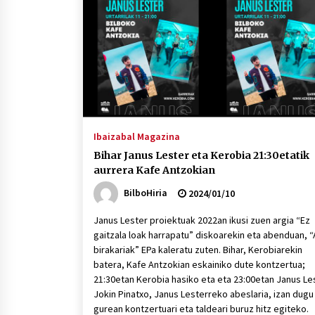
protagonista
2026/07/16
POTTO: San Pedro jaietako bertso-
saioa
2026/07/09
Auritz Iñurrietaren margoak
ikusgai Uribitarte40 aretoan
Ibaizabal Magazina
2026/07/03
Bihar Janus Lester eta Kerobia 21:30etatik
aurrera Kafe Antzokian
BilboHiria
2024/01/10
Janus Lester proiektuak 2022an ikusi zuen argia “Ez
gaitzala loak harrapatu” diskoarekin eta abenduan, “
birakariak” EPa kaleratu zuten. Bihar, Kerobiarekin
batera, Kafe Antzokian eskainiko dute kontzertua;
21:30etan Kerobia hasiko eta eta 23:00etan Janus Les
Jokin Pinatxo, Janus Lesterreko abeslaria, izan dugu
gurean kontzertuari eta taldeari buruz hitz egiteko.