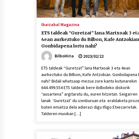
Ibaizabal Magazina
ETS taldeak “Guretzat” lana Martxoak 3 et
4ean aurkeztuko du Bilbon, Kafe Antzokian
Gonbidapena lortu nahi?
BilboHiria
2023/02/22
ETS taldeak “Guretzat” lana Martxoak 3 eta 4ean
aurkeztuko du Bilbon, Kafe Antzokian. Gonbidapena 
nahi? Bidali whatsaap mezua zure kantu kutunarekin
644.499.554 ETS taldeak bere ibilbideko diskorik
“ausartena” argitaratu du, euren hitzetan. Seigarren
lanak ‘Guretzat’ du izenburuan eta eraldaketa proz
baten emaitza dela adierazi digu Iñigo Etxezarretak.
Talderen musikan […]