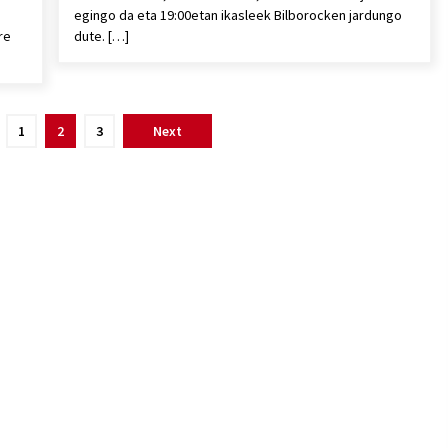
egingo da eta 19:00etan ikasleek Bilborocken jardungo
re
dute. […]
1
2
3
Next