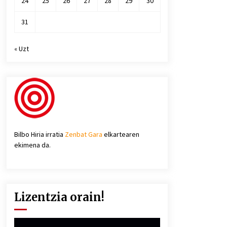
24
25
26
27
28
29
30
31
« Uzt
Bilbo Hiria irratia
Zenbat Gara
elkartearen
ekimena da.
Lizentzia orain!