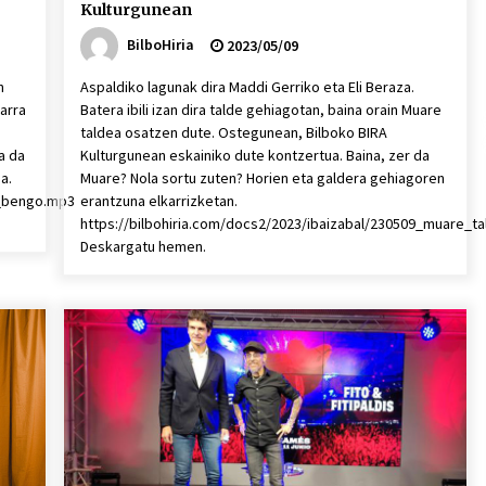
Kulturgunean
BilboHiria
2023/05/09
n
Aspaldiko lagunak dira Maddi Gerriko eta Eli Beraza.
arra
Batera ibili izan dira talde gehiagotan, baina orain Muare
taldea osatzen dute. Ostegunean, Bilboko BIRA
a da
Kulturgunean eskainiko dute kontzertua. Baina, zer da
da.
Muare? Nola sortu zuten? Horien eta galdera gehiagoren
1_bengo.mp3
erantzuna elkarrizketan.
https://bilbohiria.com/docs2/2023/ibaizabal/230509_muare_t
Deskargatu hemen.