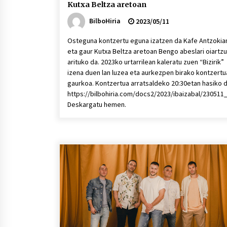
Kutxa Beltza aretoan
BilboHiria
2023/05/11
Osteguna kontzertu eguna izatzen da Kafe Antzokia
eta gaur Kutxa Beltza aretoan Bengo abeslari oiartzu
arituko da. 2023ko urtarrilean kaleratu zuen “Bizirik”
izena duen lan luzea eta aurkezpen birako kontzertu
gaurkoa. Kontzertua arratsaldeko 20:30etan hasiko 
https://bilbohiria.com/docs2/2023/ibaizabal/23051
Deskargatu hemen.