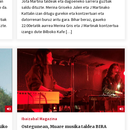
an
Jota Martina taldeak eta dagoeneko sarrera guztiak
o da.
saldu dituzte. Merina Griseko Julen eta J Martinako
Kattalin izan ditugu gurekin eta kontzertuari eta
tiak
datorrenari buruz aritu gara. Bihar beraz, gaueko
uzte.
22:00etatik aurrea Merina Gris eta J Martinak kontzertua
izango dute Bilboko Kafe […]
Ibaizabal Magazina
kiko
Ostegunean, Muare musika taldea BIRA