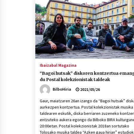
Ibaizabal Magazina
“Bagoi hutsak” diskoren kontzertua eman
du Postal kolekzionistak taldeak
BilboHiria
2021/05/26
Gaur, maiatzaren 26an izango da “Bagoi hutsak” dis
aurkezpen kontzertua. Postal kolekzionistak musika
taldearen eskutik, diska berriaren zuzeneko kontze
entzuteko aukera egongo da Bilboko BIRA kulturgun
20:00etan. Postal kolekzionistak 2018an sortutako
Tolosako musika taldea “Azken gaua hirian” estudio