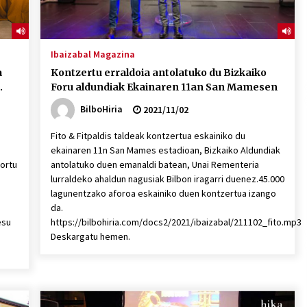
Ibaizabal Magazina
a
Kontzertu erraldoia antolatuko du Bizkaiko
.
Foru aldundiak Ekainaren 11an San Mamesen
BilboHiria
2021/11/02
Fito & Fitpaldis taldeak kontzertua eskainiko du
ekainaren 11n San Mames estadioan, Bizkaiko Aldundiak
lortu
antolatuko duen emanaldi batean, Unai Rementeria
lurraldeko ahaldun nagusiak Bilbon iragarri duenez.45.000
lagunentzako aforoa eskainiko duen kontzertua izango
da.
esu
https://bilbohiria.com/docs2/2021/ibaizabal/211102_fito.mp3
Deskargatu hemen.