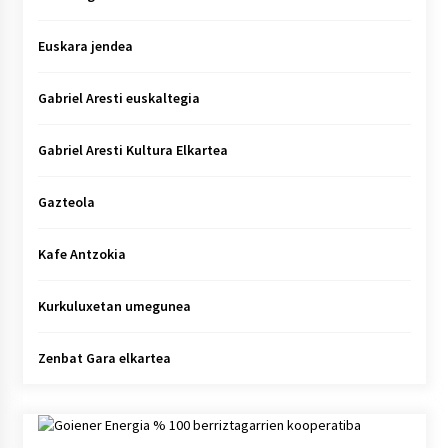
Euskara jendea
Gabriel Aresti euskaltegia
Gabriel Aresti Kultura Elkartea
Gazteola
Kafe Antzokia
Kurkuluxetan umegunea
Zenbat Gara elkartea