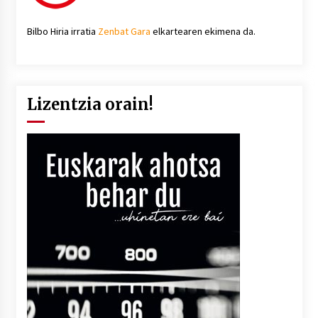
Bilbo Hiria irratia
Zenbat Gara
elkartearen ekimena da.
Lizentzia orain!