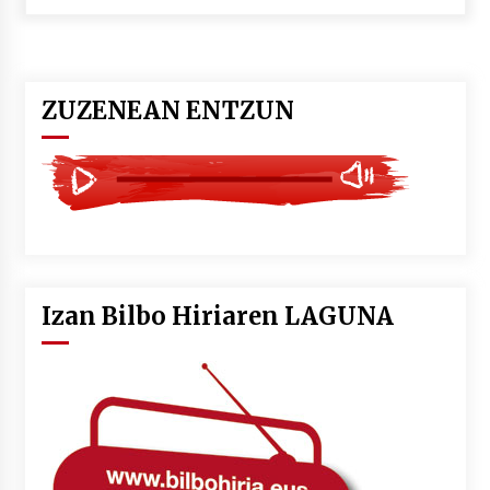
POTTO: San Pedro jaietako bertso-saioa
2026/07/09
ZUZENEAN ENTZUN
Larunbatean Plentziako Itsas Martxa ospatuko
da
2026/07/07
LIBURUEN ERREPUBLIKA TXIKIA: Hiragana akats
isil batekin dator beti
2026/07/07
Izan Bilbo Hiriaren LAGUNA
Auritz Iñurrietaren margoak ikusgai
Uribitarte40 aretoan
2026/07/03
SOINUGELA: Paul McCartney eta Ringo Starr-en
lan berriak