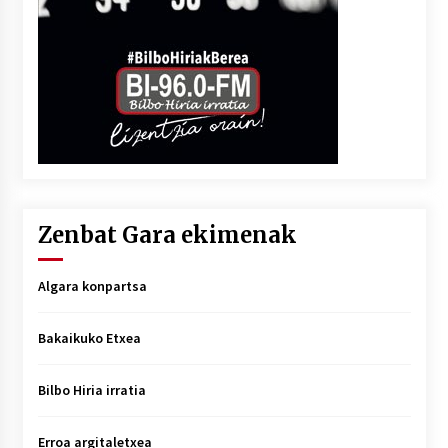
Zenbat Gara ekimenak
Algara konpartsa
Bakaikuko Etxea
Bilbo Hiria irratia
Erroa argitaletxea