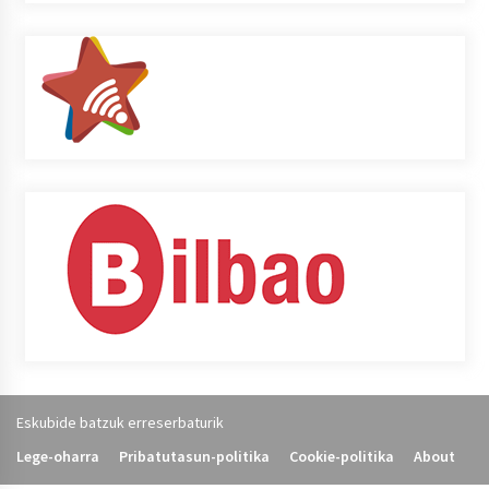
Eskubide batzuk erreserbaturik
Lege-oharra
Pribatutasun-politika
Cookie-politika
About