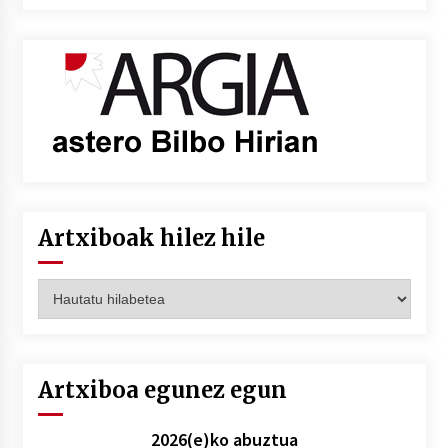
Artxiboak hilez hile
Artxiboak
hilez
hile
Artxiboa egunez egun
2026(e)ko abuztua