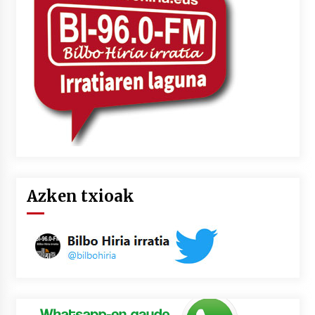
2026/07/03
MUSIBLA #297: Bide, Boards Of Canada, Somak,
Tiga, Twisted Teens, Underscores, Habia
2026/07/02
Azken txioak