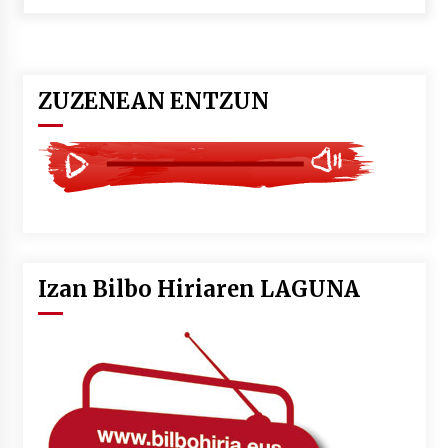
POTTO: San Pedro jaietako bertso-saioa
2026/07/09
ZUZENEAN ENTZUN
Larunbatean Plentziako Itsas Martxa ospatuko
da
2026/07/07
LIBURUEN ERREPUBLIKA TXIKIA: Hiragana akats
isil batekin dator beti
2026/07/07
Izan Bilbo Hiriaren LAGUNA
Auritz Iñurrietaren margoak ikusgai
Uribitarte40 aretoan
2026/07/03
SOINUGELA: Paul McCartney eta Ringo Starr-en
lan berriak