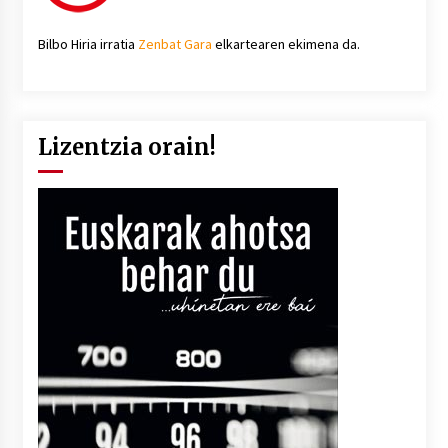
Bilbo Hiria irratia
Zenbat Gara
elkartearen ekimena da.
Lizentzia orain!