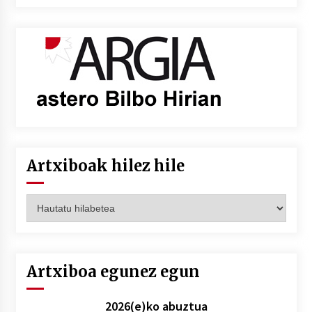
Artxiboak hilez hile
Artxiboak
hilez
hile
Artxiboa egunez egun
2026(e)ko abuztua