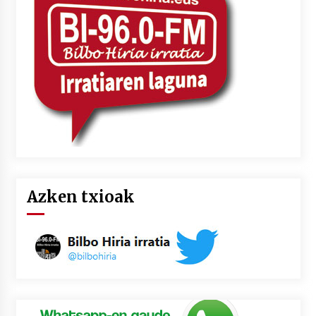
2026/07/03
MUSIBLA #297: Bide, Boards Of Canada, Somak,
Tiga, Twisted Teens, Underscores, Habia
2026/07/02
Azken txioak