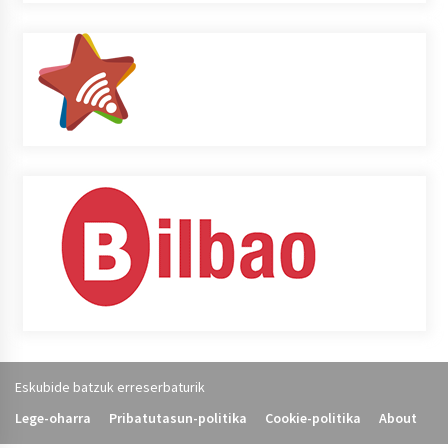
Eskubide batzuk erreserbaturik
Lege-oharra
Pribatutasun-politika
Cookie-politika
About