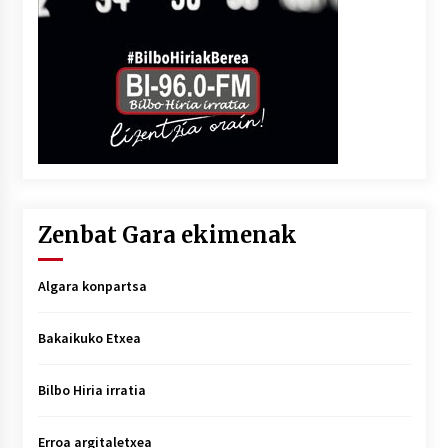
Zenbat Gara ekimenak
Algara konpartsa
Bakaikuko Etxea
Bilbo Hiria irratia
Erroa argitaletxea