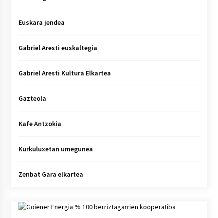
Euskara jendea
Gabriel Aresti euskaltegia
Gabriel Aresti Kultura Elkartea
Gazteola
Kafe Antzokia
Kurkuluxetan umegunea
Zenbat Gara elkartea