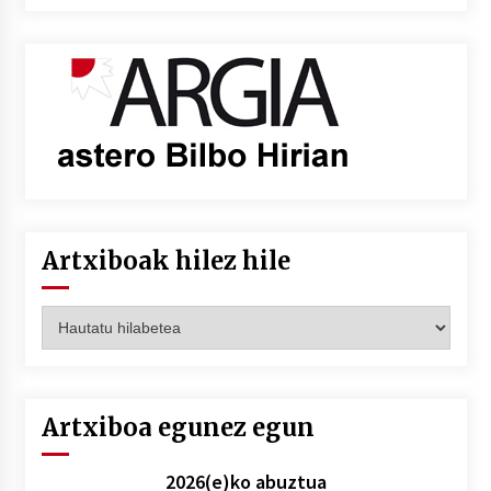
Artxiboak hilez hile
Artxiboak
hilez
hile
Artxiboa egunez egun
2026(e)ko abuztua