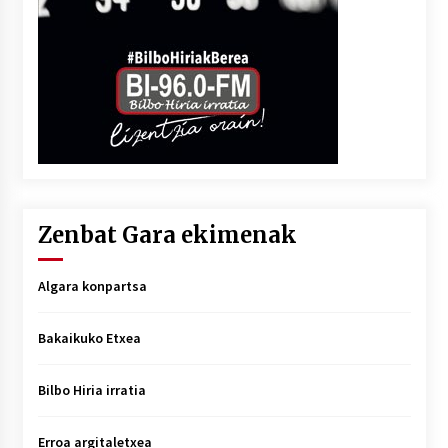
Zenbat Gara ekimenak
Algara konpartsa
Bakaikuko Etxea
Bilbo Hiria irratia
Erroa argitaletxea