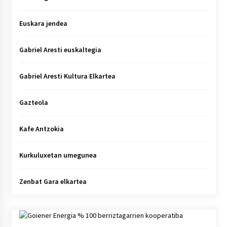
Euskara jendea
Gabriel Aresti euskaltegia
Gabriel Aresti Kultura Elkartea
Gazteola
Kafe Antzokia
Kurkuluxetan umegunea
Zenbat Gara elkartea