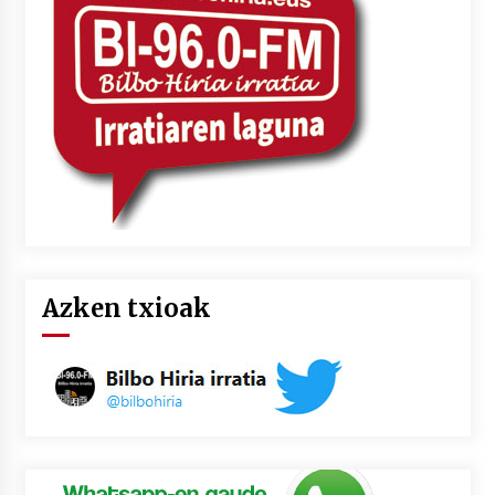
2026/07/03
MUSIBLA #297: Bide, Boards Of Canada, Somak,
Tiga, Twisted Teens, Underscores, Habia
2026/07/02
Azken txioak