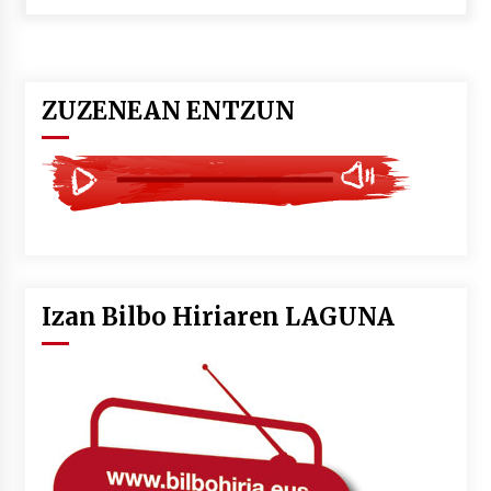
POTTO: San Pedro jaietako bertso-saioa
2026/07/09
ZUZENEAN ENTZUN
Larunbatean Plentziako Itsas Martxa ospatuko
da
2026/07/07
LIBURUEN ERREPUBLIKA TXIKIA: Hiragana akats
isil batekin dator beti
2026/07/07
Izan Bilbo Hiriaren LAGUNA
Auritz Iñurrietaren margoak ikusgai
Uribitarte40 aretoan
2026/07/03
SOINUGELA: Paul McCartney eta Ringo Starr-en
lan berriak