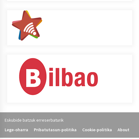
Eskubide batzuk erreserbaturik
Lege-oharra
Pribatutasun-politika
Cookie-politika
About