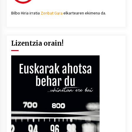
Bilbo Hiria irratia
Zenbat Gara
elkartearen ekimena da.
Lizentzia orain!