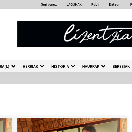
Guri buruz
LAGUNAK
Publi
Entzun
RA(k)
HERRIAK
HISTORIA
HAURRAK
BEREZIAK
“Hiztegi bat” Gorka Urbizuk
idatzitako letren hiztegia
2026/07/23
Auzoportala : 1×04 Auzofoniak