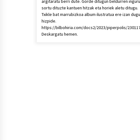
argitaratu berri dute. Gorde ditugun beldurren ingur
sortu dituzte kantuen hitzak eta horiek aletu ditugu.
Txikle bat marrubizkoa album ilustratua ere izan dug
hizpide.
https://bilbohiria.com/docs2/2023/piperpolis/2301
Deskargatu hemen.