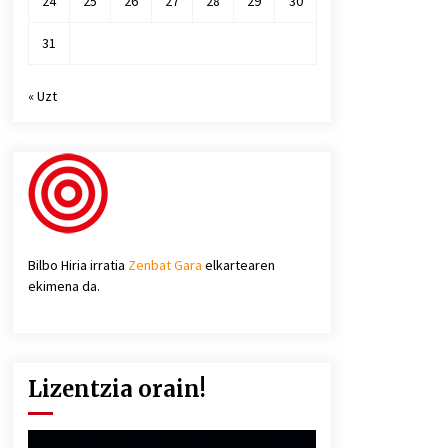
24
25
26
27
28
29
30
31
« Uzt
Bilbo Hiria irratia
Zenbat Gara
elkartearen
ekimena da.
Lizentzia orain!