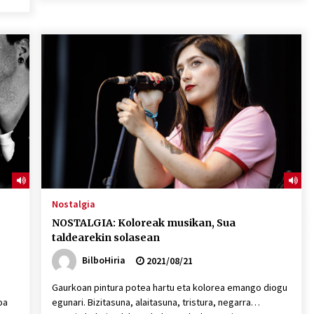
Nostalgia
NOSTALGIA: Koloreak musikan, Sua
taldearekin solasean
BilboHiria
2021/08/21
Gaurkoan pintura potea hartu eta kolorea emango diogu
oa
egunari. Bizitasuna, alaitasuna, tristura, negarra…