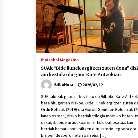
protagonista
2026/07/16
POTTO: San Pedro jaietako bertso-
saioa
2026/07/09
Auritz Iñurrietaren margoak
ikusgai Uribitarte40 aretoan
Ibaizabal Magazina
2026/07/03
SUAk “Bide ilunek argitzen zuten dena” dis
aurkeztuko du gaur Kafe Antzokian
BilboHiria
2026/02/12
SUA taldeak gaur aurkeztuko du Bilboko Kafe Antzok
bere hirugarren diskoa, Bide ilunek argitzen zuten d
Ordu Beltzak (2019) eta Gorde Genituen Beldurrak (2
lanen ostean, disko berriak trilogia moduko baten itx
dakar, ibilbide artistikoaren zirkulu bat osatuz. Lan
berriak hamar kantu biltzen ditu, istorio, egoera eta
bizipen desberdinetan barrena. […]