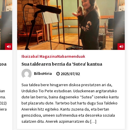
2026/07/15
Larunbatean Plentziako Itsas
Martxa ospatuko da
2026/07/07
SOINUGELA: Paul McCartney eta
Ringo Starr-en lan berriak
Ibaizabal Magazina
Nabarmenduak
2026/07/03
koa
Sua taldearen berria da ‘Sutea’ kantua
BilboHiria
2025/07/02
Sua taldea bere hirugarren diskoa prestatzen ari da,
ian
Urdulizko Tio Pete estudioan. Udazkenean argitaratuko
ena.
dute lan berria, baina dagoeneko “Sutea” izeneko kantu
022)
bat plazaratu dute. Tartetxo bat hartu dugu Sua Taldeko
iera
Anerekin hitz egiteko. Kantu zuzena da, eta bertan
genozidioa, umeen sufrimendua eta desoreka soziala
salatzen ditu. Anerek azpimarratzen du […]