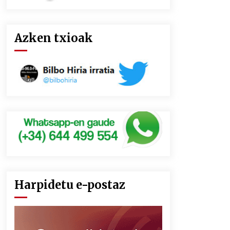
Azken txioak
Harpidetu e-postaz