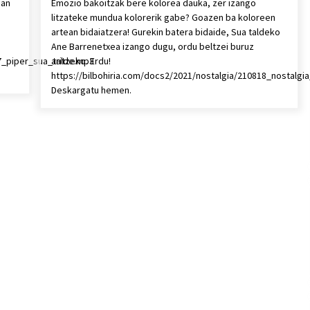
uan
Emozio bakoitzak bere kolorea dauka, zer izango
litzateke mundua kolorerik gabe? Goazen ba koloreen
u
artean bidaiatzera! Gurekin batera bidaide, Sua taldeko
Ane Barrenetxea izango dugu, ordu beltzei buruz
17_piper_sua_talde.mp3
aritzeko. Erdu!
https://bilbohiria.com/docs2/2021/nostalgia/210818_nostalg
Deskargatu hemen.