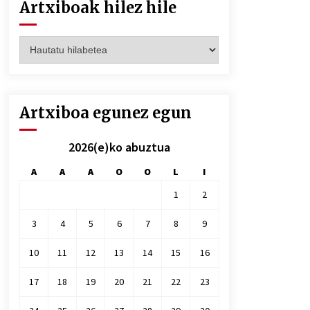
Artxiboak hilez hile
Artxiboak
hilez
hile
Artxiboa egunez egun
2026(e)ko abuztua
A
A
A
O
O
L
I
1
2
3
4
5
6
7
8
9
10
11
12
13
14
15
16
17
18
19
20
21
22
23