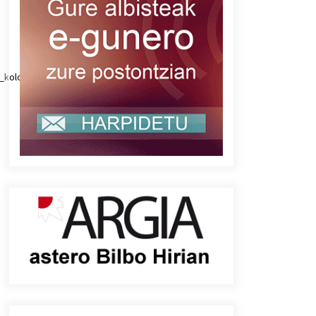
ia_koloreak_07.mp3