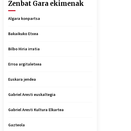
Zenbat Gara ekimenak
Algara konpartsa
Bakaikuko Etxea
Bilbo Hiria irratia
Erroa argitaletxea
Euskara jendea
Gabriel Aresti euskaltegia
Gabriel Aresti Kultura Elkartea
Gazteola