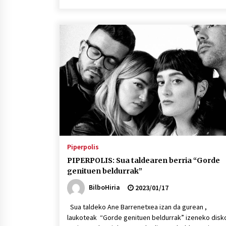
Piperpolis
PIPERPOLIS: Sua taldearen berria “Gorde
genituen beldurrak”
BilboHiria
2023/01/17
Sua taldeko Ane Barrenetxea izan da gurean ,
laukoteak “Gorde genituen beldurrak” izeneko disk