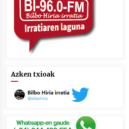
2026/07/03
MUSIBLA #297: Bide, Boards Of Canada, Somak,
Tiga, Twisted Teens, Underscores, Habia
2026/07/02
Azken txioak