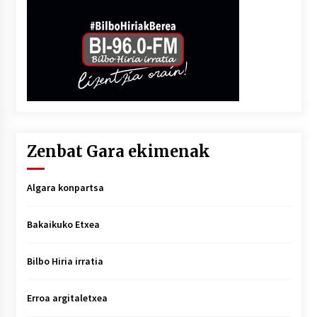
Zenbat Gara ekimenak
Algara konpartsa
Bakaikuko Etxea
Bilbo Hiria irratia
Erroa argitaletxea