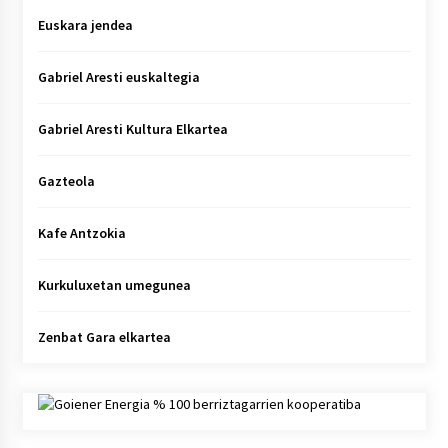
Euskara jendea
Gabriel Aresti euskaltegia
Gabriel Aresti Kultura Elkartea
Gazteola
Kafe Antzokia
Kurkuluxetan umegunea
Zenbat Gara elkartea