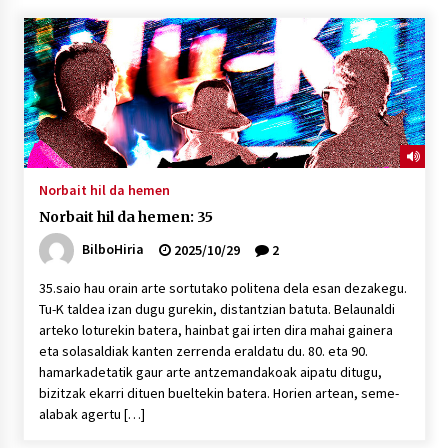
“Hiztegi bat” Gorka Urbizuk idatzitako letren
hiztegia
2026/07/23
Bakaikuko barnetegitik gazteek egindako saio
berezia
2026/07/16
Norbait hil da hemen
Norbait hil da hemen: 35
Tuba eta bonbardinoaren astea, Bilboko
Kontserbatorioan protagonista
BilboHiria
2025/10/29
2
2026/07/16
35.saio hau orain arte sortutako politena dela esan dezakegu.
Tu-K taldea izan dugu gurekin, distantzian batuta. Belaunaldi
Auzoportala : 1×04 Auzofoniak
arteko loturekin batera, hainbat gai irten dira mahai gainera
2026/07/15
eta solasaldiak kanten zerrenda eraldatu du. 80. eta 90.
hamarkadetatik gaur arte antzemandakoak aipatu ditugu,
bizitzak ekarri dituen bueltekin batera. Horien artean, seme-
Gaur abitua da Bilbao bbk live jaialdia
alabak agertu […]
2026/07/09