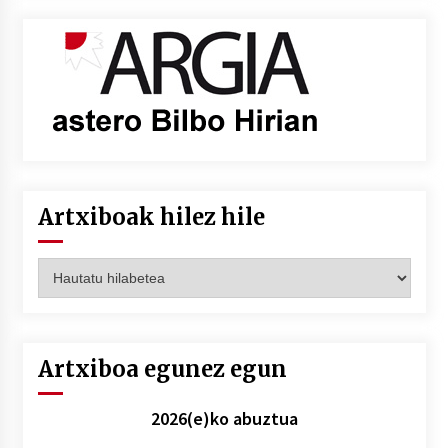
Artxiboak hilez hile
Artxiboak
hilez
hile
Artxiboa egunez egun
2026(e)ko abuztua