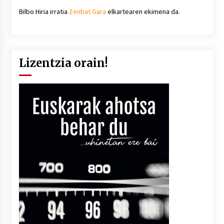
Bilbo Hiria irratia
Zenbat Gara
elkartearen ekimena da.
Lizentzia orain!