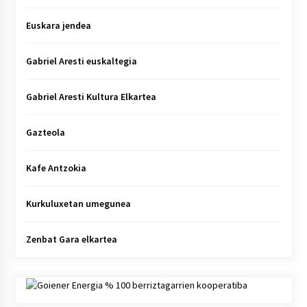
Euskara jendea
Gabriel Aresti euskaltegia
Gabriel Aresti Kultura Elkartea
Gazteola
Kafe Antzokia
Kurkuluxetan umegunea
Zenbat Gara elkartea