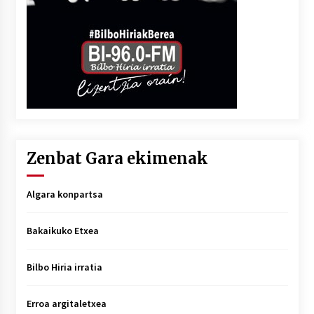
Zenbat Gara ekimenak
Algara konpartsa
Bakaikuko Etxea
Bilbo Hiria irratia
Erroa argitaletxea