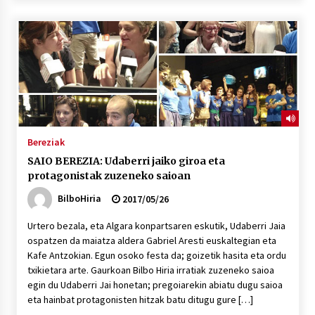
2026/07/03
MUSIBLA #297: Bide, Boards Of Canada, Somak,
Tiga, Twisted Teens, Underscores, Habia
2026/07/02
Bereziak
SAIO BEREZIA: Udaberri jaiko giroa eta
protagonistak zuzeneko saioan
BilboHiria
2017/05/26
Urtero bezala, eta Algara konpartsaren eskutik, Udaberri Jaia
ospatzen da maiatza aldera Gabriel Aresti euskaltegian eta
Kafe Antzokian. Egun osoko festa da; goizetik hasita eta ordu
txikietara arte. Gaurkoan Bilbo Hiria irratiak zuzeneko saioa
egin du Udaberri Jai honetan; pregoiarekin abiatu dugu saioa
eta hainbat protagonisten hitzak batu ditugu gure […]