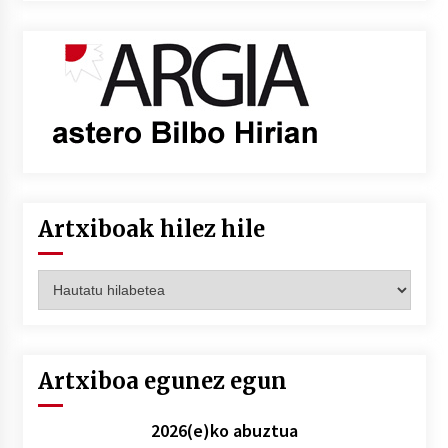
Artxiboak hilez hile
Artxiboak
hilez
hile
Artxiboa egunez egun
2026(e)ko abuztua