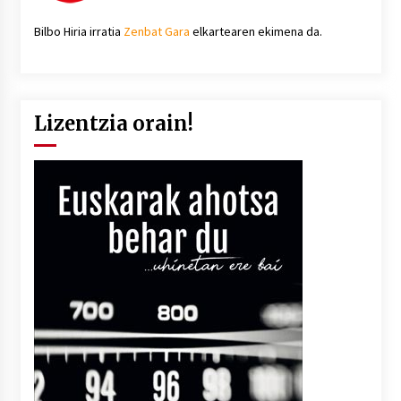
Bilbo Hiria irratia
Zenbat Gara
elkartearen ekimena da.
Lizentzia orain!