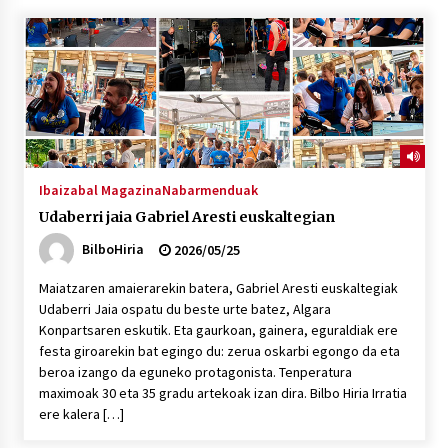
“Hiztegi bat” Gorka Urbizuk idatzitako letren
hiztegia
2026/07/23
Bakaikuko barnetegitik gazteek egindako saio
berezia
2026/07/16
Ibaizabal Magazina
Nabarmenduak
Udaberri jaia Gabriel Aresti euskaltegian
Tuba eta bonbardinoaren astea, Bilboko
Kontserbatorioan protagonista
BilboHiria
2026/05/25
2026/07/16
Maiatzaren amaierarekin batera, Gabriel Aresti euskaltegiak
Udaberri Jaia ospatu du beste urte batez, Algara
Auzoportala : 1×04 Auzofoniak
Konpartsaren eskutik. Eta gaurkoan, gainera, eguraldiak ere
2026/07/15
festa giroarekin bat egingo du: zerua oskarbi egongo da eta
beroa izango da eguneko protagonista. Tenperatura
maximoak 30 eta 35 gradu artekoak izan dira. Bilbo Hiria Irratia
Gaur abitua da Bilbao bbk live jaialdia
ere kalera […]
2026/07/09