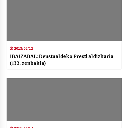
2013/02/12
IBAIZABAL: Deustualdeko Prest! aldizkaria
(132. zenbakia)