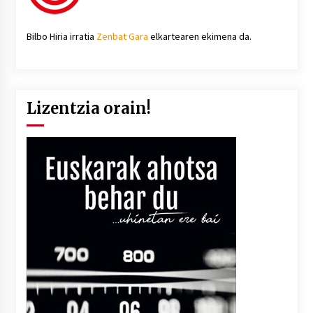
Bilbo Hiria irratia
Zenbat Gara
elkartearen ekimena da.
Lizentzia orain!