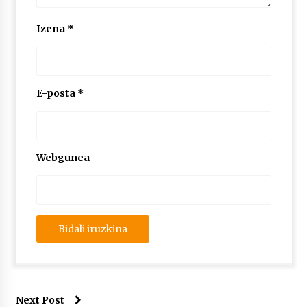
Izena
*
E-posta
*
Webgunea
Next Post