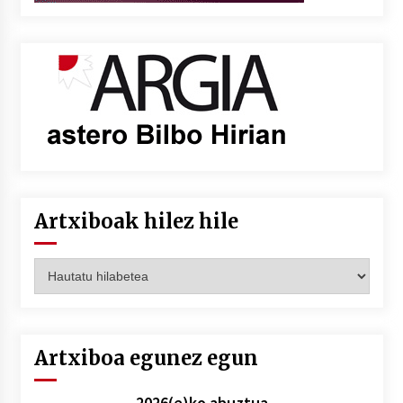
Artxiboak hilez hile
Artxiboak
hilez
hile
Artxiboa egunez egun
2026(e)ko abuztua