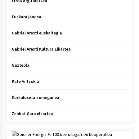
Erroa argitaletxea
Euskara jendea
Gabriel Aresti euskaltegia
Gabriel Aresti Kultura Elkartea
Gazteola
Kafe Antzokia
Kurkuluxetan umegunea
Zenbat Gara elkartea