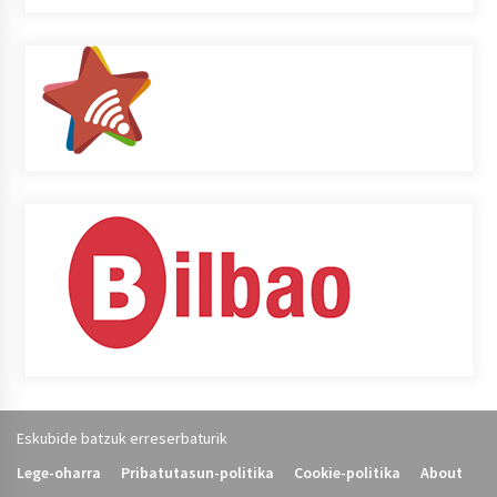
Eskubide batzuk erreserbaturik
Lege-oharra
Pribatutasun-politika
Cookie-politika
About