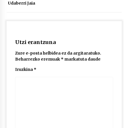
2026/07/03
Udaberri Jaia
MUSIBLA #297: Bide, Boards Of Canada, Somak,
Tiga, Twisted Teens, Underscores, Habia
2026/07/02
Utzi erantzuna
Zure e-posta helbidea ez da argitaratuko.
Beharrezko eremuak
*
markatuta daude
Iruzkina
*