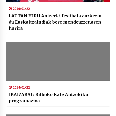
2019/01/22
LAUTAN HIRU Antzerki festibala aurkeztu
du Euskaltzaindiak bere mendeurrenaren
harira
2014/01/22
IBAIZABAL: Bilboko Kafe Antzokiko
programazioa