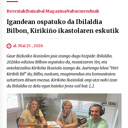
Bereziak
Ibaizabal Magazina
Nabarmenduak
Igandean ospatuko da Ibilaldia
Bilbon, Kirikiño ikastolaren eskutik
al. Mai 25 , 2026
Gaur Bizkaiko ikastolen jaia izango dugu hizpide: Ibilaldia.
2026ko edizioa Bilbon ospatuko da, maiatzaren 31n, eta
antolatzailea Kirikiño Ikastola izango da. Aurtengo leloa “Hiri
Kiribili Bil” da; Bilbo, euskara, mugimendua eta komunitatea
uztartzen dituen mezua. Kirikiño Ikastolak argi utzi nahi izan
du Ibilaldia ez dela egun bateko festa soil bat: […]