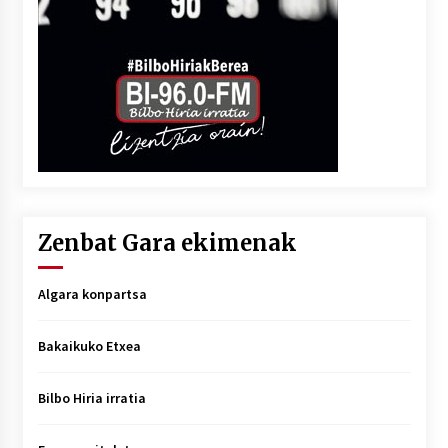
Zenbat Gara ekimenak
Algara konpartsa
Bakaikuko Etxea
Bilbo Hiria irratia