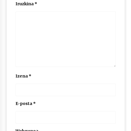
Iruzkina
*
POTTO: San Pedro jaietako bertso-saioa
2026/07/09
Larunbatean Plentziako Itsas Martxa ospatuko
da
2026/07/07
LIBURUEN ERREPUBLIKA TXIKIA: Hiragana akats
isil batekin dator beti
Izena
*
2026/07/07
Auritz Iñurrietaren margoak ikusgai
Uribitarte40 aretoan
E-posta
*
2026/07/03
SOINUGELA: Paul McCartney eta Ringo Starr-en
lan berriak