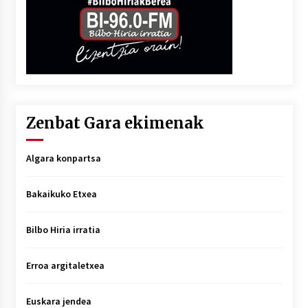
Zenbat Gara ekimenak
Algara konpartsa
Bakaikuko Etxea
Bilbo Hiria irratia
Erroa argitaletxea
Euskara jendea