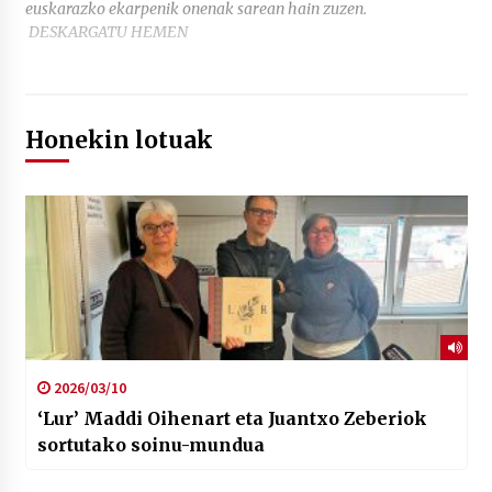
euskarazko ekarpenik onenak sarean hain zuzen.
DESKARGATU HEMEN
Honekin lotuak
2026/03/10
‘Lur’ Maddi Oihenart eta Juantxo Zeberiok
sortutako soinu-mundua