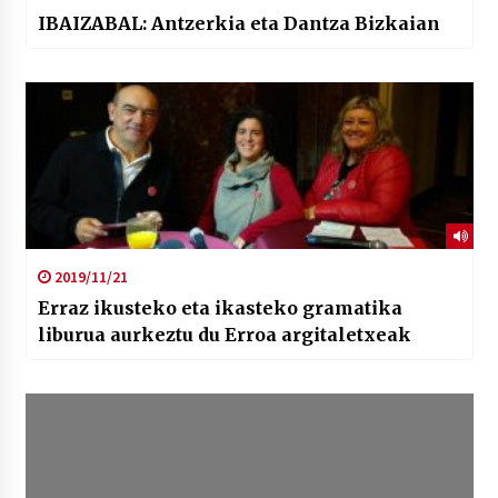
IBAIZABAL: Antzerkia eta Dantza Bizkaian
2019/11/21
Erraz ikusteko eta ikasteko gramatika
liburua aurkeztu du Erroa argitaletxeak