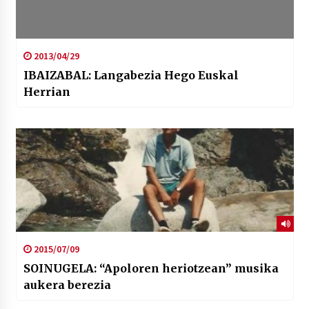
2013/04/29
IBAIZABAL: Langabezia Hego Euskal
Herrian
2015/07/09
SOINUGELA: “Apoloren heriotzean” musika
aukera berezia