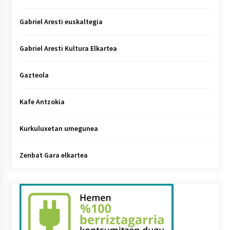
Gabriel Aresti euskaltegia
Gabriel Aresti Kultura Elkartea
Gazteola
Kafe Antzokia
Kurkuluxetan umegunea
Zenbat Gara elkartea