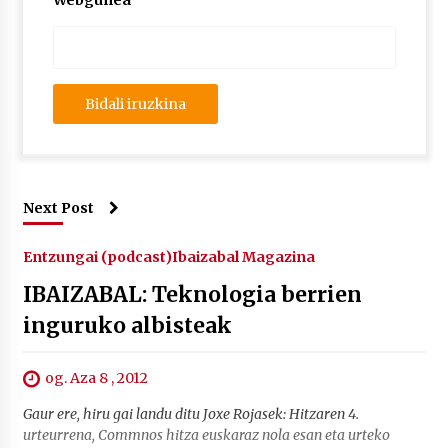
Webgunea
2026/07/03
MUSIBLA #297: Bide, Boards Of Canada, Somak,
Tiga, Twisted Teens, Underscores, Habia
2026/07/02
Next Post
Entzungai (podcast)
Ibaizabal Magazina
IBAIZABAL: Teknologia berrien
inguruko albisteak
og. Aza 8 , 2012
Gaur ere, hiru gai landu ditu Joxe Rojasek: Hitzaren 4.
urteurrena, Commnos hitza euskaraz nola esan eta urteko