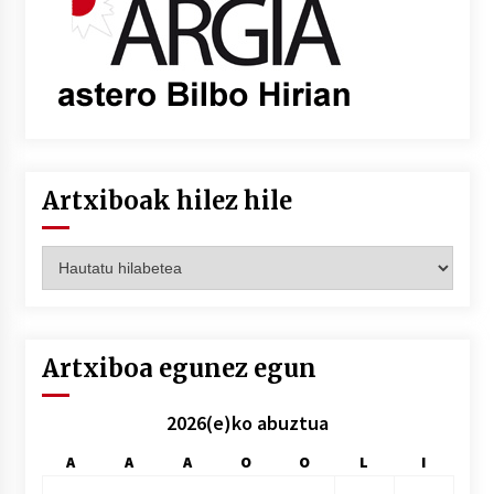
Artxiboak hilez hile
Artxiboak
hilez
hile
Artxiboa egunez egun
2026(e)ko abuztua
A
A
A
O
O
L
I