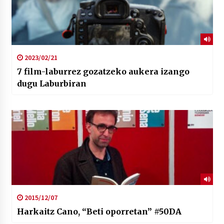
2023/02/21
7 film-laburrez gozatzeko aukera izango
dugu Laburbiran
2015/12/07
Harkaitz Cano, “Beti oporretan” #50DA