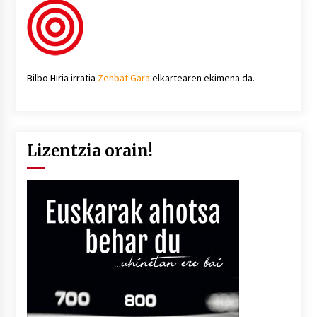
Bilbo Hiria irratia
Zenbat Gara
elkartearen ekimena da.
Lizentzia orain!