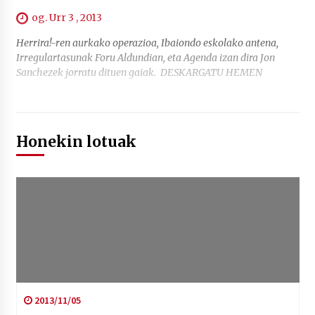
og. Urr 3 , 2013
Herrira!-ren aurkako operazioa, Ibaiondo eskolako antena,
Irregulartasunak Foru Aldundian, eta Agenda izan dira Jon
Sanchezek jorratu dituen gaiak. DESKARGATU HEMEN
Honekin lotuak
2013/11/05