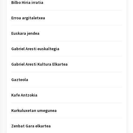
Bilbo Hiria irratia
Erroa argitaletxea
Euskara jendea
Gabriel Aresti euskaltegia
Gabriel Aresti Kultura Elkartea
Gazteola
Kafe Antzokia
Kurkuluxetan umegunea
Zenbat Gara elkartea