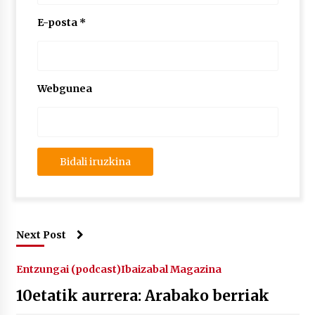
2026/07/03
E-posta
*
MUSIBLA #297: Bide, Boards Of Canada, Somak,
Tiga, Twisted Teens, Underscores, Habia
2026/07/02
Webgunea
Next Post
Entzungai (podcast)
Ibaizabal Magazina
10etatik aurrera: Arabako berriak