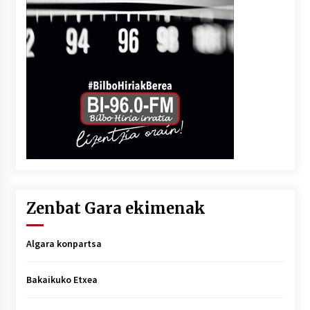
Zenbat Gara ekimenak
Algara konpartsa
Bakaikuko Etxea