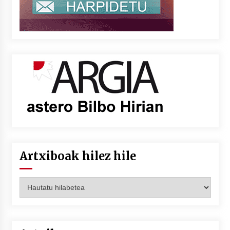
Artxiboak hilez hile
Artxiboak
hilez
hile