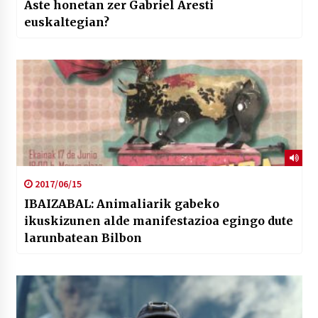
Aste honetan zer Gabriel Aresti
euskaltegian?
2017/06/15
IBAIZABAL: Animaliarik gabeko
ikuskizunen alde manifestazioa egingo dute
larunbatean Bilbon