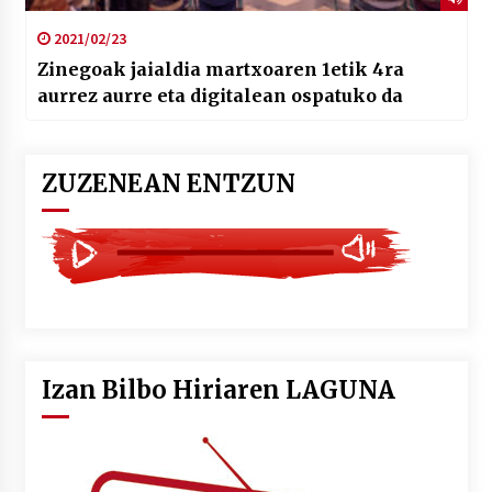
2021/02/23
Zinegoak jaialdia martxoaren 1etik 4ra
aurrez aurre eta digitalean ospatuko da
ZUZENEAN ENTZUN
Izan Bilbo Hiriaren LAGUNA