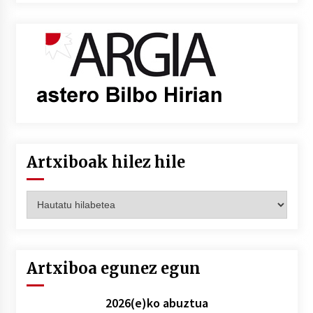
Artxiboak hilez hile
Artxiboak
hilez
hile
Artxiboa egunez egun
2026(e)ko abuztua