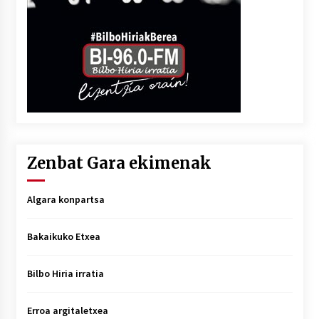
Zenbat Gara ekimenak
Algara konpartsa
Bakaikuko Etxea
Bilbo Hiria irratia
Erroa argitaletxea