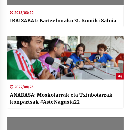
2013/03/20
IBAIZABAL: Bartzelonako 31. Komiki Saloia
2022/08/25
ANABASA: Moskotarrak eta Txinbotarrak
konpartsak #AsteNagusia22