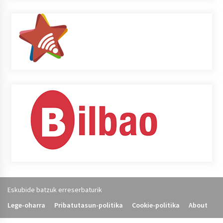
Eskubide batzuk erreserbaturik
Lege-oharra
Pribatutasun-politika
Cookie-politika
About