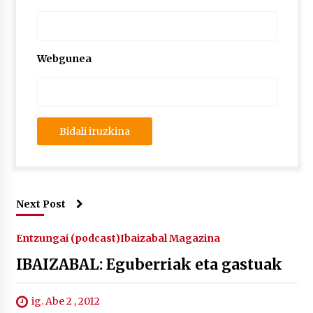
2026/07/03
MUSIBLA #297: Bide, Boards Of Canada, Somak,
Tiga, Twisted Teens, Underscores, Habia
Webgunea
2026/07/02
Next Post
Entzungai (podcast)
Ibaizabal Magazina
IBAIZABAL: Eguberriak eta gastuak
ig. Abe 2 , 2012