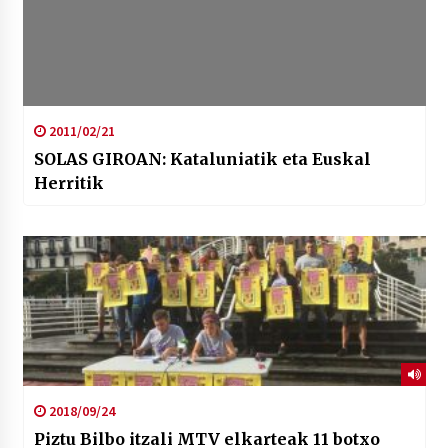
2011/02/21
SOLAS GIROAN: Kataluniatik eta Euskal
Herritik
2018/09/24
Piztu Bilbo itzali MTV elkarteak 11 botxo