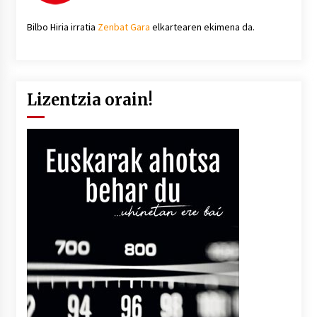
Bilbo Hiria irratia
Zenbat Gara
elkartearen ekimena da.
Lizentzia orain!