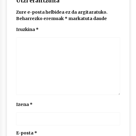
Utzi erantzuna
Zure e-posta helbidea ez da argitaratuko.
POTTO: San Pedro jaietako bertso-saioa
Beharrezko eremuak
*
markatuta daude
2026/07/09
Iruzkina
*
Larunbatean Plentziako Itsas Martxa ospatuko
da
2026/07/07
LIBURUEN ERREPUBLIKA TXIKIA: Hiragana akats
isil batekin dator beti
2026/07/07
Auritz Iñurrietaren margoak ikusgai
Izena
*
Uribitarte40 aretoan
2026/07/03
SOINUGELA: Paul McCartney eta Ringo Starr-en
lan berriak
E-posta
*