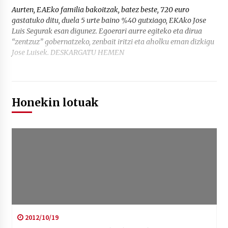
Aurten, EAEko familia bakoitzak, batez beste, 720 euro
gastatuko ditu, duela 5 urte baino %40 gutxiago, EKAko Jose
Luis Segurak esan digunez. Egoerari aurre egiteko eta dirua
“zentzuz” gobernatzeko, zenbait iritzi eta aholku eman dizkigu
Jose Luisek. DESKARGATU HEMEN
Honekin lotuak
2012/10/19