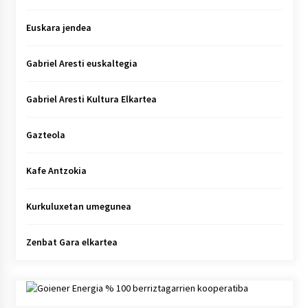
Euskara jendea
Gabriel Aresti euskaltegia
Gabriel Aresti Kultura Elkartea
Gazteola
Kafe Antzokia
Kurkuluxetan umegunea
Zenbat Gara elkartea