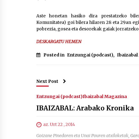
protagonista
2026/07/16
Aste honetan hasiko dira prestatzeko bil
Komunitatea) goi bilera hilaren 28 eta 29an eg
POTTO: San Pedro jaietako bertso-
pobrezia, gosea eta desorekak gaiak jorratzek
saioa
2026/07/09
DESKARGATU HEMEN
Auritz Iñurrietaren margoak
Posted in
Entzungai (podcast)
,
Ibaizaba
ikusgai Uribitarte40 aretoan
2026/07/03
Next Post
Entzungai (podcast)
Ibaizabal Magazina
IBAIZABAL: Arabako Kronika
az. Urt 22 , 2014
Goizane Pinedoren eta Unai Pouren atxiloketak, Garo