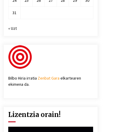
24
25
26
27
28
29
30
31
« Uzt
Bilbo Hiria irratia
Zenbat Gara
elkartearen
ekimena da.
Lizentzia orain!