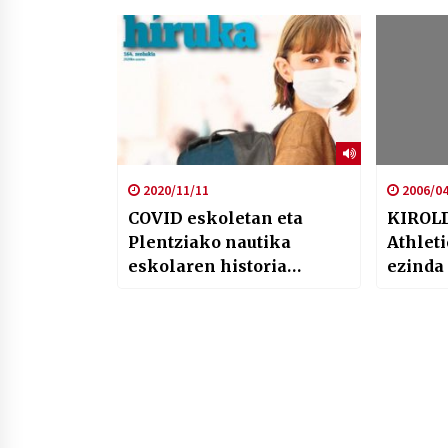
2020/11/11
2006/04
COVID eskoletan eta
KIROLD
Plentziako nautika
Athleti
eskolaren historia
ezinda
HIRUKAn