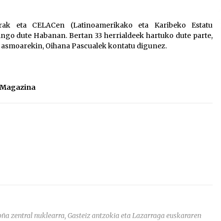
2026/07/15
erak eta CELACen (Latinoamerikako eta Karibeko Estatu
ingo dute Habanan. Bertan 33 herrialdeek hartuko dute parte,
Larunbatean Plentziako Itsas
o asmoarekin, Oihana Pascualek kontatu digunez.
Martxa ospatuko da
2026/07/07
SOINUGELA: Paul McCartney eta
l Magazina
Ringo Starr-en lan berriak
2026/07/03
ña zentral nuklearra, Gasteiz antzokia eta Lazarraga euskararen