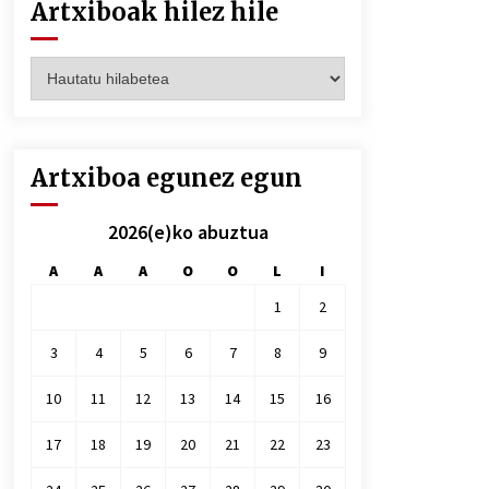
Artxiboak hilez hile
Artxiboak
hilez
hile
Artxiboa egunez egun
2026(e)ko abuztua
A
A
A
O
O
L
I
1
2
3
4
5
6
7
8
9
10
11
12
13
14
15
16
17
18
19
20
21
22
23