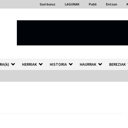
Guri buruz
LAGUNAK
Publi
Entzun
RA(k)
HERRIAK
HISTORIA
HAURRAK
BEREZIAK
“Hiztegi bat” Gorka Urbizuk
idatzitako letren hiztegia
2026/07/23
Auzoportala : 1×04 Auzofoniak