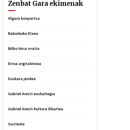
Zenbat Gara ekimenak
Algara konpartsa
Bakaikuko Etxea
Bilbo Hiria irratia
Erroa argitaletxea
Euskara jendea
Gabriel Aresti euskaltegia
Gabriel Aresti Kultura Elkartea
Gazteola