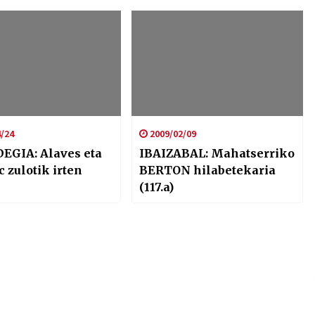
/24
2009/02/09
EGIA: Alaves eta
IBAIZABAL: Mahatserriko
c zulotik irten
BERTON hilabetekaria
(117.a)