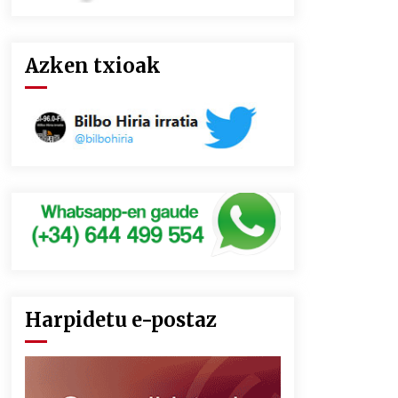
Azken txioak
Harpidetu e-postaz