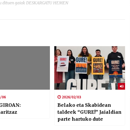
tatu dituen gaiak DESKARGATU HEMEN
/06
2026/02/03
GIROAN:
Belako eta Skabidean
aritzaz
taldeek “GURE!” Jaialdian
parte hartuko dute