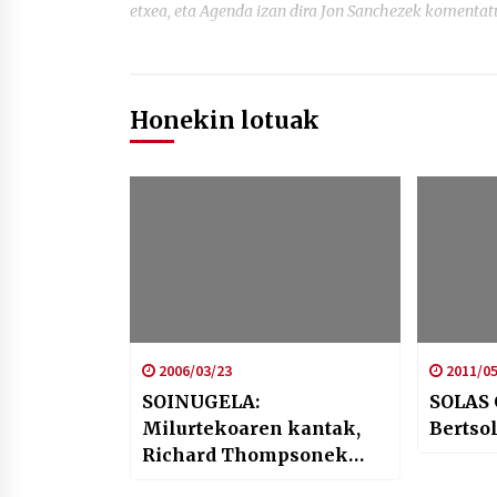
etxea, eta Agenda izan dira Jon Sanchezek komen
Honekin lotuak
2006/03/23
2011/05
SOINUGELA:
SOLAS 
Milurtekoaren kantak,
Bertsol
Richard Thompsonek
aukeratuta