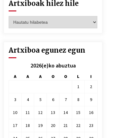
Artxiboak hilez hile
Artxiboak
hilez
hile
Artxiboa egunez egun
2026(e)ko abuztua
A
A
A
O
O
L
I
1
2
3
4
5
6
7
8
9
10
11
12
13
14
15
16
17
18
19
20
21
22
23