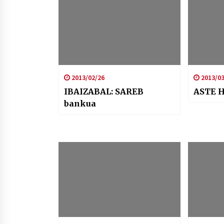
2013/02/26
2013/03
IBAIZABAL: SAREB
ASTE 
bankua