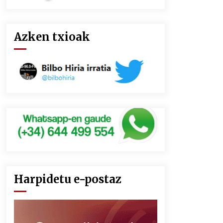
Azken txioak
Harpidetu e-postaz