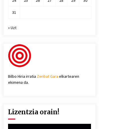
24
25
26
27
28
29
30
31
« Uzt
Bilbo Hiria irratia
Zenbat Gara
elkartearen
ekimena da.
Lizentzia orain!