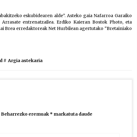
2026/07/15
abakitzeko eskubidearen alde”. Asteko gaia Nafarroa Garaiko
a Arrasate entrenatzailea. Erdiko Kaieran Bostok Photo, eta
Larunbatean Plentziako Itsas
i Brea erredaktoreak Net Hurbilean agertutako “Bretainiako
Martxa ospatuko da
2026/07/07
SOINUGELA: Paul McCartney eta
Ringo Starr-en lan berriak
d #
Argia astekaria
2026/07/03
Beharrezko eremuak
*
markatuta daude