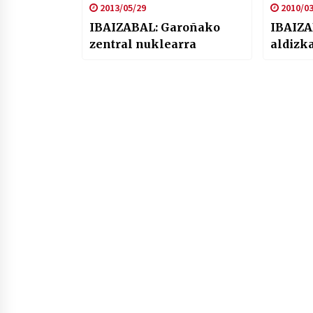
2013/05/29
2010/03
IBAIZABAL: Garoñako
IBAIZA
zentral nuklearra
aldizka