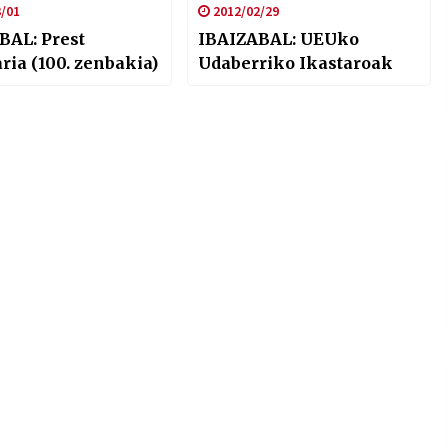
/01
2012/02/29
BAL: Prest
IBAIZABAL: UEUko
ria (100. zenbakia)
Udaberriko Ikastaroak