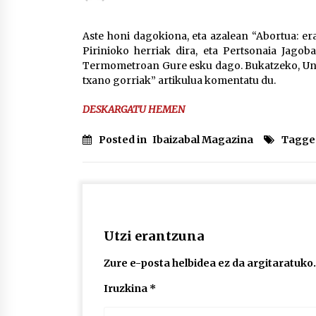
protagonista
2026/07/16
Aste honi dagokiona, eta azalean “Abortua: er
Pirinioko herriak dira, eta Pertsonaia Jagob
POTTO: San Pedro jaietako bertso-
Termometroan Gure esku dago. Bukatzeko, Una
saioa
txano gorriak” artikulua komentatu du.
2026/07/09
DESKARGATU HEMEN
Auritz Iñurrietaren margoak
ikusgai Uribitarte40 aretoan
Posted in
Ibaizabal Magazina
Tagge
2026/07/03
Utzi erantzuna
Zure e-posta helbidea ez da argitaratuko.
Iruzkina
*