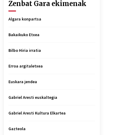
Zenbat Gara ekimenak
Algara konpartsa
Bakaikuko Etxea
Bilbo Hiria irratia
Erroa argitaletxea
Euskara jendea
Gabriel Aresti euskaltegia
Gabriel Aresti Kultura Elkartea
Gazteola