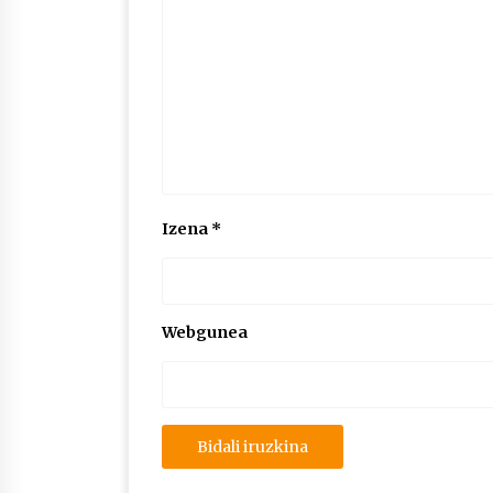
Izena
*
Webgunea