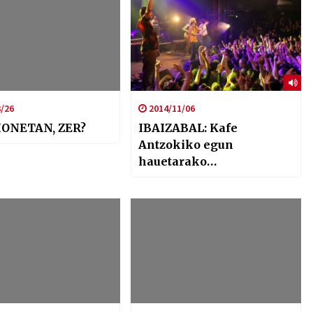
/26
2014/11/06
HONETAN, ZER?
IBAIZABAL: Kafe
Antzokiko egun
hauetarako
Programazioa