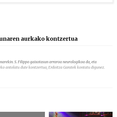
asunaren aurkako kontzertua
narekin. S. Filippo gaixotasun arraroa neurologikoa da, eta
eko antolatu dute kontzertua, Erdoitza Garatek kontatu digunez.