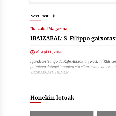
Next Post
Ibaizabal Magazina
IBAIZABAL: S. Filippo gaixot
ol. Api 11 , 2014
Igandean izango da Kafe Antzokian, Rock´n ´Kids ize
pairatzen dutenei laguntza eta elkartasuna adierazt
DESKARGATU HEMEN
Honekin lotuak