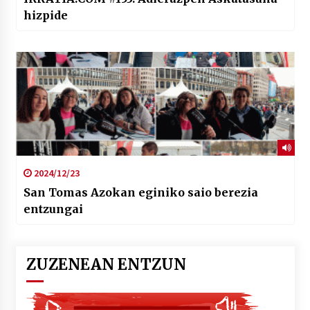
hizpide
2024/12/23
San Tomas Azokan eginiko saio berezia
entzungai
ZUZENEAN ENTZUN