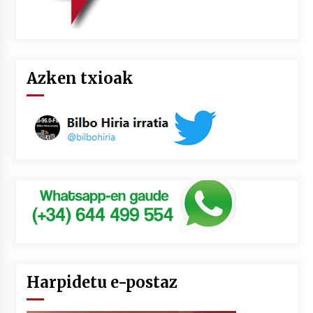
Azken txioak
Harpidetu e-postaz