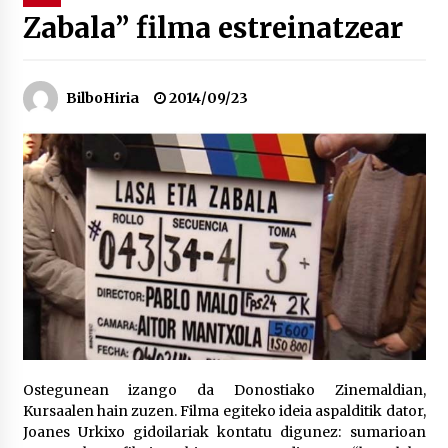
Zabala” filma estreinatzear
“Hiztegi bat” Gorka Urbizuk idatzitako letren
hiztegia
2026/07/23
BilboHiria
2014/09/23
Bakaikuko barnetegitik gazteek egindako saio
berezia
2026/07/16
Tuba eta bonbardinoaren astea, Bilboko
Kontserbatorioan protagonista
2026/07/16
Auzoportala : 1×04 Auzofoniak
2026/07/15
Ostegunean izango da Donostiako Zinemaldian,
Kursaalen hain zuzen. Filma egiteko ideia aspalditik dator,
Gaur abitua da Bilbao bbk live jaialdia
Joanes Urkixo gidoilariak kontatu digunez: sumarioan
2026/07/09