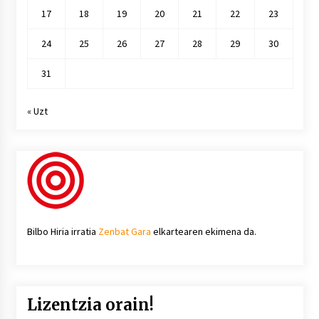
17
18
19
20
21
22
23
24
25
26
27
28
29
30
31
« Uzt
Bilbo Hiria irratia
Zenbat Gara
elkartearen ekimena da.
Lizentzia orain!