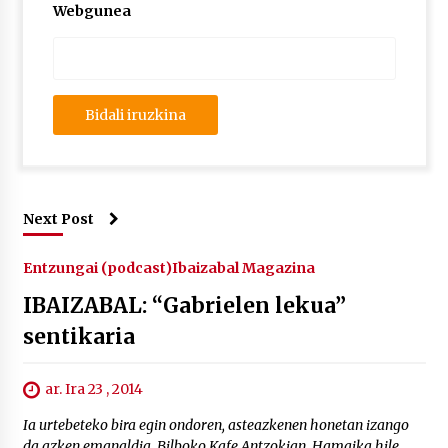
Webgunea
Next Post
Entzungai (podcast)
Ibaizabal Magazina
IBAIZABAL: “Gabrielen lekua”
sentikaria
ar. Ira 23 , 2014
Ia urtebeteko bira egin ondoren, asteazkenen honetan izango
da azken emanaldia, Bilboko Kafe Antzokian. Hamaika hile