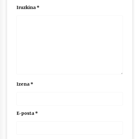
2026/07/03
Iruzkina
*
MUSIBLA #297: Bide, Boards Of Canada, Somak,
Tiga, Twisted Teens, Underscores, Habia
2026/07/02
Izena
*
E-posta
*