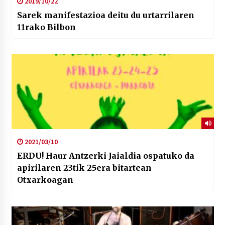
2019/10/22
Sarek manifestazioa deitu du urtarrilaren
11rako Bilbon
2021/03/10
ERDU! Haur Antzerki Jaialdia ospatuko da
apirilaren 23tik 25era bitartean
Otxarkoagan