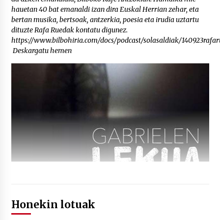
hauetan 40 bat emanaldi izan dira Euskal Herrian zehar, eta
bertan musika, bertsoak, antzerkia, poesia eta irudia uztartu
dituzte Rafa Ruedak kontatu digunez.
https://www.bilbohiria.com/docs/podcast/solasaldiak/140923rafa
Deskargatu hemen
Honekin lotuak