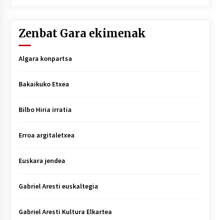
Zenbat Gara ekimenak
Algara konpartsa
Bakaikuko Etxea
Bilbo Hiria irratia
Erroa argitaletxea
Euskara jendea
Gabriel Aresti euskaltegia
Gabriel Aresti Kultura Elkartea