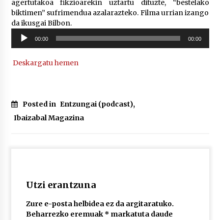
agertutakoa fikzioarekin uztartu dituzte, “bestelako
biktimen” sufrimendua azalarazteko. Filma urrian izango
da ikusgai Bilbon.
POTTO: San Pedro jaietako bertso-saioa
Soinu
2026/07/09
00:00
00:00
erreproduzigailua
Deskargatu hemen
Larunbatean Plentziako Itsas Martxa ospatuko
da
2026/07/07
Posted in
Entzungai (podcast)
,
LIBURUEN ERREPUBLIKA TXIKIA: Hiragana akats
Ibaizabal Magazina
isil batekin dator beti
2026/07/07
Auritz Iñurrietaren margoak ikusgai
Uribitarte40 aretoan
2026/07/03
Utzi erantzuna
Zure e-posta helbidea ez da argitaratuko.
SOINUGELA: Paul McCartney eta Ringo Starr-en
lan berriak
Beharrezko eremuak
*
markatuta daude