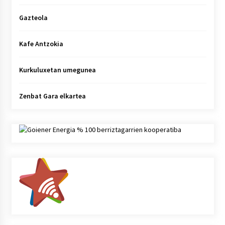
Gazteola
Kafe Antzokia
Kurkuluxetan umegunea
Zenbat Gara elkartea