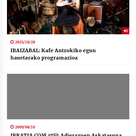
2015/10/28
IBAIZABAL: Kafe Antzokiko egun
hauetarako programazioa
2009/06/10
IRRATIA.COM #153: Adierazpen Askatasuna