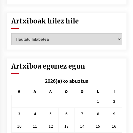
Artxiboak hilez hile
Artxiboak
hilez
hile
Artxiboa egunez egun
2026(e)ko abuztua
A
A
A
O
O
L
I
1
2
3
4
5
6
7
8
9
10
11
12
13
14
15
16