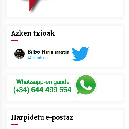
Azken txioak
Harpidetu e-postaz