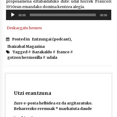
proposamena eztabaidatuko dute: udal horrek Francori
1950ean emandako domina kentzea alegia.
Soinu
POTTO: San Pedro jaietako bertso-saioa
00:00
00:00
erreproduzigailua
2026/07/09
Deskargatu hemen
Larunbatean Plentziako Itsas Martxa ospatuko
Posted in
Entzungai (podcast)
,
da
Ibaizabal Magazina
2026/07/07
Tagged #
Barakaldo
#
franco
#
gotzon hermosilla
#
udala
LIBURUEN ERREPUBLIKA TXIKIA: Hiragana akats
isil batekin dator beti
2026/07/07
Auritz Iñurrietaren margoak ikusgai
Uribitarte40 aretoan
Utzi erantzuna
2026/07/03
Zure e-posta helbidea ez da argitaratuko.
Beharrezko eremuak
*
markatuta daude
SOINUGELA: Paul McCartney eta Ringo Starr-en
lan berriak