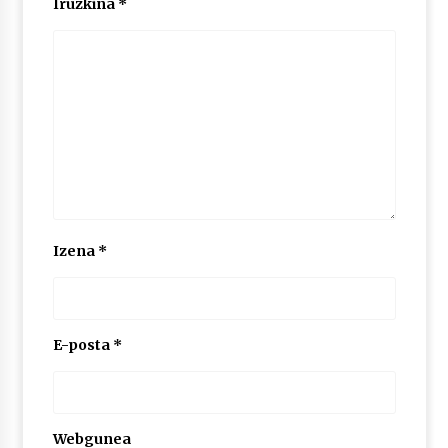
Iruzkina
*
2026/07/03
MUSIBLA #297: Bide, Boards Of Canada, Somak,
Tiga, Twisted Teens, Underscores, Habia
2026/07/02
Izena
*
E-posta
*
Webgunea