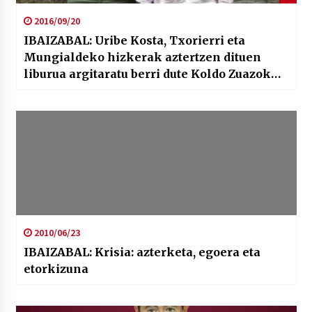
2016/09/20
IBAIZABAL: Uribe Kosta, Txorierri eta
Mungialdeko hizkerak aztertzen dituen
liburua argitaratu berri dute Koldo Zuazok
eta Urtzi Goitik
2010/06/23
IBAIZABAL: Krisia: azterketa, egoera eta
etorkizuna