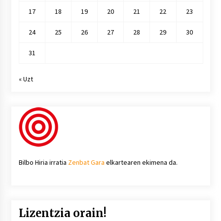
17
18
19
20
21
22
23
24
25
26
27
28
29
30
31
« Uzt
Bilbo Hiria irratia
Zenbat Gara
elkartearen ekimena da.
Lizentzia orain!