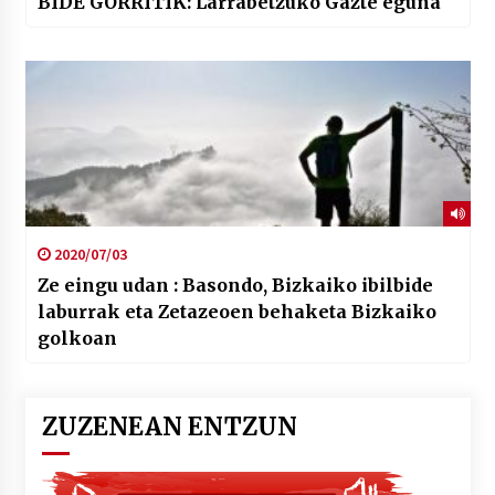
BIDE GORRITIK: Larrabetzuko Gazte eguna
2020/07/03
Ze eingu udan : Basondo, Bizkaiko ibilbide
laburrak eta Zetazeoen behaketa Bizkaiko
golkoan
ZUZENEAN ENTZUN