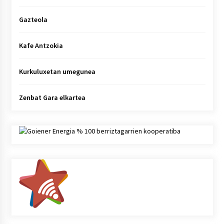
Gazteola
Kafe Antzokia
Kurkuluxetan umegunea
Zenbat Gara elkartea