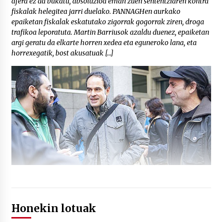
afera ez da bukatu, absoluzioa eman zuen sententziaren kontra
fiskalak helegitea jarri duelako. PANNAGHen aurkako
epaiketan fiskalak eskatutako zigorrak gogorrak ziren, droga
trafikoa leporatuta. Martin Barriusok azaldu duenez, epaiketan
argi geratu da elkarte horren xedea eta eguneroko lana, eta
horrexegatik, bost akusatuak […]
Honekin lotuak