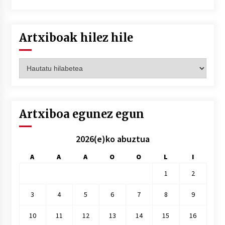
Artxiboak hilez hile
Artxiboak
hilez
hile
Artxiboa egunez egun
2026(e)ko abuztua
A
A
A
O
O
L
I
1
2
3
4
5
6
7
8
9
10
11
12
13
14
15
16