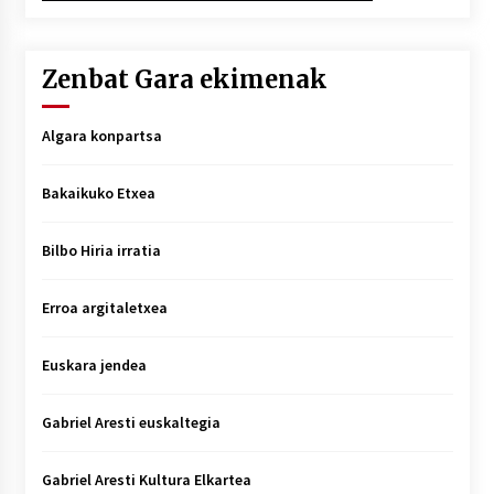
Zenbat Gara ekimenak
Algara konpartsa
Bakaikuko Etxea
Bilbo Hiria irratia
Erroa argitaletxea
Euskara jendea
Gabriel Aresti euskaltegia
Gabriel Aresti Kultura Elkartea