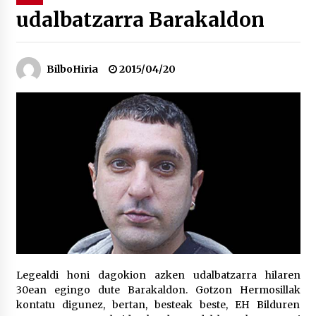
udalbatzarra Barakaldon
“Hiztegi bat” Gorka Urbizuk idatzitako letren
hiztegia
2026/07/23
BilboHiria
2015/04/20
Bakaikuko barnetegitik gazteek egindako saio
berezia
2026/07/16
Tuba eta bonbardinoaren astea, Bilboko
Kontserbatorioan protagonista
2026/07/16
Auzoportala : 1×04 Auzofoniak
2026/07/15
Legealdi honi dagokion azken udalbatzarra hilaren
30ean egingo dute Barakaldon. Gotzon Hermosillak
Gaur abitua da Bilbao bbk live jaialdia
kontatu digunez, bertan, besteak beste, EH Bilduren
2026/07/09