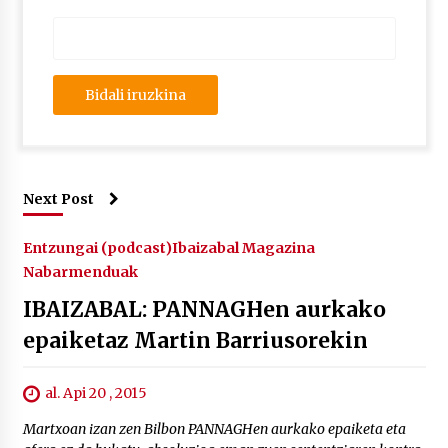
Next Post
Entzungai (podcast)
Ibaizabal Magazina
Nabarmenduak
IBAIZABAL: PANNAGHen aurkako
epaiketaz Martin Barriusorekin
al. Api 20 , 2015
Martxoan izan zen Bilbon PANNAGHen aurkako epaiketa eta