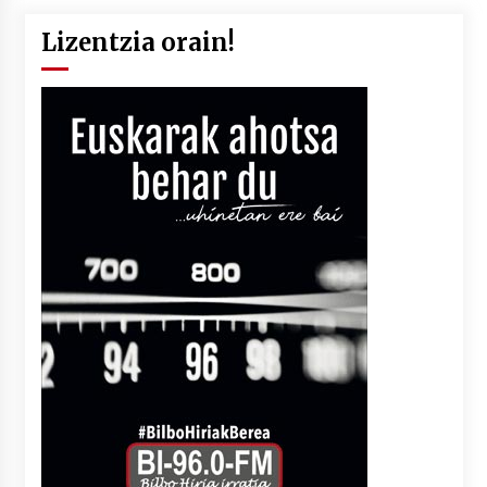
Lizentzia orain!