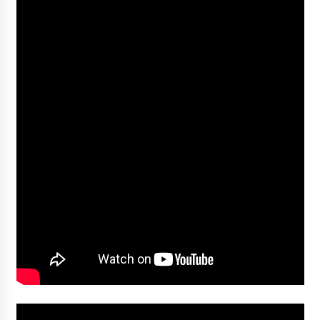
2026/07/03
MUSIBLA #297: Bide, Boards Of Canada, Somak,
Tiga, Twisted Teens, Underscores, Habia
2026/07/02