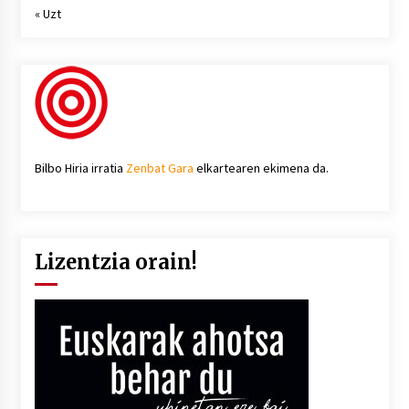
« Uzt
Bilbo Hiria irratia
Zenbat Gara
elkartearen ekimena da.
Lizentzia orain!