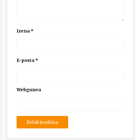
Izena
*
E-posta
*
Webgunea