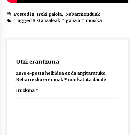
Posted in
Ireki gaiola
,
Nabarmenduak
Tagged #
Galizaleak
#
galizia
#
musika
Utzi erantzuna
Zure e-posta helbidea ez da argitaratuko.
Beharrezko eremuak
*
markatuta daude
Iruzkina
*