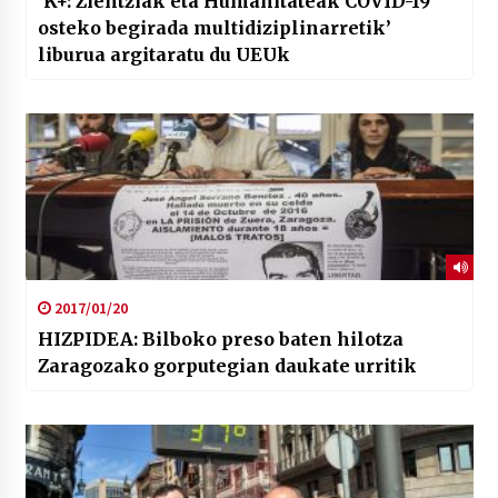
‘K+: Zientziak eta Humanitateak COVID-19
osteko begirada multidiziplinarretik’
liburua argitaratu du UEUk
2017/01/20
HIZPIDEA: Bilboko preso baten hilotza
Zaragozako gorputegian daukate urritik