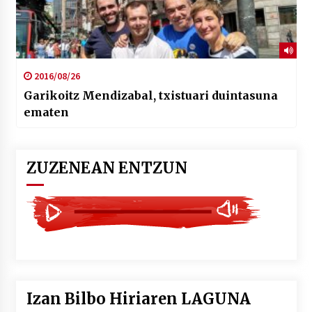
2016/08/26
Garikoitz Mendizabal, txistuari duintasuna
ematen
ZUZENEAN ENTZUN
Izan Bilbo Hiriaren LAGUNA