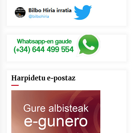
Harpidetu e-postaz