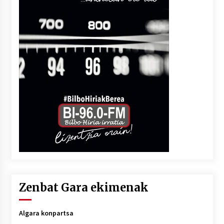
Zenbat Gara ekimenak
Algara konpartsa