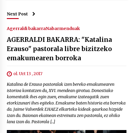
Next Post
Agerraldi bakarra
Nabarmenduak
AGERRALDI BAKARRA: "Katalina
Erauso" pastorala libre bizitzeko
emakumearen borroka
ol. Urt 13 , 2017
Katalina de Erauso pastoralak izen bereko emakumearen
istorioa kontatzen du, XVI. mendean girotua. Donostiako
komentutik ihes egin zuen, emakume izateagatik zuen
etorkizunari ihes egiteko. Emakume baten historia eta borroka
da. Jaime Valverdek EHAEZ elkarteko kideak gaurkoa hizpide
izan du. Baionan ekainean estreinatu zen pastorala, ez ohiko
lana izan da. Pastorala […]