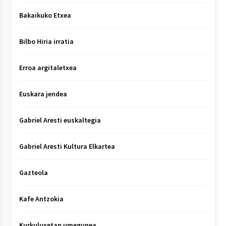
Bakaikuko Etxea
Bilbo Hiria irratia
Erroa argitaletxea
Euskara jendea
Gabriel Aresti euskaltegia
Gabriel Aresti Kultura Elkartea
Gazteola
Kafe Antzokia
Kurkuluxetan umegunea