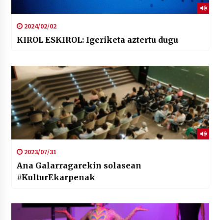
2024/02/02
KIROL ESKIROL: Igeriketa aztertu dugu
2023/07/31
Ana Galarragarekin solasean
#KulturEkarpenak