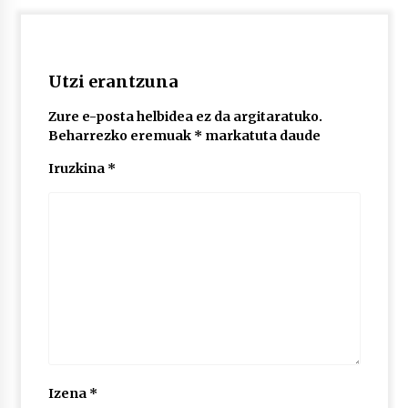
2026/07/03
MUSIBLA #297: Bide, Boards Of Canada, Somak,
Tiga, Twisted Teens, Underscores, Habia
Utzi erantzuna
2026/07/02
Zure e-posta helbidea ez da argitaratuko.
Beharrezko eremuak
*
markatuta daude
Iruzkina
*
Izena
*