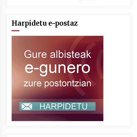
Harpidetu e-postaz