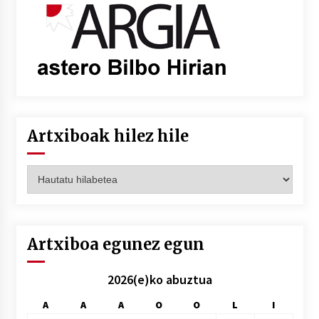
Artxiboak hilez hile
Artxiboak
hilez
hile
Artxiboa egunez egun
2026(e)ko abuztua
A
A
A
O
O
L
I