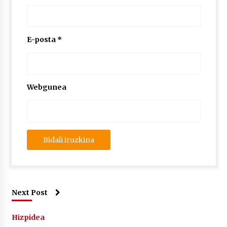
E-posta
*
Webgunea
Next Post
Hizpidea