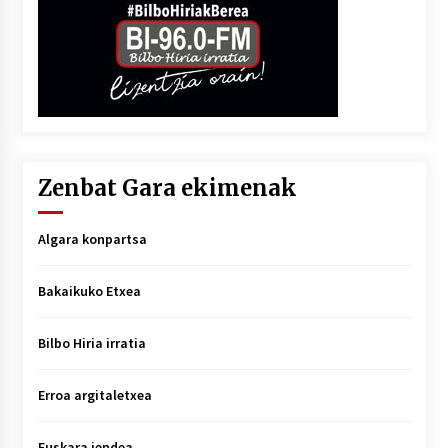
Zenbat Gara ekimenak
Algara konpartsa
Bakaikuko Etxea
Bilbo Hiria irratia
Erroa argitaletxea
Euskara jendea