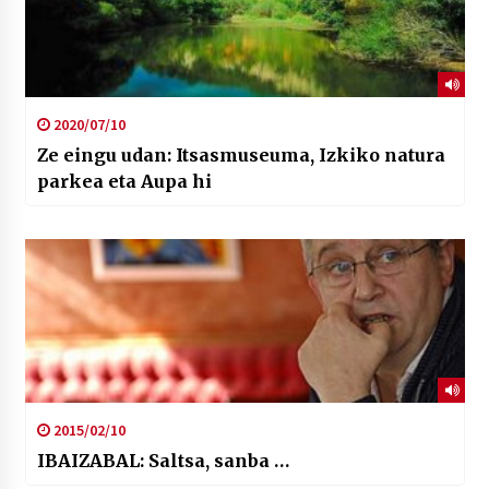
2020/07/10
Ze eingu udan: Itsasmuseuma, Izkiko natura
parkea eta Aupa hi
2015/02/10
IBAIZABAL: Saltsa, sanba …