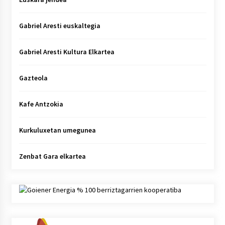
Gabriel Aresti euskaltegia
Gabriel Aresti Kultura Elkartea
Gazteola
Kafe Antzokia
Kurkuluxetan umegunea
Zenbat Gara elkartea