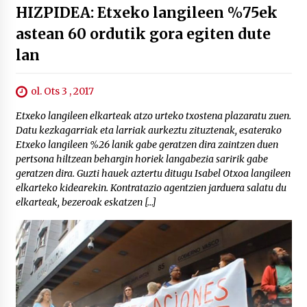
HIZPIDEA: Etxeko langileen %75ek
astean 60 ordutik gora egiten dute
lan
ol. Ots 3 , 2017
Etxeko langileen elkarteak atzo urteko txostena plazaratu zuen.
Datu kezkagarriak eta larriak aurkeztu zituztenak, esaterako
Etxeko langileen %26 lanik gabe geratzen dira zaintzen duen
pertsona hiltzean behargin horiek langabezia saririk gabe
geratzen dira. Guzti hauek aztertu ditugu Isabel Otxoa langileen
elkarteko kidearekin. Kontratazio agentzien jarduera salatu du
elkarteak, bezeroak eskatzen […]