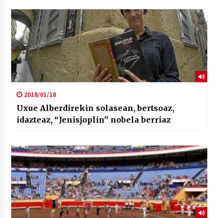
2018/01/18
Uxue Alberdirekin solasean, bertsoaz,
idazteaz, “Jenisjoplin” nobela berriaz