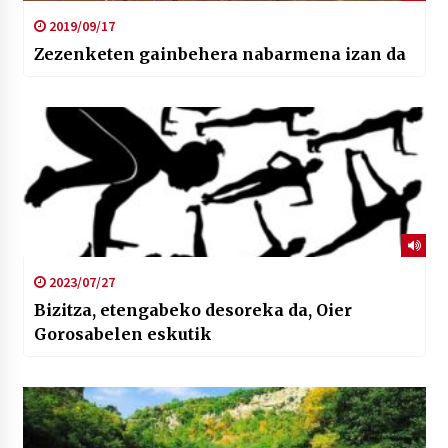
2019/09/17
Zezenketen gainbehera nabarmena izan da
2023/07/27
Bizitza, etengabeko desoreka da, Oier
Gorosabelen eskutik