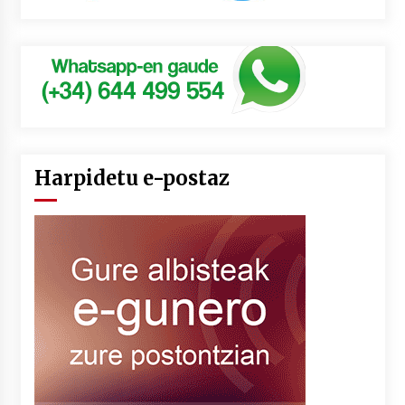
Harpidetu e-postaz