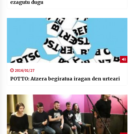
ezagutu dugu
2016/01/27
POTTO: Atzera begiratua iragan den urteari