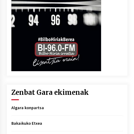
Zenbat Gara ekimenak
Algara konpartsa
Bakaikuko Etxea