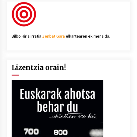
Bilbo Hiria irratia
Zenbat Gara
elkartearen ekimena da.
Lizentzia orain!