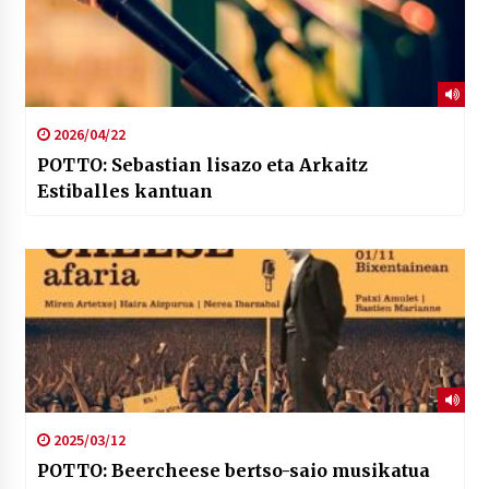
2026/04/22
POTTO: Sebastian lisazo eta Arkaitz
Estiballes kantuan
2025/03/12
POTTO: Beercheese bertso-saio musikatua