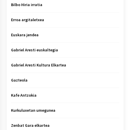
Bilbo Hiria irratia
Erroa argitaletxea
Euskara jendea
Gabriel Aresti euskaltegia
Gabriel Aresti Kultura Elkartea
Gazteola
Kafe Antzokia
Kurkuluxetan umegunea
Zenbat Gara elkartea