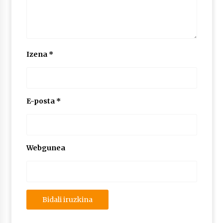
Izena
*
E-posta
*
Webgunea