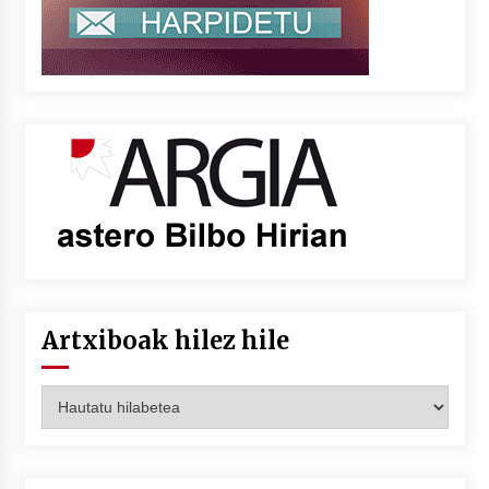
Artxiboak hilez hile
Artxiboak
hilez
hile