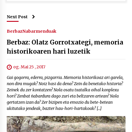
Next Post
Berbaz
Nabarmenduak
Berbaz: Olatz Gorrotxategi, memoria
historikoaren hari luzetik
og. Mai 25 , 2017
Gai gogorra, ederra, pizgarria. Memoria historikoaz ari garela,
non dira mugak? Noiz hasi da dena? Zein da benetako historia?
Zeinek du zer kontatzen? Nola osatu txatalka oihal konplexu
hori? Zenbat ñabardura dago zuri eta beltzaren artean? Nola
gertatzen izan da? Zer bizipen eta emozio du bete-betean
ukitutako jendeak, bazter hau-hori-hartakoak? […]