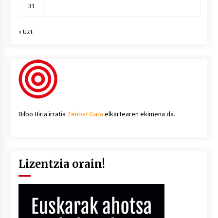
31
« Uzt
Bilbo Hiria irratia
Zenbat Gara
elkartearen ekimena da.
Lizentzia orain!