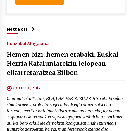
Next Post
Ibaizabal Magazina
Hemen bizi, hemen erabaki, Euskal
Herria Kataluniarekin lelopean
elkarretaratzea Bilbon
ar. Urr 3 , 2017
Gaur goizeko 11etan , ELA, LAB, ESK, STEILAS, Hiru eta Etxalde
sindikatuek lantokietan agerraldiak egin dituzte atseden
tartean, herritar katalanei elkartasuna adierazteko, igandean
Espainiar Gobernuak errepresio gogorra erabili baitzuen haien
aurka, boto eskubide demokratikoa gauzatu nahi zutenean.
Iluntzeko zazpietan, berriz, manifestazioak izango dira