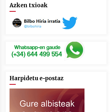
Azken txioak
Harpidetu e-postaz