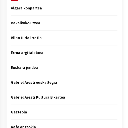
Algara konpartsa
Bakaikuko Etxea
Bilbo Hiria irratia
Erroa argitaletxea
Euskara jendea
Gabriel Aresti euskaltegia
Gabriel Aresti Kultura Elkartea
Gazteola
Kafe Antzokia