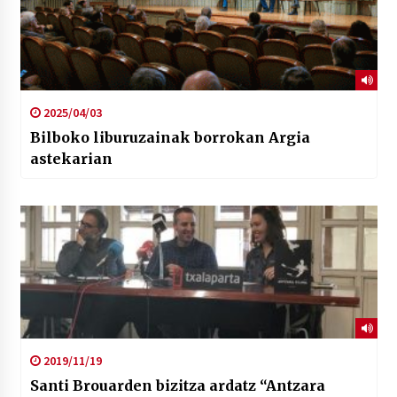
2025/04/03
Bilboko liburuzainak borrokan Argia
astekarian
2019/11/19
Santi Brouarden bizitza ardatz “Antzara