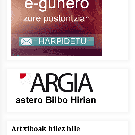
Artxiboak hilez hile