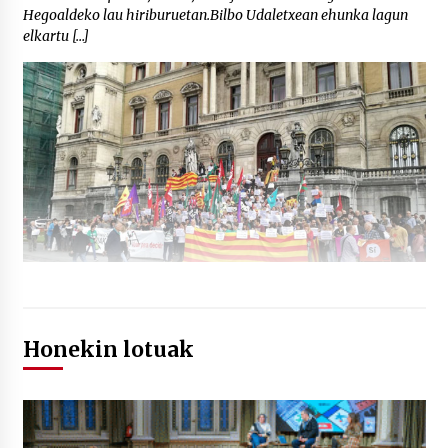
Hegoaldeko lau hiriburuetan.Bilbo Udaletxean ehunka lagun
elkartu […]
Honekin lotuak