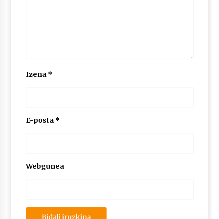
Izena
*
E-posta
*
Webgunea