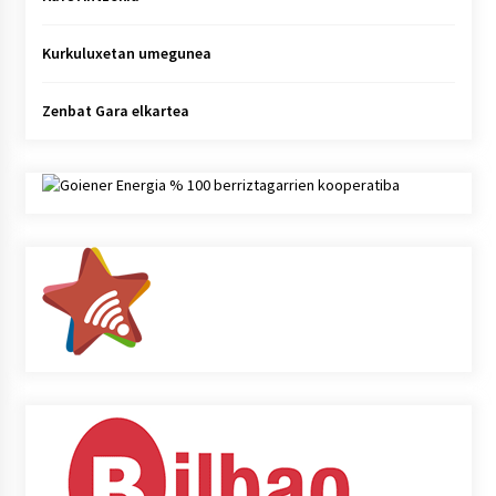
Kurkuluxetan umegunea
Zenbat Gara elkartea