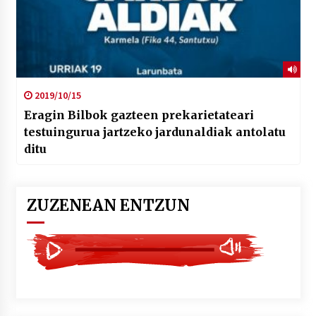
2019/10/15
Eragin Bilbok gazteen prekarietateari
testuingurua jartzeko jardunaldiak antolatu
ditu
ZUZENEAN ENTZUN