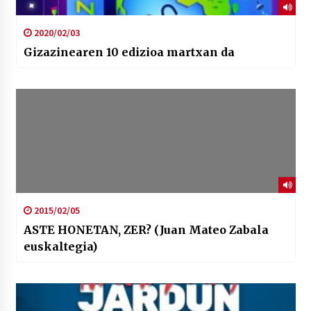
2020/02/03
Gizazinearen 10 edizioa martxan da
2015/02/05
ASTE HONETAN, ZER? (Juan Mateo Zabala
euskaltegia)