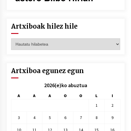
Artxiboak hilez hile
Artxiboak
hilez
hile
Artxiboa egunez egun
2026(e)ko abuztua
A
A
A
O
O
L
I
1
2
3
4
5
6
7
8
9
10
11
12
13
14
15
16