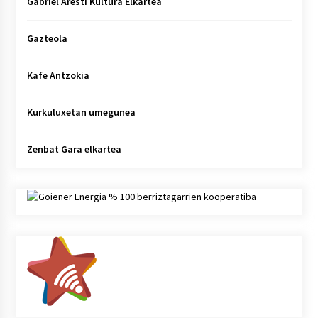
Gabriel Aresti Kultura Elkartea
Gazteola
Kafe Antzokia
Kurkuluxetan umegunea
Zenbat Gara elkartea