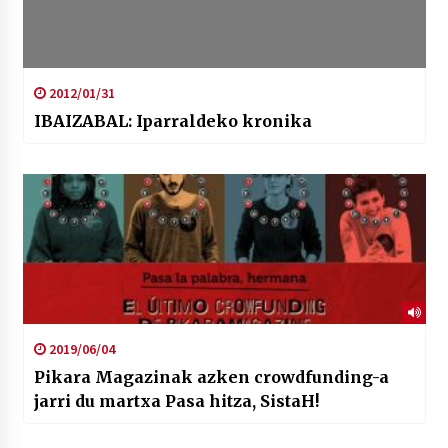
2012/01/31
IBAIZABAL: Iparraldeko kronika
2019/06/04
Pikara Magazinak azken crowdfunding-a
jarri du martxa Pasa hitza, SistaH!