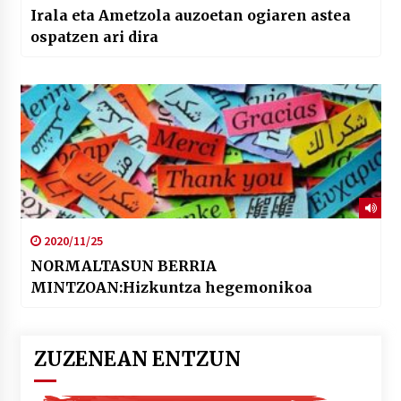
Irala eta Ametzola auzoetan ogiaren astea
ospatzen ari dira
2020/11/25
NORMALTASUN BERRIA
MINTZOAN:Hizkuntza hegemonikoa
ZUZENEAN ENTZUN