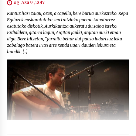
og. Aza 9 , 2017
Kantuz hasi zaigu, ozen, a capella, bere burua aurkezteko. Kepa
Egiluzek euskaratutako zen traizioko poema txinatarrez
osatutako diskotik, Aurkikuntza aukeratu du saioa ixteko.
Erdialdera, gitarra lagun, Argitan jaulki, argitan aurki eman
digu. Bere hitzetan, “jarraitu behar dut pauso indartsuz leku
zabalago batera iritsi arte xenda ugari dauden lekura eta
handik, […]