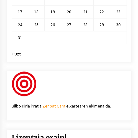
17
18
19
20
21
22
23
24
25
26
27
28
29
30
31
« Uzt
Bilbo Hiria irratia
Zenbat Gara
elkartearen ekimena da.
Lizentzia orain!