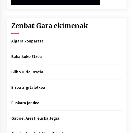
Zenbat Gara ekimenak
Algara konpartsa
Bakaikuko Etxea
Bilbo Hiria irratia
Erroa argitaletxea
Euskara jendea
Gabriel Aresti euskaltegia