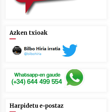
Azken txioak
Harpidetu e-postaz