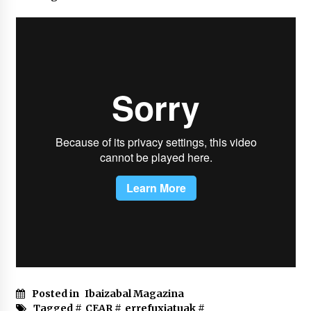
2026/07/03
MUSIBLA #297: Bide, Boards Of Canada, Somak,
Tiga, Twisted Teens, Underscores, Habia
2026/07/02
Posted in
Ibaizabal Magazina
Tagged #
CEAR
#
errefuxiatuak
#