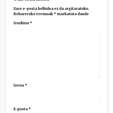
Zure e-posta helbidea ez da argitaratuko.
Beharrezko eremuak
*
markatuta daude
Iruzkina
*
Izena
*
E-posta
*