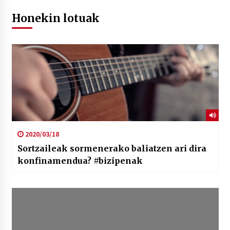
Honekin lotuak
2020/03/18
Sortzaileak sormenerako baliatzen ari dira
konfinamendua? #bizipenak