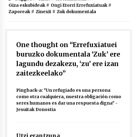
Giza eskubideak
#
Ongi Etorri Errefuxiatuak
#
Zaporeak
#
Zinexit
#
Zuk dokumentala
One thought on “
Errefuxiatuei
buruzko dokumentala ‘Zuk’ ere
lagundu dezakezu, ‘zu’ ere izan
zaitezkeelako
”
Pingback-a:
"Un refugiado es una persona
como otra cualquiera, nuestra obligación como
seres humanos es dar una respuesta digna" -
Jesuitak Donostia
Utzi erantzuna