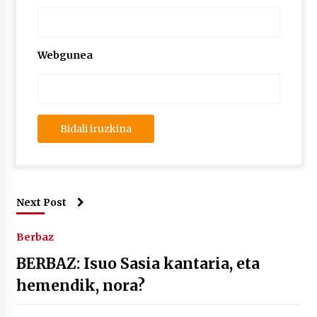
Webgunea
Next Post
Berbaz
BERBAZ: Isuo Sasia kantaria, eta
hemendik, nora?