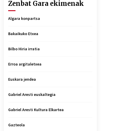
Zenbat Gara ekimenak
Algara konpartsa
Bakaikuko Etxea
Bilbo Hiria irratia
Erroa argitaletxea
Euskara jendea
Gabriel Aresti euskaltegia
Gabriel Aresti Kultura Elkartea
Gazteola