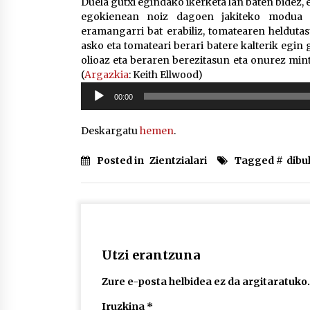
Duela gutxi egindako ikerketa lan baten bidez, 
egokienean noiz dagoen jakiteko modua er
eramangarri bat erabiliz, tomatearen heldut
asko eta tomateari berari batere kalterik egin
olioaz eta beraren berezitasun eta onurez mint
(
Argazkia
: Keith Ellwood)
Soinu
00:00
erreproduzigailua
Deskargatu
hemen
.
Posted in
Zientzialari
Tagged #
dibu
Utzi erantzuna
Zure e-posta helbidea ez da argitaratuko.
Iruzkina
*