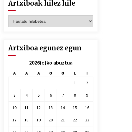
Artxiboak hilez hile
Artxiboak
hilez
hile
Artxiboa egunez egun
2026(e)ko abuztua
A
A
A
O
O
L
I
1
2
3
4
5
6
7
8
9
10
11
12
13
14
15
16
17
18
19
20
21
22
23