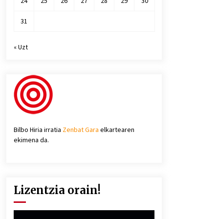
24
25
26
27
28
29
30
31
« Uzt
Bilbo Hiria irratia
Zenbat Gara
elkartearen
ekimena da.
Lizentzia orain!