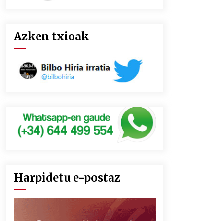
Azken txioak
Harpidetu e-postaz