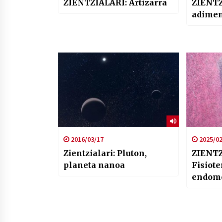
ZIENTZIALARI: Artizarra
ZIENTZ
adime
2016/03/17
2025/02
Zientzialari: Pluton,
ZIENTZ
planeta nanoa
Fisiot
endome
duen m
(Ismen