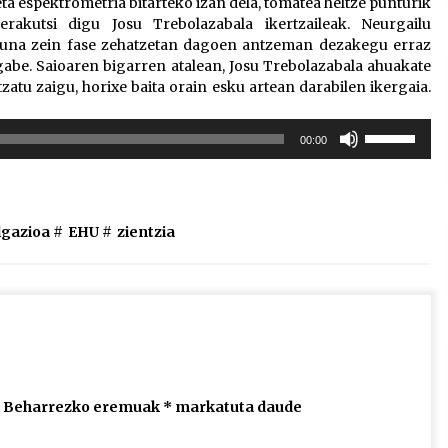
eta espektrometria bitarteko izan dela, tomatea heltze punturik
akutsi digu Josu Trebolazabala ikertzaileak. Neurgailu
asuna zein fase zehatzetan dagoen antzeman dezakegu erraz
 gabe. Saioaren bigarren atalean, Josu Trebolazabala ahuakate
zatu zaigu, horixe baita orain esku artean darabilen ikergaia.
Erabili
00:00
gora/behera
gezi-
teklak
bolumena
lgazioa
#
EHU
#
zientzia
igotzeko
edo
jaisteko.
Beharrezko eremuak
*
markatuta daude