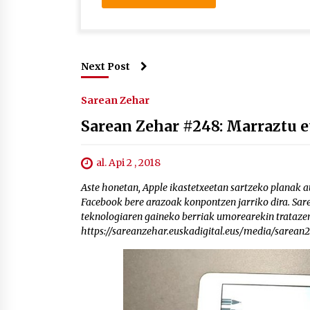
Next Post
Sarean Zehar
Sarean Zehar #248: Marraztu e
al. Api 2 , 2018
Aste honetan, Apple ikastetxeetan sartzeko planak aur
Facebook bere arazoak konpontzen jarriko dira. Sar
teknologiaren gaineko berriak umorearekin tratazen
https://sareanzehar.euskadigital.eus/media/sarea