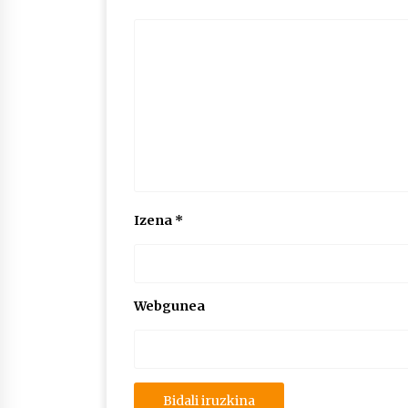
Izena
*
Webgunea