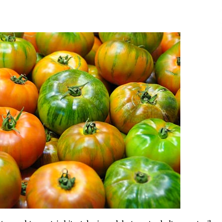
2026/07/15
Larunbatean Plentziako Itsas
Martxa ospatuko da
2026/07/07
SOINUGELA: Paul McCartney eta
Ringo Starr-en lan berriak
2026/07/03