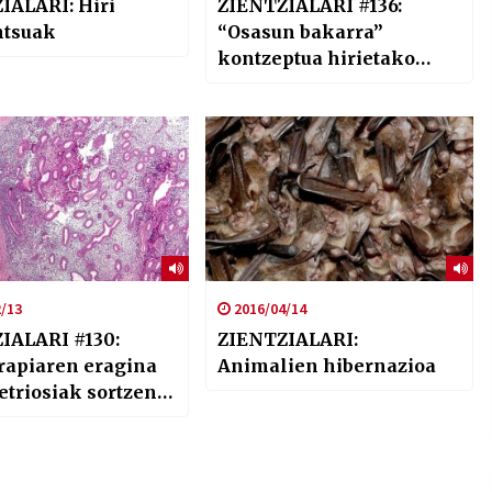
IALARI: Hiri
ZIENTZIALARI #136:
ntsuak
“Osasun bakarra”
kontzeptua hirietako
pertsonen bizi-kalitatean
(Ainhoa Bereziartua)
/13
2016/04/14
IALARI #130:
ZIENTZIALARI:
erapiaren eragina
Animalien hibernazioa
triosiak sortzen
ina arintzeko
e Rodriguez)