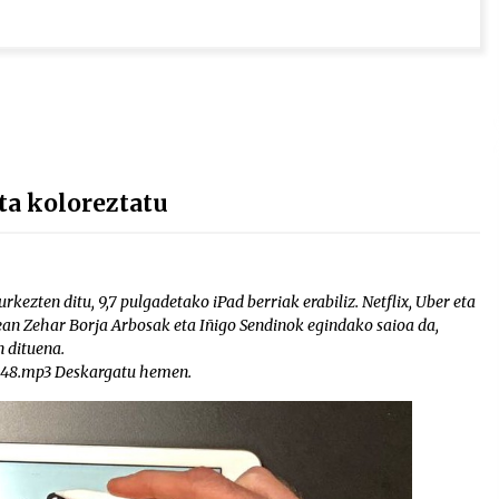
ta koloreztatu
kezten ditu, 9,7 pulgadetako iPad berriak erabiliz. Netflix, Uber eta
ean Zehar Borja Arbosak eta Iñigo Sendinok egindako saioa da,
 dituena.
n248.mp3 Deskargatu hemen.