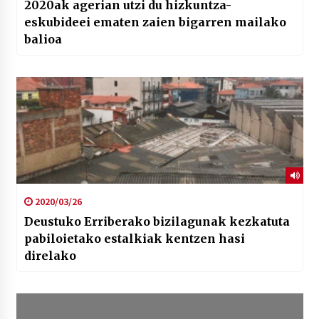
2020ak agerian utzi du hizkuntza-
eskubideei ematen zaien bigarren mailako
balioa
2020/03/26
Deustuko Erriberako bizilagunak kezkatuta
pabiloietako estalkiak kentzen hasi
direlako