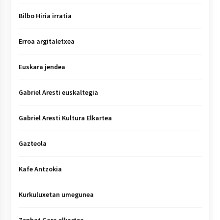
Bilbo Hiria irratia
Erroa argitaletxea
Euskara jendea
Gabriel Aresti euskaltegia
Gabriel Aresti Kultura Elkartea
Gazteola
Kafe Antzokia
Kurkuluxetan umegunea
Zenbat Gara elkartea