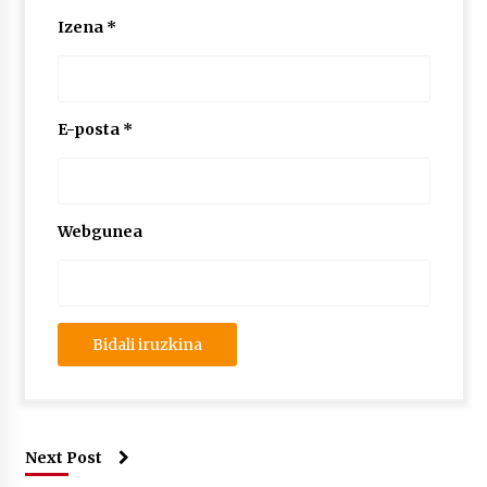
Izena
*
E-posta
*
Webgunea
Next Post