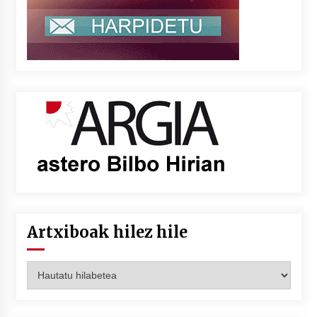
Artxiboak hilez hile
Artxiboak
hilez
hile