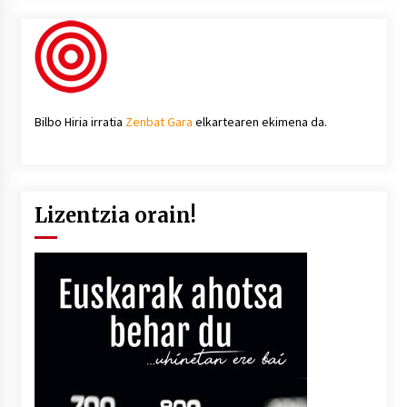
Bilbo Hiria irratia
Zenbat Gara
elkartearen ekimena da.
Lizentzia orain!