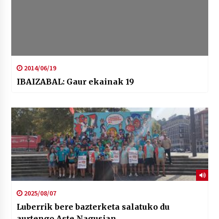
2014/06/19
IBAIZABAL: Gaur ekainak 19
2025/08/07
Luberrik bere bazterketa salatuko du
aurtengo Aste Nagusian