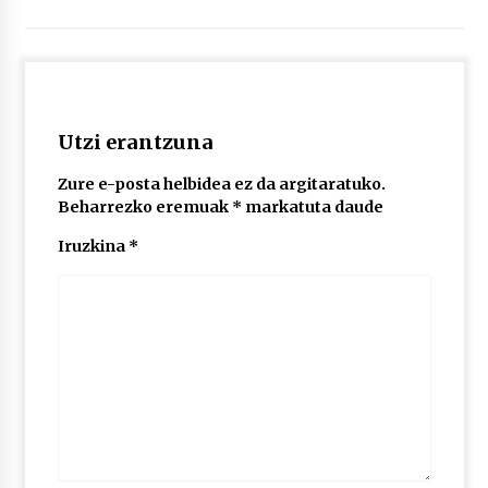
2026/07/03
MUSIBLA #297: Bide, Boards Of Canada, Somak,
Tiga, Twisted Teens, Underscores, Habia
2026/07/02
Utzi erantzuna
Zure e-posta helbidea ez da argitaratuko.
Beharrezko eremuak
*
markatuta daude
Iruzkina
*