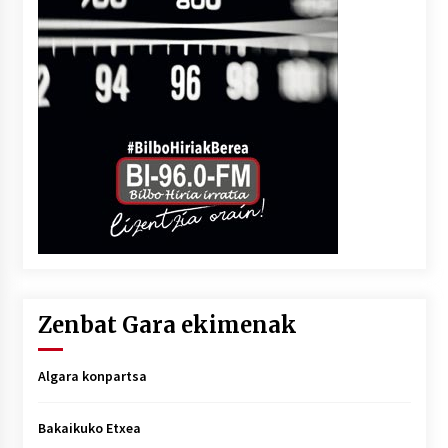
Zenbat Gara ekimenak
Algara konpartsa
Bakaikuko Etxea