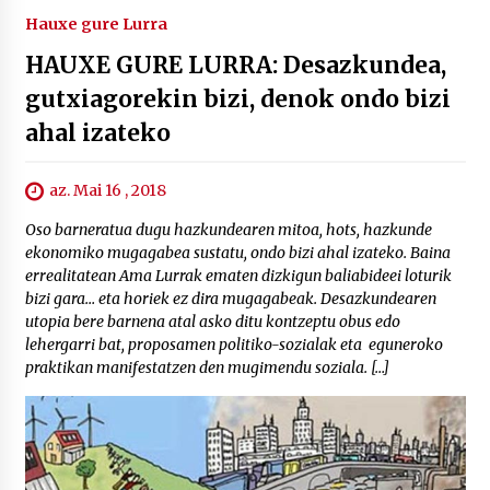
Hauxe gure Lurra
HAUXE GURE LURRA: Desazkundea,
gutxiagorekin bizi, denok ondo bizi
ahal izateko
az. Mai 16 , 2018
Oso barneratua dugu hazkundearen mitoa, hots, hazkunde
ekonomiko mugagabea sustatu, ondo bizi ahal izateko. Baina
errealitatean Ama Lurrak ematen dizkigun baliabideei loturik
bizi gara… eta horiek ez dira mugagabeak. Desazkundearen
utopia bere barnena atal asko ditu kontzeptu obus edo
lehergarri bat, proposamen politiko-sozialak eta eguneroko
praktikan manifestatzen den mugimendu soziala. […]