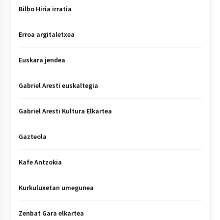
Bilbo Hiria irratia
Erroa argitaletxea
Euskara jendea
Gabriel Aresti euskaltegia
Gabriel Aresti Kultura Elkartea
Gazteola
Kafe Antzokia
Kurkuluxetan umegunea
Zenbat Gara elkartea