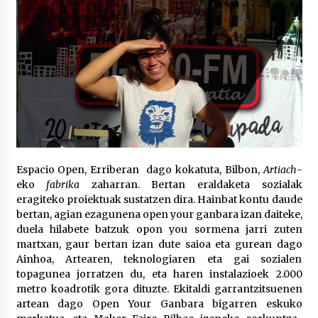
Espacio Open, Erriberan dago kokatuta, Bilbon,
Artiach
-
eko
fabrika
zaharran. Bertan eraldaketa sozialak
eragiteko proiektuak sustatzen dira. Hainbat kontu daude
bertan, agian ezagunena open your ganbara izan daiteke,
duela hilabete batzuk opon you sormena jarri zuten
martxan, gaur bertan izan dute saioa eta gurean dago
Ainhoa, Artearen, teknologiaren eta gai sozialen
topagunea jorratzen du, eta haren instalazioek 2.000
metro koadrotik gora dituzte. Ekitaldi garrantzitsuenen
artean dago Open Your Ganbara bigarren eskuko