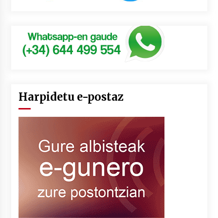
Harpidetu e-postaz