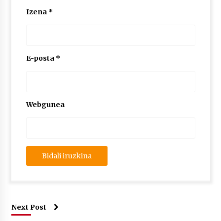
Izena
*
E-posta
*
Webgunea
Next Post