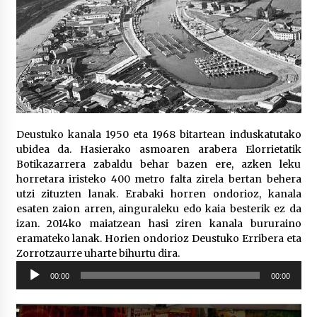
Deustuko kanala 1950 eta 1968 bitartean induskatutako
ubidea da. Hasierako asmoaren arabera Elorrietatik
Botikazarrera zabaldu behar bazen ere, azken leku
horretara iristeko 400 metro falta zirela bertan behera
utzi zituzten lanak. Erabaki horren ondorioz, kanala
esaten zaion arren, ainguraleku edo kaia besterik ez da
izan. 2014ko maiatzean hasi ziren kanala bururaino
eramateko lanak. Horien ondorioz Deustuko Erribera eta
Zorrotzaurre uharte bihurtu dira.
Soinu
00:00
00:00
erreproduzigailua