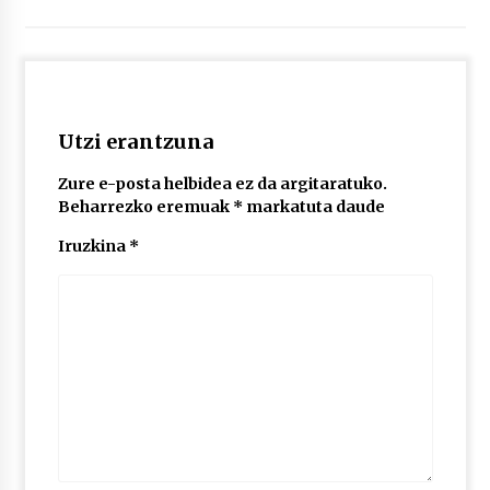
Utzi erantzuna
Zure e-posta helbidea ez da argitaratuko.
Beharrezko eremuak
*
markatuta daude
Iruzkina
*