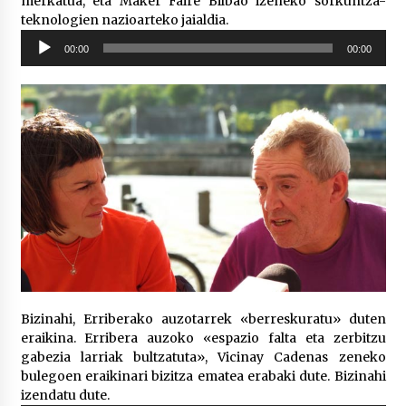
merkatua, eta Maker Faire Bilbao izeneko sorkuntza-
teknologien nazioarteko jaialdia.
Soinu
00:00
00:00
erreproduzigailua
Bizinahi, Erriberako auzotarrek «berreskuratu» duten
eraikina. Erribera auzoko «espazio falta eta zerbitzu
gabezia larriak bultzatuta», Vicinay Cadenas zeneko
bulegoen eraikinari bizitza ematea erabaki dute. Bizinahi
izendatu dute.