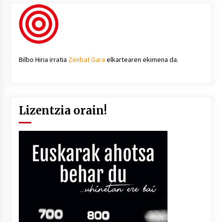
Bilbo Hiria irratia
Zenbat Gara
elkartearen ekimena da.
Lizentzia orain!