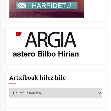
Artxiboak hilez hile
Artxiboak
hilez
hile