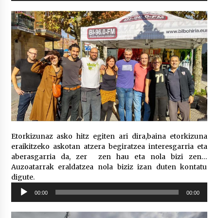
Etorkizunaz asko hitz egiten ari dira,baina etorkizuna
eraikitzeko askotan atzera begiratzea interesgarria eta
aberasgarria da, zer zen hau eta nola bizi zen…
Auzoatarrak eraldatzea nola biziz izan duten kontatu
digute.
Soinu
00:00
00:00
erreproduzigailua