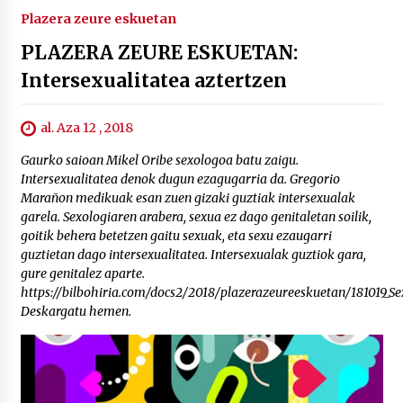
Plazera zeure eskuetan
PLAZERA ZEURE ESKUETAN:
Intersexualitatea aztertzen
al. Aza 12 , 2018
Gaurko saioan Mikel Oribe sexologoa batu zaigu.
Intersexualitatea denok dugun ezagugarria da. Gregorio
Marañon medikuak esan zuen gizaki guztiak intersexualak
garela. Sexologiaren arabera, sexua ez dago genitaletan soilik,
goitik behera betetzen gaitu sexuak, eta sexu ezaugarri
guztietan dago intersexualitatea. Intersexualak guztiok gara,
gure genitalez aparte.
https://bilbohiria.com/docs2/2018/plazerazeureeskuetan/181019_Se
Deskargatu hemen.