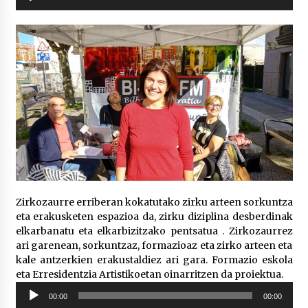
erreproduzigailua
Zirkozaurre erriberan kokatutako zirku arteen sorkuntza
eta erakusketen espazioa da, zirku diziplina desberdinak
elkarbanatu eta elkarbizitzako pentsatua . Zirkozaurrez
ari garenean, sorkuntzaz, formazioaz eta zirko arteen eta
kale antzerkien erakustaldiez ari gara. Formazio eskola
eta Erresidentzia Artistikoetan oinarritzen da proiektua.
Soinu
00:00
00:00
erreproduzigailua