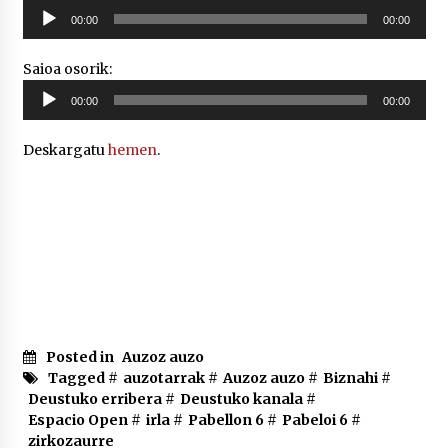
Soinu
00:00
00:00
erreproduzigailua
Saioa osorik:
Soinu
00:00
00:00
erreproduzigailua
Deskargatu
hemen
.
Posted in
Auzoz auzo
Tagged #
auzotarrak
#
Auzoz auzo
#
Biznahi
#
Deustuko erribera
#
Deustuko kanala
#
Espacio Open
#
irla
#
Pabellon 6
#
Pabeloi 6
#
zirkozaurre