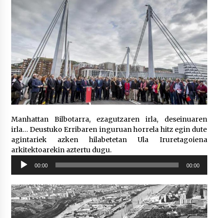
Manhattan Bilbotarra, ezagutzaren irla, deseinuaren
irla… Deustuko Erribaren inguruan horrela hitz egin dute
agintariek azken hilabetetan Ula Iruretagoiena
arkitektoarekin aztertu dugu.
Soinu
00:00
00:00
erreproduzigailua