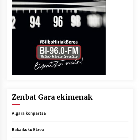
Zenbat Gara ekimenak
Algara konpartsa
Bakaikuko Etxea