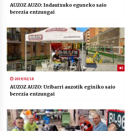
AUZOZ AUZO: Indautxuko eguneko saio
berezia entzungai
2019/02/18
AUZOZ AUZO: Uribarri auzotik eginiko saio
berezia entzungai