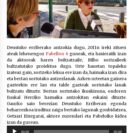
2026/07/03
MUSIBLA #297: Bide, Boards Of Canada, Somak,
Tiga, Twisted Teens, Underscores, Habia
2026/07/02
Deustuko erriberako antzokia dugu, 2011n ireki zituen
ateak lehenengoz
Pabellon 6
guneak, eta hasieratik izan
da aktoreak haren bultzatzaile, Bilbo sortzaileek
bultzatutako proiektua dugu. Urte hauetan topaleku
izateaz gain, sortzeko lekua ere izan da, haimaka izan dira
eta bertan sortutako antzezlanak. Azken urteetan gainera
gazteekin ere lan eta talde gazteak sortutako lanak
bultzatu dituzte. Bertan sortutako ikuskizuna, ondoren
Euskal Herriko hamaika antzokitan eskaini dituzte.
Gaurko saio berezian Deustuko Erriberan egonda
beharrezkoa irudituz zaigu bertako lagunak gonbidatzea,
Getxari Etxegarai, aktore zuzendari eta Pabeloiko kidea
izan da gurean.
Soinu
00:00
00:00