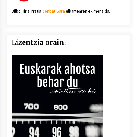
Bilbo Hiria irratia
Zenbat Gara
elkartearen ekimena da.
Lizentzia orain!