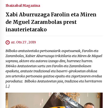
Ibaizabal Magazina
Xabi Aburruzaga Farolin eta Miren
de Mguel Zarambolas prest
inauterietarako
az. Ots 27 , 2019
Bilboko aratusteetako pertsonaiarik ospetsuenak, Farolin eta
Zarambolas, Xabier Aburruzaga trikitilaria eta Miren de Miguel
soprano, aktore eta autorea izango dira, hurrenez hurren.
1984ko Aratusteetan sartu zen Farolin eta Zarambolasen
epaiketa, aratuste tradizional eta baserri-girokoetan ohikoa
zen urteroko pertsonaia gaiztoa epaitu eta zigortzearen eredua
parodiatuz. Bilboko Aratusteetan jaia, tradizioa eta herritarren
[…]