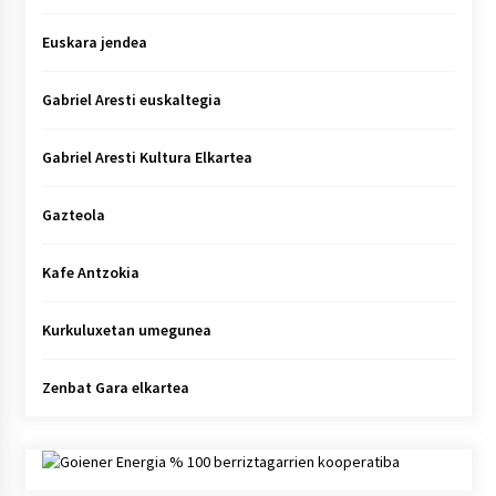
Euskara jendea
Gabriel Aresti euskaltegia
Gabriel Aresti Kultura Elkartea
Gazteola
Kafe Antzokia
Kurkuluxetan umegunea
Zenbat Gara elkartea