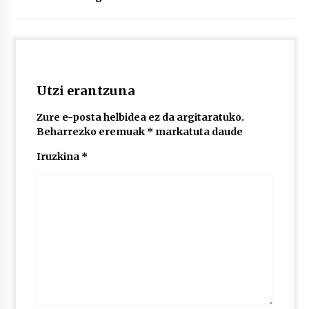
2026/07/03
MUSIBLA #297: Bide, Boards Of Canada, Somak,
Tiga, Twisted Teens, Underscores, Habia
2026/07/02
Utzi erantzuna
Zure e-posta helbidea ez da argitaratuko.
Beharrezko eremuak
*
markatuta daude
Iruzkina
*