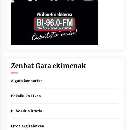
Zenbat Gara ekimenak
Algara konpartsa
Bakaikuko Etxea
Bilbo Hiria irratia
Erroa argitaletxea