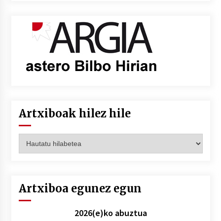
Artxiboak hilez hile
Artxiboak
hilez
hile
Artxiboa egunez egun
2026(e)ko abuztua