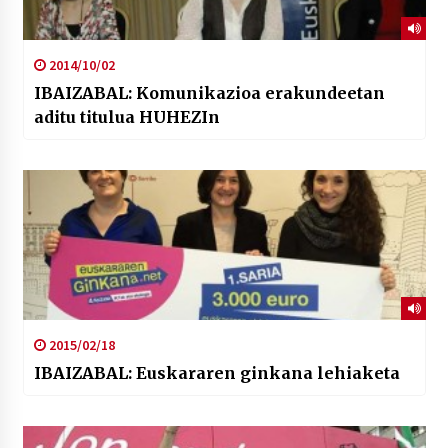
2014/10/02
IBAIZABAL: Komunikazioa erakundeetan
aditu titulua HUHEZIn
2015/02/18
IBAIZABAL: Euskararen ginkana lehiaketa