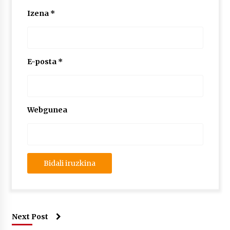
Izena
*
E-posta
*
Webgunea
Next Post