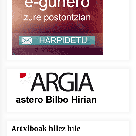
Artxiboak hilez hile