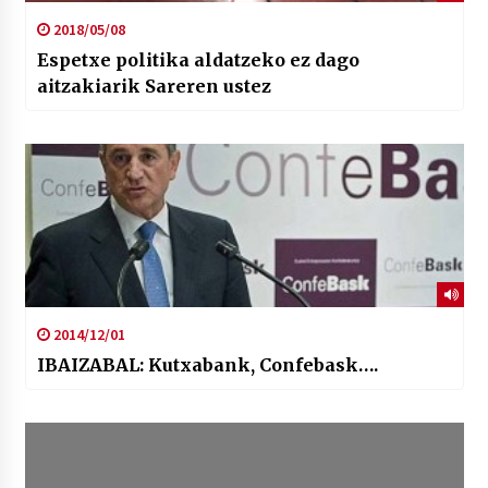
2018/05/08
Espetxe politika aldatzeko ez dago
aitzakiarik Sareren ustez
2014/12/01
IBAIZABAL: Kutxabank, Confebask….