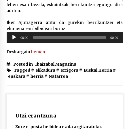
2026/07/03
lehen esan bezala, eskaintzak berrikuntza egongo dira
aurten.
MUSIBLA #297: Bide, Boards Of Canada, Somak,
Iker Ajuriagerra aritu da gurekin berrikuntzei eta
Tiga, Twisted Teens, Underscores, Habia
ekimenaren ibilbideari buruz.
2026/07/02
Soinu
00:00
00:00
erreproduzigailua
Deskargatu
hemen
.
Posted in
Ibaizabal Magazina
Tagged #
elikadura
#
errigora
#
Euskal Herria
#
euskara
#
herria
#
Nafarroa
Utzi erantzuna
Zure e-posta helbidea ez da argitaratuko.