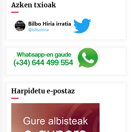
Azken txioak
Harpidetu e-postaz