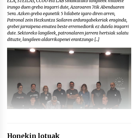
ELA, STEILAS, CCOO eta LAB sindikatuko langileek hilabete
irungo duen greba iragarri dute, Azaroaren 7tik Abenduaren
5era. Azken greba egunetik 5 hilabete igaro diren arren,
Patronal zein Hezkuntza Sailaren arduragabekeriak eraginda,
grebei jarraipena ematea beste erremediorik ez dutela iragarri
dute. Sektoreko langileek, patronalaren jarrera hertsiak salatu
dituzte, langileen aldarrikapenei erantzungo […]
Honekin lotuak