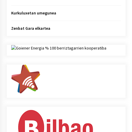
Kurkuluxetan umegunea
Zenbat Gara elkartea