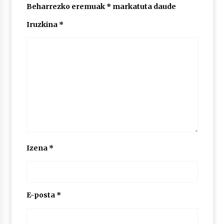
Beharrezko eremuak
*
markatuta daude
Iruzkina
*
Izena
*
E-posta
*