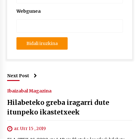
Webgunea
Next Post
Ibaizabal Magazina
Hilabeteko greba iragarri dute
itunpeko ikastetxeek
ar. Urr 15 , 2019