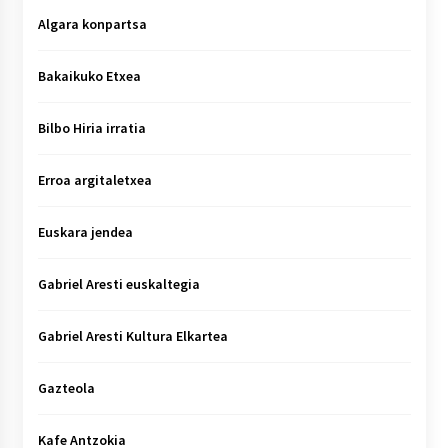
Algara konpartsa
Bakaikuko Etxea
Bilbo Hiria irratia
Erroa argitaletxea
Euskara jendea
Gabriel Aresti euskaltegia
Gabriel Aresti Kultura Elkartea
Gazteola
Kafe Antzokia