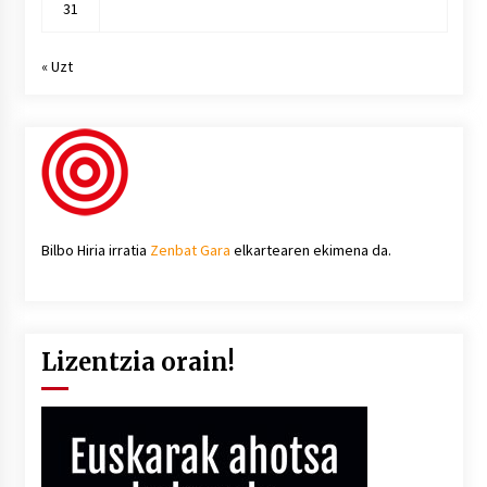
31
« Uzt
Bilbo Hiria irratia
Zenbat Gara
elkartearen ekimena da.
Lizentzia orain!