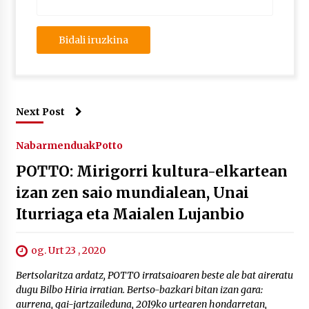
Next Post
Nabarmenduak
Potto
POTTO: Mirigorri kultura-elkartean
izan zen saio mundialean, Unai
Iturriaga eta Maialen Lujanbio
og. Urt 23 , 2020
Bertsolaritza ardatz, POTTO irratsaioaren beste ale bat aireratu
dugu Bilbo Hiria irratian. Bertso-bazkari bitan izan gara:
aurrena, gai-jartzaileduna, 2019ko urtearen hondarretan,