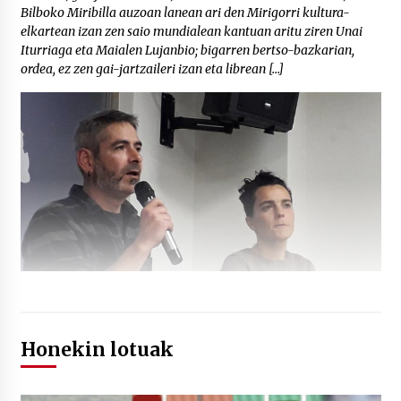
Bilboko Miribilla auzoan lanean ari den Mirigorri kultura-
elkartean izan zen saio mundialean kantuan aritu ziren Unai
Iturriaga eta Maialen Lujanbio; bigarren bertso-bazkarian,
ordea, ez zen gai-jartzaileri izan eta librean […]
Honekin lotuak