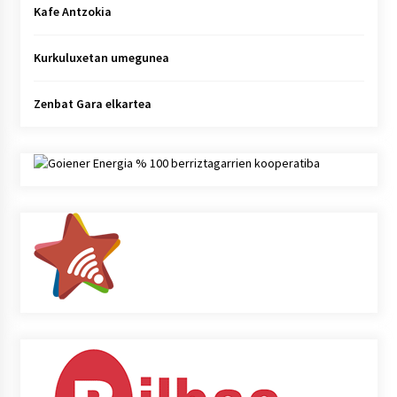
Kafe Antzokia
Kurkuluxetan umegunea
Zenbat Gara elkartea