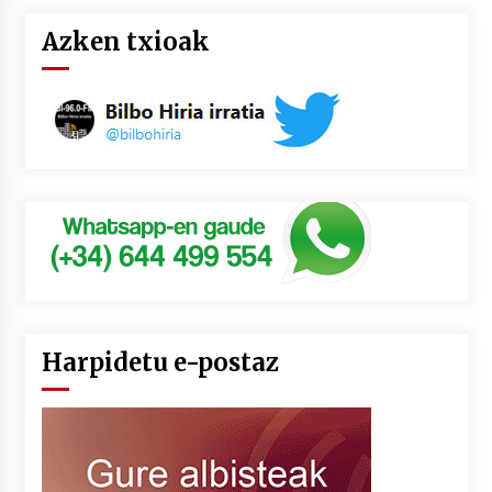
Azken txioak
Harpidetu e-postaz