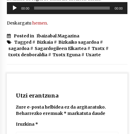
2026/07/03
Soinu
00:00
00:00
erreproduzigailua
MUSIBLA #297: Bide, Boards Of Canada, Somak,
Deskargatu
hemen
.
Tiga, Twisted Teens, Underscores, Habia
2026/07/02
Posted in
Ibaizabal Magazina
Tagged #
Bizkaia
#
Bizkaiko sagardoa
#
sagardoa
#
Sagardogileen Elkartea
#
Txotx
#
txotx denboraldia
#
Txotx Eguna
#
Uxarte
Utzi erantzuna
Zure e-posta helbidea ez da argitaratuko.
Beharrezko eremuak
*
markatuta daude
Iruzkina
*