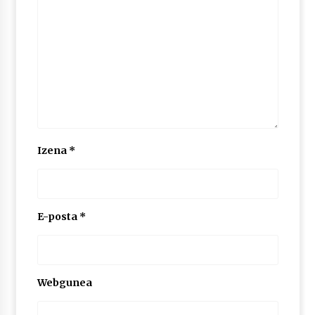
Izena
*
E-posta
*
Webgunea