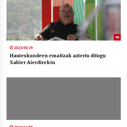
2023/05/29
Hauteskundeen emaitzak aztertu ditugu
Xabier Aierdirekin
2010/11/09