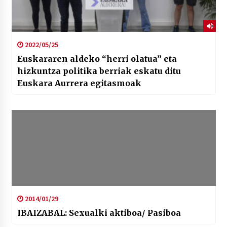
2022/05/25
Euskararen aldeko “herri olatua” eta
hizkuntza politika berriak eskatu ditu
Euskara Aurrera egitasmoak
2014/01/29
IBAIZABAL: Sexualki aktiboa/ Pasiboa