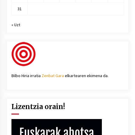
31
« Uzt
Bilbo Hiria irratia
Zenbat Gara
elkartearen ekimena da.
Lizentzia orain!