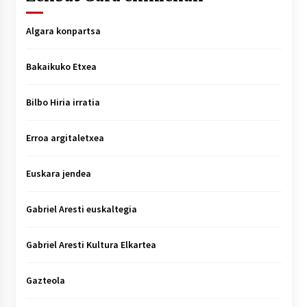
Algara konpartsa
Bakaikuko Etxea
Bilbo Hiria irratia
Erroa argitaletxea
Euskara jendea
Gabriel Aresti euskaltegia
Gabriel Aresti Kultura Elkartea
Gazteola