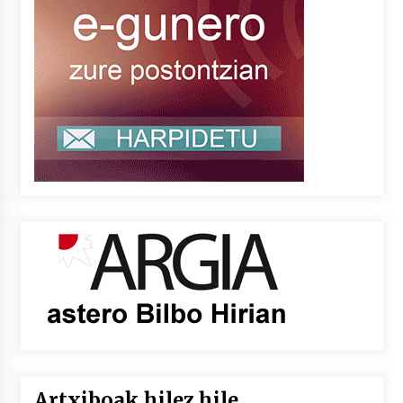
Artxiboak hilez hile