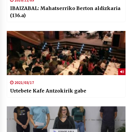
IBAIZABAL: Mahatserriko Berton aldizkaria
(136.a)
2021/03/17
Urtebete Kafe Antzokirik gabe