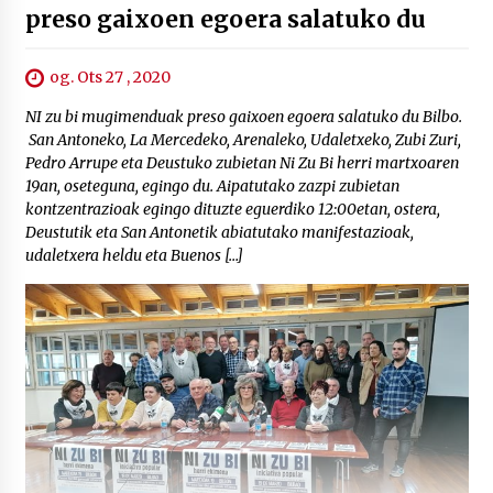
preso gaixoen egoera salatuko du
og. Ots 27 , 2020
NI zu bi mugimenduak preso gaixoen egoera salatuko du Bilbo.
San Antoneko, La Mercedeko, Arenaleko, Udaletxeko, Zubi Zuri,
Pedro Arrupe eta Deustuko zubietan Ni Zu Bi herri martxoaren
19an, oseteguna, egingo du. Aipatutako zazpi zubietan
kontzentrazioak egingo dituzte eguerdiko 12:00etan, ostera,
Deustutik eta San Antonetik abiatutako manifestazioak,
udaletxera heldu eta Buenos […]