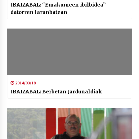
IBAIZABAL: “Emakumeen ibilbidea”
datorren larunbatean
2014/03/18
IBAIZABAL: Berbetan Jardunaldiak