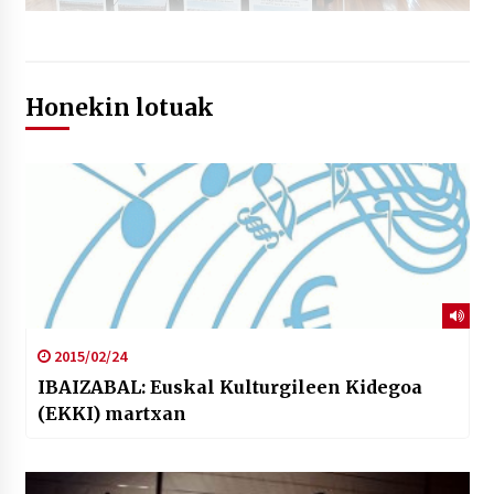
Honekin lotuak
2015/02/24
IBAIZABAL: Euskal Kulturgileen Kidegoa
(EKKI) martxan