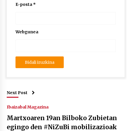
E-posta
*
Webgunea
Next Post
Ibaizabal Magazina
Martxoaren 19an Bilboko Zubietan
egingo den #NiZuBi mobilizazioak