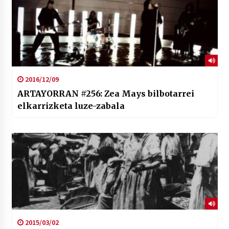
2016/12/09
ARTAYORRAN #256: Zea Mays bilbotarrei
elkarrizketa luze-zabala
2015/03/02