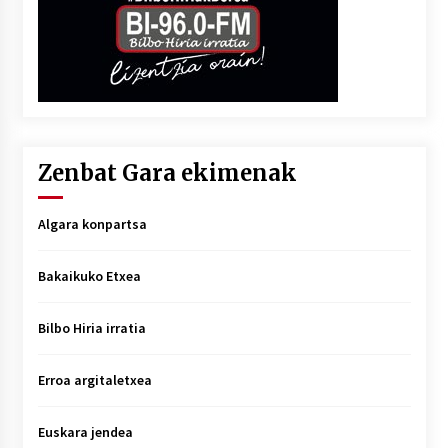
Zenbat Gara ekimenak
Algara konpartsa
Bakaikuko Etxea
Bilbo Hiria irratia
Erroa argitaletxea
Euskara jendea