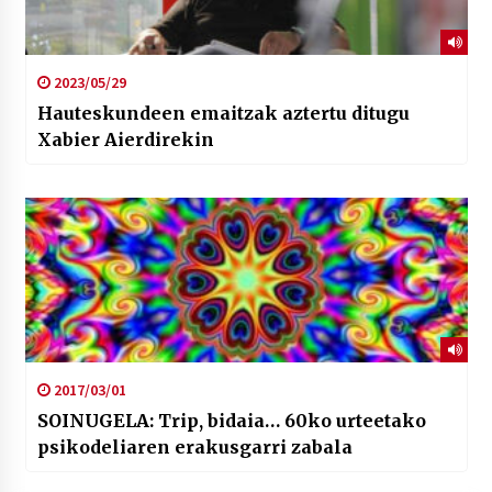
2023/05/29
Hauteskundeen emaitzak aztertu ditugu
Xabier Aierdirekin
2017/03/01
SOINUGELA: Trip, bidaia… 60ko urteetako
psikodeliaren erakusgarri zabala