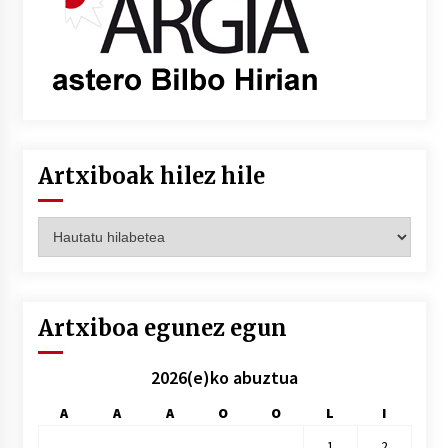
Artxiboak hilez hile
Artxiboak
hilez
hile
Artxiboa egunez egun
2026(e)ko abuztua
A
A
A
O
O
L
I
1
2