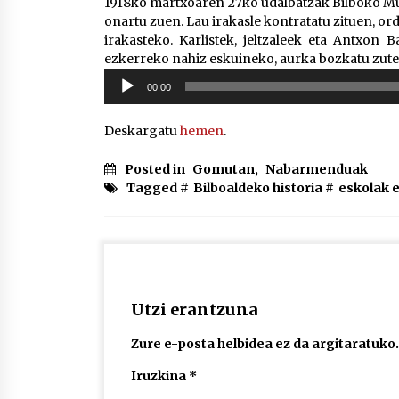
1918ko martxoaren 27ko udalbatzak Bilboko Mu
onartu zuen. Lau irakasle kontratatu zituen, o
irakasteko. Karlistek, jeltzaleek eta Antxon 
ezkerreko nahiz eskuineko, aurka bozkatu zute
Soinu
00:00
erreproduzigailua
Deskargatu
hemen
.
Posted in
Gomutan
,
Nabarmenduak
Tagged #
Bilboaldeko historia
#
eskolak 
Utzi erantzuna
Zure e-posta helbidea ez da argitaratuko.
Iruzkina
*