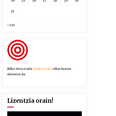
24
25
26
27
28
29
30
31
« Uzt
Bilbo Hiria irratia
Zenbat Gara
elkartearen
ekimena da.
Lizentzia orain!