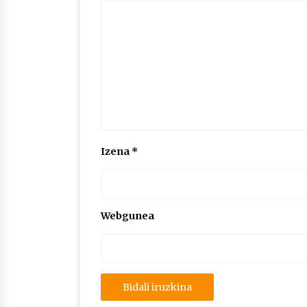
Izena
*
Webgunea