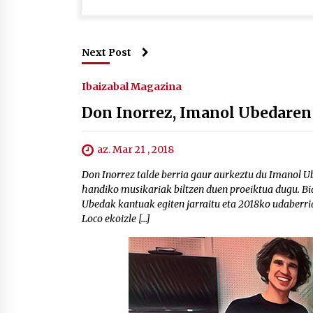
Next Post
Ibaizabal Magazina
Don Inorrez, Imanol Ubedaren 
az. Mar 21 , 2018
Don Inorrez talde berria gaur aurkeztu du Imanol Ub
handiko musikariak biltzen duen proeiktua dugu. B
Ubedak kantuak egiten jarraitu eta 2018ko udaberri
Loco ekoizle […]