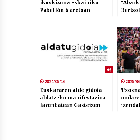
ikuskizuna eskainiko
“Abark
Pabellón 6 aretoan
Bertso
2024/05/16
2025/06
Euskararen alde gidoia
Txosna
aldatzeko manifestazioa
ondare
larunbatean Gasteizen
izenda