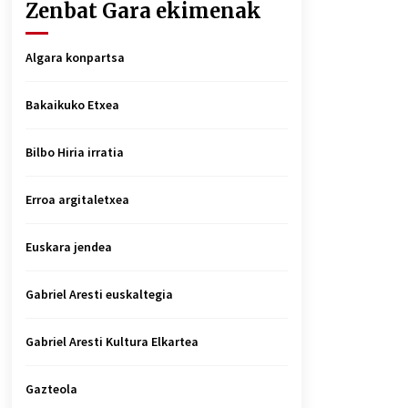
Zenbat Gara ekimenak
Algara konpartsa
Bakaikuko Etxea
Bilbo Hiria irratia
Erroa argitaletxea
Euskara jendea
Gabriel Aresti euskaltegia
Gabriel Aresti Kultura Elkartea
Gazteola