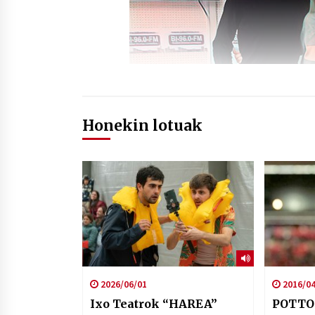
Honekin lotuak
2026/06/01
2016/04
Ixo Teatrok “HAREA”
POTTO: