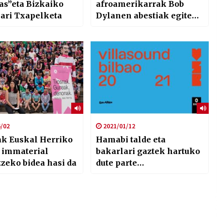
as”eta Bizkaiko
afroamerikarrak Bob
lari Txapelketa
Dylanen abestiak egiten
(I)
/02
2021/01/12
k Euskal Herriko
Hamabi talde eta
 immaterial
bakarlari gaztek hartuko
tzeko bidea hasi da
dute parte
VillaSoundBilbaoko
lehen edizioan