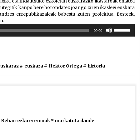
xika eta Indautxuko eskoletan euskarazko ikastaroak ematea
rdutegitik kanpo bere borondatez joango ziren ikasleei euskara
Bandres errepublikazaleak babestu zuten proiektua. Besteek,
n.
Erabili
00:00
gora/behera
gezi-
teklak
bolumena
igotzeko
euskaraz
#
euskara
#
Hektor Ortega
#
hirtoria
edo
jaisteko.
Beharrezko eremuak
*
markatuta daude