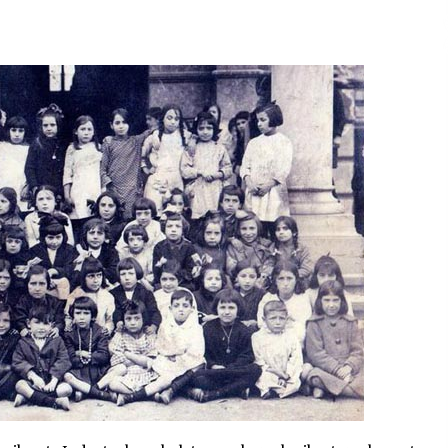
2026/07/15
Larunbatean Plentziako Itsas
Martxa ospatuko da
2026/07/07
SOINUGELA: Paul McCartney eta
Ringo Starr-en lan berriak
2026/07/03