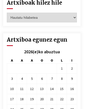
Artxiboak hilez hile
Artxiboak
hilez
hile
Artxiboa egunez egun
2026(e)ko abuztua
A
A
A
O
O
L
I
1
2
3
4
5
6
7
8
9
10
11
12
13
14
15
16
17
18
19
20
21
22
23