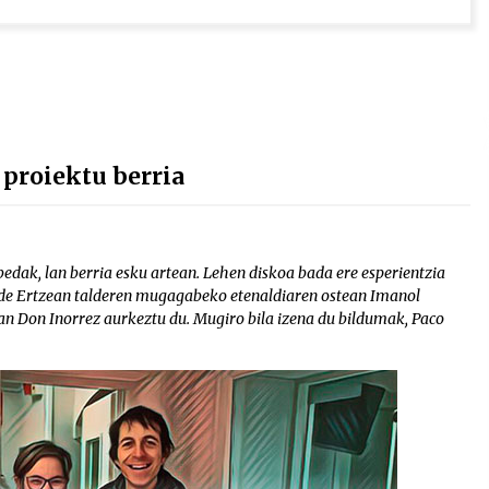
proiektu berria
edak, lan berria esku artean. Lehen diskoa bada ere esperientzia
ide Ertzean talderen mugagabeko etenaldiaren ostean Imanol
an Don Inorrez aurkeztu du. Mugiro bila izena du bildumak, Paco