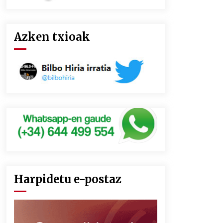
Azken txioak
Harpidetu e-postaz