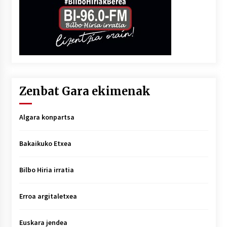
Zenbat Gara ekimenak
Algara konpartsa
Bakaikuko Etxea
Bilbo Hiria irratia
Erroa argitaletxea
Euskara jendea