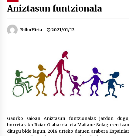
Aniztasun funtzionala
“Hiztegi bat” Gorka Urbizuk idatzitako letren
hiztegia
2026/07/23
BilboHiria
2021/01/12
Bakaikuko barnetegitik gazteek egindako saio
berezia
2026/07/16
Tuba eta bonbardinoaren astea, Bilboko
Kontserbatorioan protagonista
2026/07/16
Auzoportala : 1×04 Auzofoniak
2026/07/15
Gaurko saioan Aniztasun funtzionalaz jardun dugu,
horretarako Itziar Olabarria eta Maitane Solaguren izan
Gaur abitua da Bilbao bbk live jaialdia
ditugu bide lagun. 2018 urteko datuen arabera Espainiar
2026/07/09