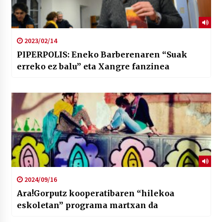
2023/02/14
PIPERPOLIS: Eneko Barberenaren “Suak
erreko ez balu” eta Xangre fanzinea
2024/09/16
Ara!Gorputz kooperatibaren “hilekoa
eskoletan” programa martxan da