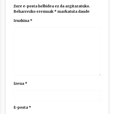
2026/07/03
Zure e-posta helbidea ez da argitaratuko.
Beharrezko eremuak
*
markatuta daude
MUSIBLA #297: Bide, Boards Of Canada, Somak,
Tiga, Twisted Teens, Underscores, Habia
Iruzkina
*
2026/07/02
Izena
*
E-posta
*