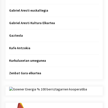
Gabriel Aresti euskaltegia
Gabriel Aresti Kultura Elkartea
Gazteola
Kafe Antzokia
Kurkuluxetan umegunea
Zenbat Gara elkartea