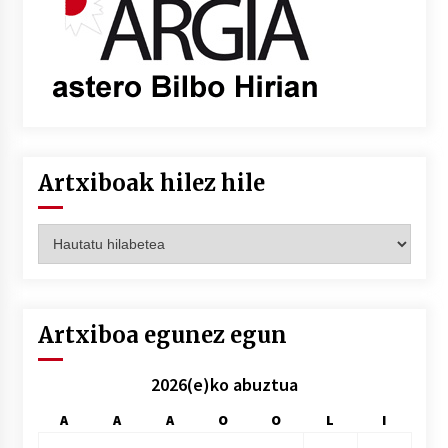
Artxiboak hilez hile
Artxiboak
hilez
hile
Artxiboa egunez egun
2026(e)ko abuztua
A
A
A
O
O
L
I