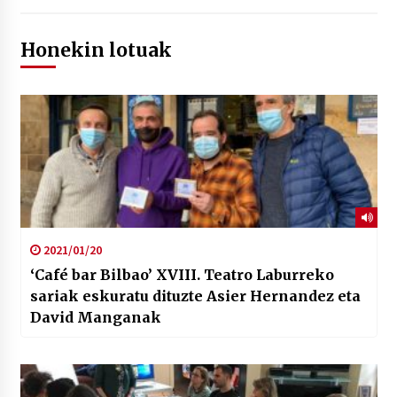
Honekin lotuak
2021/01/20
‘Café bar Bilbao’ XVIII. Teatro Laburreko
sariak eskuratu dituzte Asier Hernandez eta
David Manganak