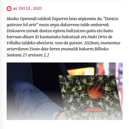
ar. Urt 12 , 2021
Modus Operandi taldeak bigarren lana argitaratu du. “Dantza
gaitezen hil arte” mezu argia dakarrena talde arabarrak.
Diskoaren izenak dantza egitera bultzatzen gaitu eta baita
barruan dituen 10 kantuetako bakoitzak ere.Iñaki Ortiz de
Villalba taldeko abeslaria izan da gurean. 2021ean, momentuz
urtarrilaren 15ean dute beren emanaldi bakarra Bilboko
Santana 27 aretoan. […]