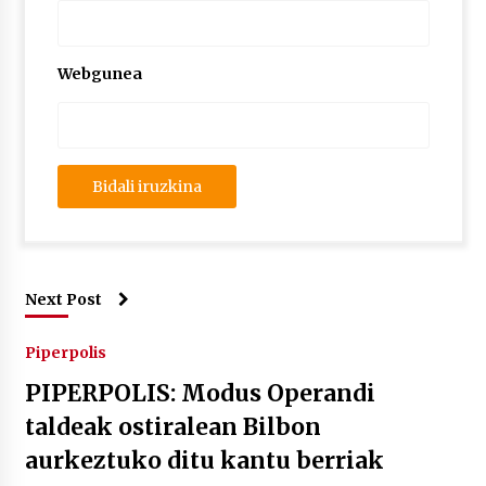
Webgunea
Next Post
Piperpolis
PIPERPOLIS: Modus Operandi
taldeak ostiralean Bilbon
aurkeztuko ditu kantu berriak