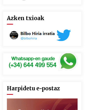
Azken txioak
Harpidetu e-postaz