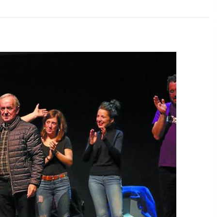
2026/07/15
Larunbatean Plentziako Itsas
Martxa ospatuko da
2026/07/07
SOINUGELA: Paul McCartney eta
Ringo Starr-en lan berriak
2026/07/03