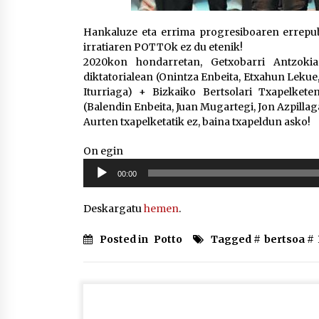
Hankaluze eta errima progresiboaren errepubli
irratiaren POTTOk ez du etenik!
2020kon hondarretan, Getxobarri Antzoki
diktatorialean (Onintza Enbeita, Etxahun Lekue, 
Iturriaga) + Bizkaiko Bertsolari Txapelkete
(Balendin Enbeita, Juan Mugartegi, Jon Azpillag
Aurten txapelketatik ez, baina txapeldun asko!
On egin
Soinu
00:00
erreproduzigailua
Deskargatu
hemen
.
Posted in
Potto
Tagged #
bertsoa
#