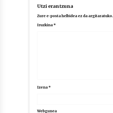
Utzi erantzuna
Zure e-posta helbidea ez da argitaratuko.
Iruzkina
*
Izena
*
Webgunea