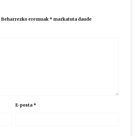
Beharrezko eremuak
*
markatuta daude
E-posta
*