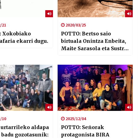
/21
2020/03/25
 Xokobiako
POTTO: Bertso saio
afaria ekarri dugu.
birtuala Onintza Enbeita,
Maite Sarasola eta Sustrai
Colinarekin
/10
2025/12/04
 urtarrileko aldapa
POTTO: Señorak
 badu gozotasunik:
protagonista BIRA