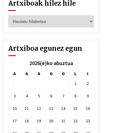
Artxiboak hilez hile
Artxiboak
hilez
hile
Artxiboa egunez egun
2026(e)ko abuztua
A
A
A
O
O
L
I
1
2
3
4
5
6
7
8
9
10
11
12
13
14
15
16
17
18
19
20
21
22
23