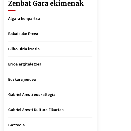
Zenbat Gara ekimenak
Algara konpartsa
Bakaikuko Etxea
Bilbo Hiria irratia
Erroa argitaletxea
Euskara jendea
Gabriel Aresti euskaltegia
Gabriel Aresti Kultura Elkartea
Gazteola