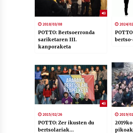
2018/03/08
2024/02
POTTO: Bertsoerronda
POTTO:
sariketaren III.
bertso-
kanporaketa
2015/02/26
2019/01
POTTO: Zer ikusten du
2019ko
bertsolariak…
pikoak