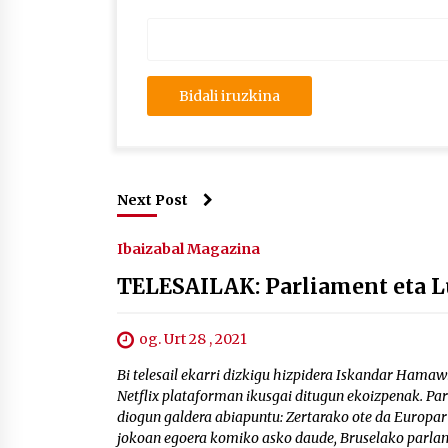
Next Post
Ibaizabal Magazina
TELESAILAK: Parliament eta 
og. Urt 28 , 2021
Bi telesail ekarri dizkigu hizpidera Iskandar Hamaw
Netflix plataforman ikusgai ditugun ekoizpenak. Pa
diogun galdera abiapuntu: Zertarako ote da Europar
jokoan egoera komiko asko daude, Bruselako parla