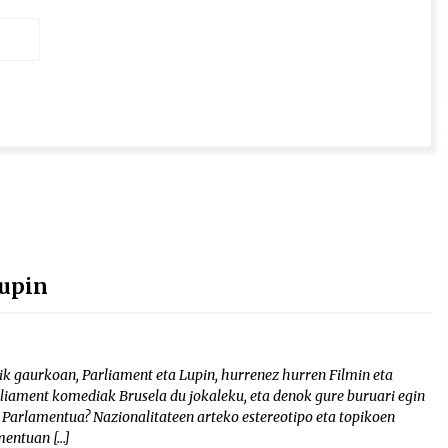
Lupin
ik gaurkoan, Parliament eta Lupin, hurrenez hurren Filmin eta
rliament komediak Brusela du jokaleku, eta denok gure buruari egin
 Parlamentua? Nazionalitateen arteko estereotipo eta topikoen
mentuan […]