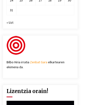
24
25
26
27
28
29
30
31
« Uzt
Bilbo Hiria irratia
Zenbat Gara
elkartearen
ekimena da.
Lizentzia orain!