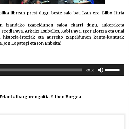
ka librean prest dugu beste saio bat. Izan ere, Bilbo Hiria
an izandako txapeldunen saioa ekarri dugu, aukeraketa
Fredi Paya, Arkaitz Estiballes, Xabi Paya, Igor Elortza eta Unai
n historia-isteriak eta aurreko txapeldunen kantu-kontuak
a, Jon Lopategi eta Jon Enbeita)
Erabili
00:00
gora/behera
gezi-
teklak
bolumena
Erlantz Ibargurengoitia
#
Ibon Burgoa
igotzeko
edo
jaisteko.