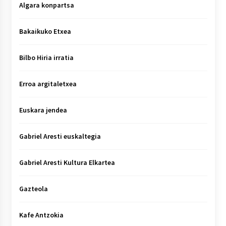
Algara konpartsa
Bakaikuko Etxea
Bilbo Hiria irratia
Erroa argitaletxea
Euskara jendea
Gabriel Aresti euskaltegia
Gabriel Aresti Kultura Elkartea
Gazteola
Kafe Antzokia