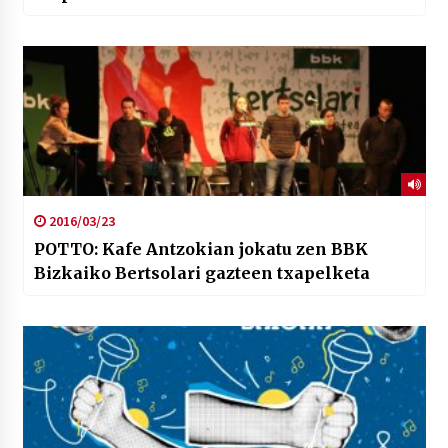
2016/03/23
POTTO: Kafe Antzokian jokatu zen BBK
Bizkaiko Bertsolari gazteen txapelketa