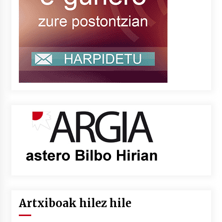
Artxiboak hilez hile