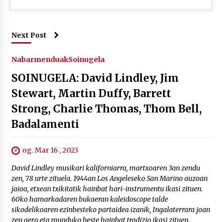
Next Post
Nabarmenduak
Soinugela
SOINUGELA: David Lindley, Jim
Stewart, Martin Duffy, Barrett
Strong, Charlie Thomas, Thom Bell,
Badalamenti
og. Mar 16 , 2023
David Lindley musikari kaliforniarra, martxoaren 3an zendu
zen, 78 urte zituela. 1944an Los Angeleseko San Marino auzoan
jaioa, etxean txikitatik hainbat hari-instrumentu ikasi zituen.
60ko hamarkadaren bukaeran kaleidoscope talde
sikodelikoaren ezinbesteko partaidea izanik, Ingalaterrara joan
zen gero eta munduko beste hainbat tradizio ikasi zituen.