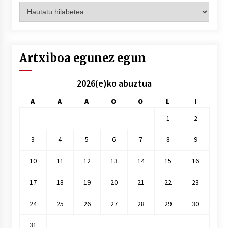
Artxiboak
hilez
hile
Artxiboa egunez egun
2026(e)ko abuztua
A
A
A
O
O
L
I
1
2
3
4
5
6
7
8
9
10
11
12
13
14
15
16
17
18
19
20
21
22
23
24
25
26
27
28
29
30
31