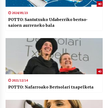
2024/05/23
POTTO: Santutxuko Udaberriko bertso-
saioen aurreneko bala
2021/12/14
POTTO: Nafarroako Bertsolari txapelketa