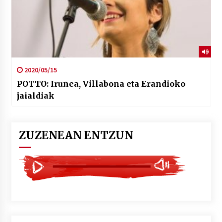
2020/05/15
POTTO: Iruñea, Villabona eta Erandioko
jaialdiak
ZUZENEAN ENTZUN