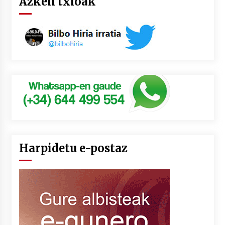
Azken txioak
Harpidetu e-postaz