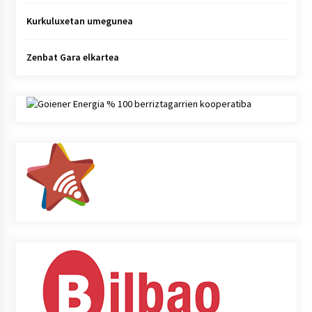
Kurkuluxetan umegunea
Zenbat Gara elkartea