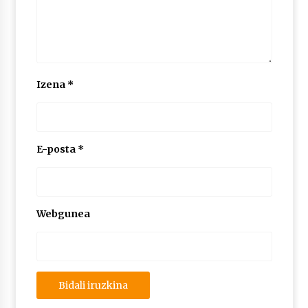
Izena
*
E-posta
*
Webgunea