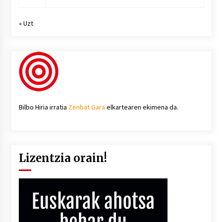
« Uzt
Bilbo Hiria irratia
Zenbat Gara
elkartearen ekimena da.
Lizentzia orain!