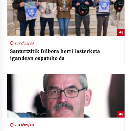
2022/11/23
Santurtzitik Bilbora herri lasterketa
igandean ospatuko da
2014/09/18