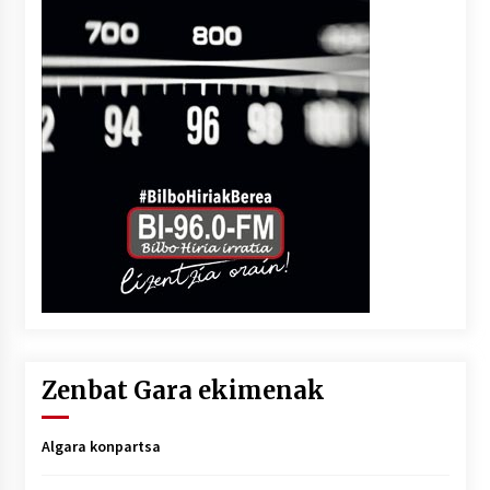
Zenbat Gara ekimenak
Algara konpartsa