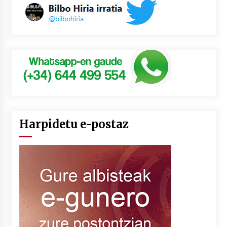
Harpidetu e-postaz