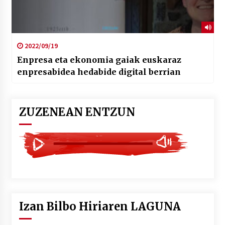
2022/09/19
Enpresa eta ekonomia gaiak euskaraz
enpresabidea hedabide digital berrian
ZUZENEAN ENTZUN
Izan Bilbo Hiriaren LAGUNA