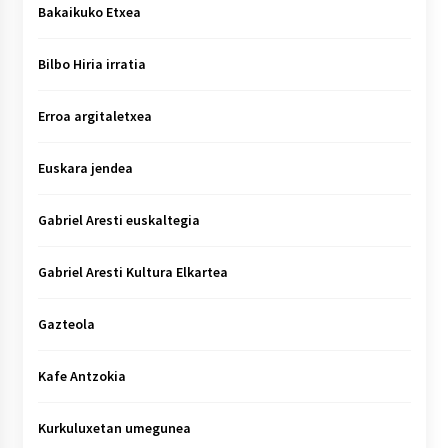
Bakaikuko Etxea
Bilbo Hiria irratia
Erroa argitaletxea
Euskara jendea
Gabriel Aresti euskaltegia
Gabriel Aresti Kultura Elkartea
Gazteola
Kafe Antzokia
Kurkuluxetan umegunea