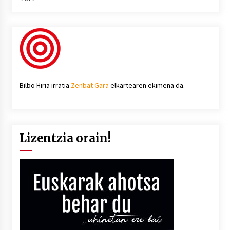
Bilbo Hiria irratia
Zenbat Gara
elkartearen ekimena da.
Lizentzia orain!