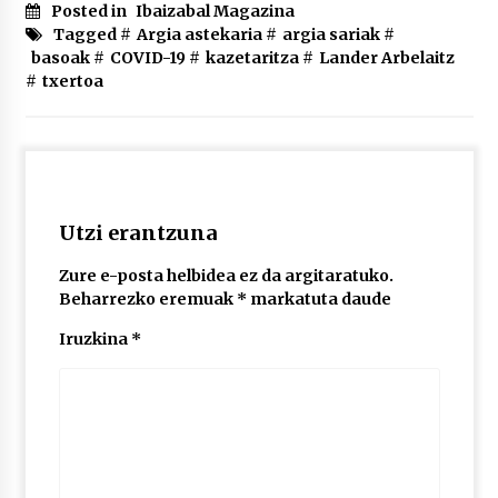
2026/07/03
Posted in
Ibaizabal Magazina
Tagged #
Argia astekaria
#
argia sariak
#
basoak
#
COVID-19
#
kazetaritza
#
Lander Arbelaitz
MUSIBLA #297: Bide, Boards Of Canada, Somak,
#
txertoa
Tiga, Twisted Teens, Underscores, Habia
2026/07/02
Utzi erantzuna
Zure e-posta helbidea ez da argitaratuko.
Beharrezko eremuak
*
markatuta daude
Iruzkina
*