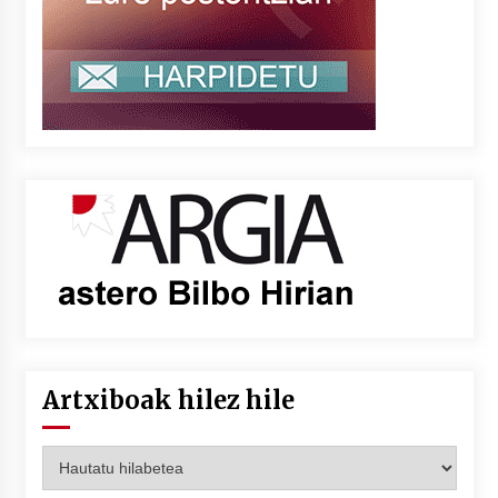
Artxiboak hilez hile
Artxiboak
hilez