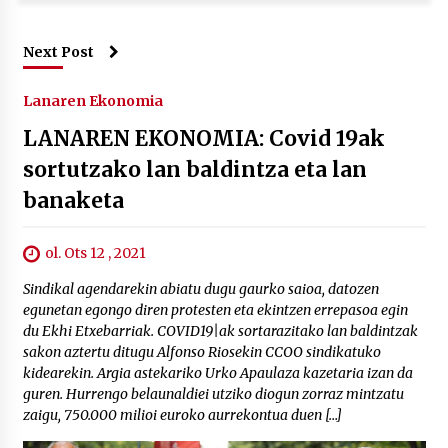
Next Post
Lanaren Ekonomia
LANAREN EKONOMIA: Covid 19ak
sortutzako lan baldintza eta lan
banaketa
ol. Ots 12 , 2021
Sindikal agendarekin abiatu dugu gaurko saioa, datozen
egunetan egongo diren protesten eta ekintzen errepasoa egin
du Ekhi Etxebarriak. COVID19|ak sortarazitako lan baldintzak
sakon aztertu ditugu Alfonso Riosekin CCOO sindikatuko
kidearekin. Argia astekariko Urko Apaulaza kazetaria izan da
guren. Hurrengo belaunaldiei utziko diogun zorraz mintzatu
zaigu, 750.000 milioi euroko aurrekontua duen […]