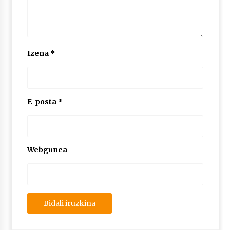
Izena
*
E-posta
*
Webgunea