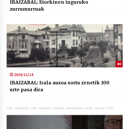
IBAIZABAL: Etorkinen inguruko
zurrumurruak
2016/11/14
IBAIZABAL: Irala auzoa sortu zenetik 100
urte pasa dira