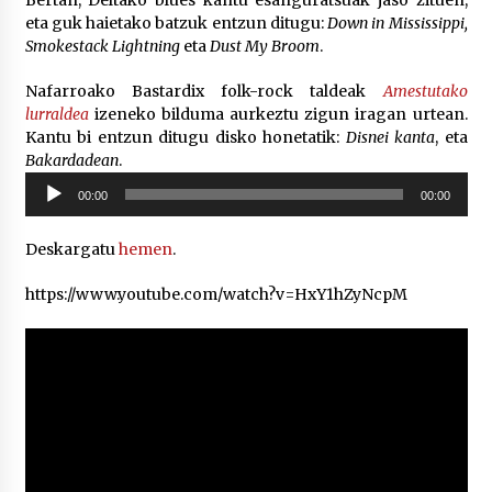
Bertan, Deltako blues kantu esanguratsuak jaso zituen,
eta guk haietako batzuk entzun ditugu:
Down in Mississippi,
Smokestack Lightning
eta
Dust My Broom
.
Nafarroako Bastardix folk-rock taldeak
Amestutako
lurraldea
izeneko bilduma aurkeztu zigun iragan urtean.
Kantu bi entzun ditugu disko honetatik:
Disnei kanta
, eta
Bakardadean
.
Soinu
00:00
00:00
erreproduzigailua
Deskargatu
hemen
.
https://www.youtube.com/watch?v=HxY1hZyNcpM