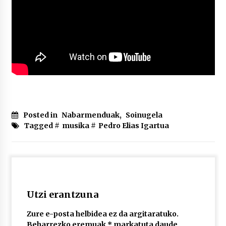
Posted in
Nabarmenduak
,
Soinugela
Tagged #
musika
#
Pedro Elias Igartua
Utzi erantzuna
Zure e-posta helbidea ez da argitaratuko.
Beharrezko eremuak
*
markatuta daude