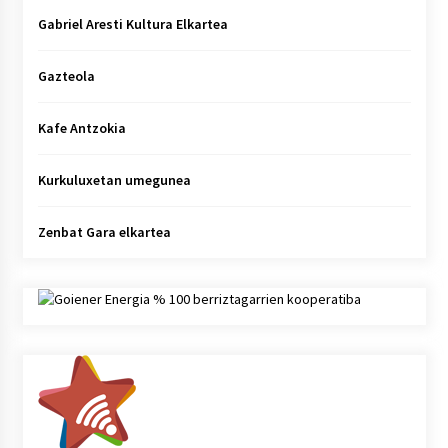
Gabriel Aresti Kultura Elkartea
Gazteola
Kafe Antzokia
Kurkuluxetan umegunea
Zenbat Gara elkartea