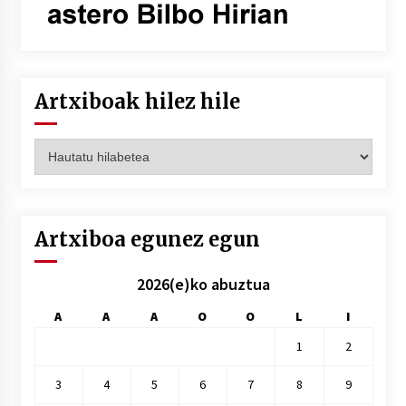
Artxiboak hilez hile
Artxiboak
hilez
hile
Artxiboa egunez egun
2026(e)ko abuztua
A
A
A
O
O
L
I
1
2
3
4
5
6
7
8
9