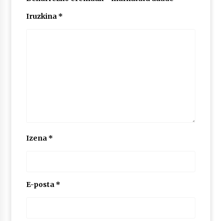
Iruzkina
*
Izena
*
E-posta
*