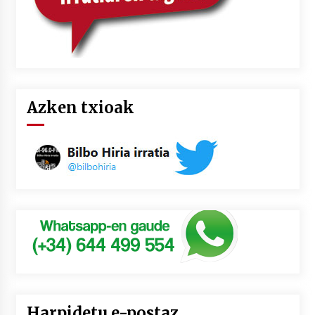
Azken txioak
Harpidetu e-postaz