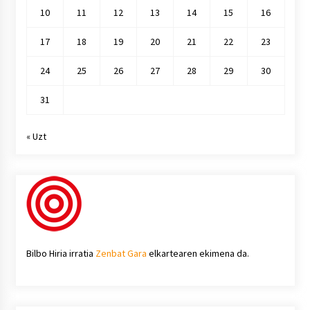
10
11
12
13
14
15
16
17
18
19
20
21
22
23
24
25
26
27
28
29
30
31
« Uzt
Bilbo Hiria irratia
Zenbat Gara
elkartearen ekimena da.