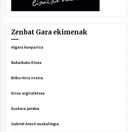
Zenbat Gara ekimenak
Algara konpartsa
Bakaikuko Etxea
Bilbo Hiria irratia
Erroa argitaletxea
Euskara jendea
Gabriel Aresti euskaltegia