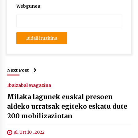
Webgunea
Next Post
Ibaizabal Magazina
Milaka lagunek euskal presoen
aldeko urratsak egiteko eskatu dute
200 mobilizaziotan
al. Urt 10 , 2022