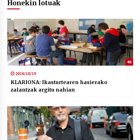
Honekin lotuak
2016/10/19
KLARIONA: Ikasturtearen hasierako
zalantzak argitu nahian