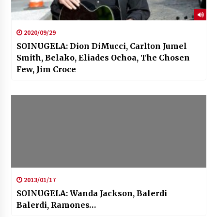
2020/09/29
SOINUGELA: Dion DiMucci, Carlton Jumel
Smith, Belako, Eliades Ochoa, The Chosen
Few, Jim Croce
2013/01/17
SOINUGELA: Wanda Jackson, Balerdi
Balerdi, Ramones…