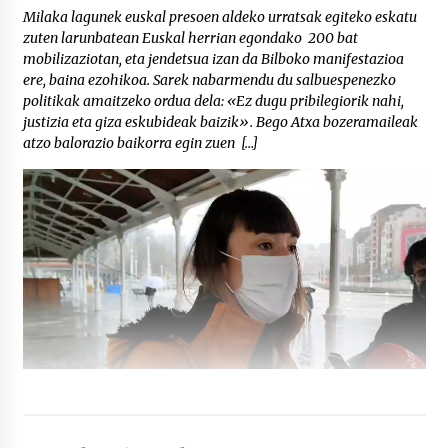
Milaka lagunek euskal presoen aldeko urratsak egiteko eskatu
zuten larunbatean Euskal herrian egondako 200 bat
mobilizaziotan, eta jendetsua izan da Bilboko manifestazioa
ere, baina ezohikoa. Sarek nabarmendu du salbuespenezko
politikak amaitzeko ordua dela: «Ez dugu pribilegiorik nahi,
justizia eta giza eskubideak baizik». Bego Atxa bozeramaileak
atzo balorazio baikorra egin zuen […]