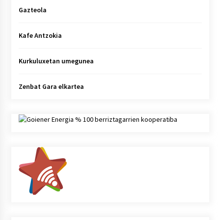
Gazteola
Kafe Antzokia
Kurkuluxetan umegunea
Zenbat Gara elkartea