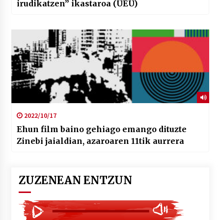
irudikatzen” ikastaroa (UEU)
2022/10/17
Ehun film baino gehiago emango dituzte
Zinebi jaialdian, azaroaren 11tik aurrera
ZUZENEAN ENTZUN