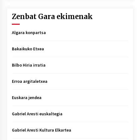
Zenbat Gara ekimenak
Algara konpartsa
Bakaikuko Etxea
Bilbo Hiria irratia
Erroa argitaletxea
Euskara jendea
Gabriel Aresti euskaltegia
Gabriel Aresti Kultura Elkartea