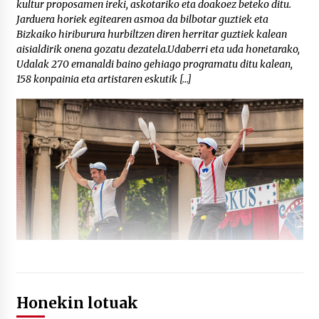
kultur proposamen ireki, askotariko eta doakoez beteko ditu.
Jarduera horiek egitearen asmoa da bilbotar guztiek eta
Bizkaiko hiriburura hurbiltzen diren herritar guztiek kalean
aisialdirik onena gozatu dezatela.Udaberri eta uda honetarako,
Udalak 270 emanaldi baino gehiago programatu ditu kalean,
158 konpainia eta artistaren eskutik […]
Honekin lotuak