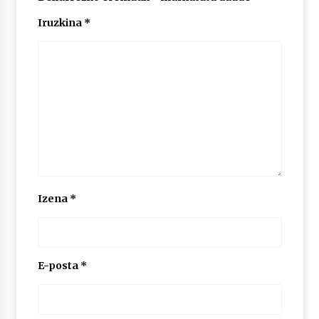
Iruzkina
*
Izena
*
E-posta
*