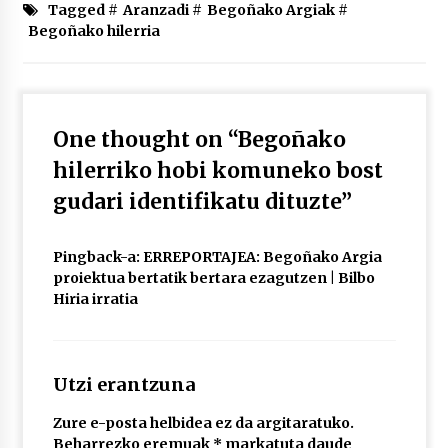
2026/07/03
Tagged #
Aranzadi
#
Begoñako Argiak
#
Begoñako hilerria
MUSIBLA #297: Bide, Boards Of Canada, Somak,
Tiga, Twisted Teens, Underscores, Habia
2026/07/02
One thought on “
Begoñako
hilerriko hobi komuneko bost
gudari identifikatu dituzte
”
Pingback-a:
ERREPORTAJEA: Begoñako Argia
proiektua bertatik bertara ezagutzen | Bilbo
Hiria irratia
Utzi erantzuna
Zure e-posta helbidea ez da argitaratuko.
Beharrezko eremuak
*
markatuta daude