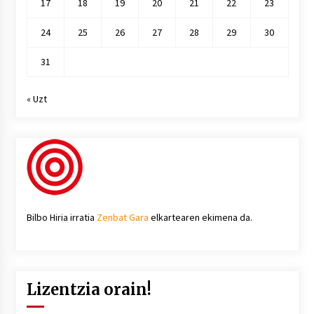
17
18
19
20
21
22
23
24
25
26
27
28
29
30
31
« Uzt
Bilbo Hiria irratia
Zenbat Gara
elkartearen ekimena da.
Lizentzia orain!