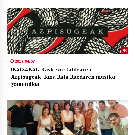
2017/04/07
IBAIZABAL: Kaskezur taldearen
‘Azpisugeak’ lana Rafa Ruedaren musika
gomendioa