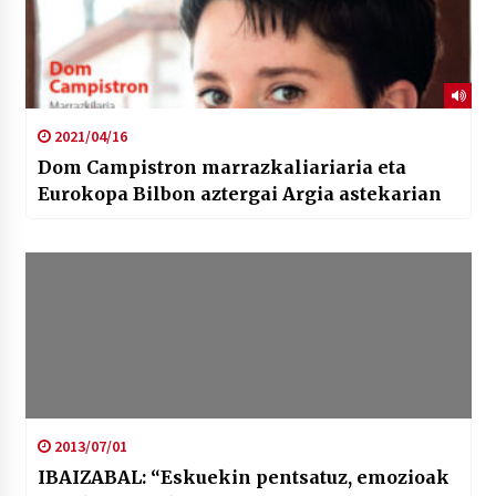
2021/04/16
Dom Campistron marrazkaliariaria eta
Eurokopa Bilbon aztergai Argia astekarian
2013/07/01
IBAIZABAL: “Eskuekin pentsatuz, emozioak