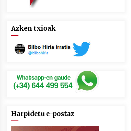
Azken txioak
Harpidetu e-postaz