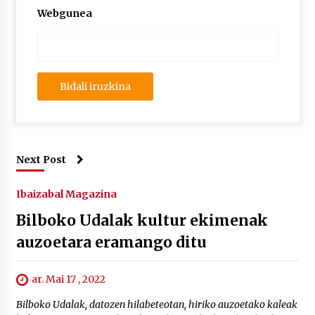
Webgunea
Next Post
Ibaizabal Magazina
Bilboko Udalak kultur ekimenak
auzoetara eramango ditu
ar. Mai 17 , 2022
Bilboko Udalak, datozen hilabeteotan, hiriko auzoetako kaleak