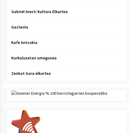
Gabriel Aresti Kultura Elkartea
Gazteola
Kafe Antzokia
Kurkuluxetan umegunea
Zenbat Gara elkartea