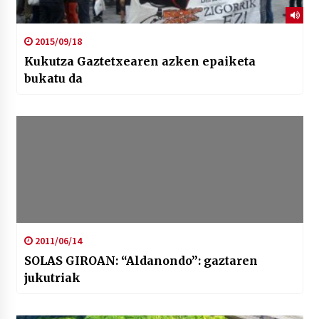
2015/09/18
Kukutza Gaztetxearen azken epaiketa
bukatu da
2011/06/14
SOLAS GIROAN: “Aldanondo”: gaztaren
jukutriak