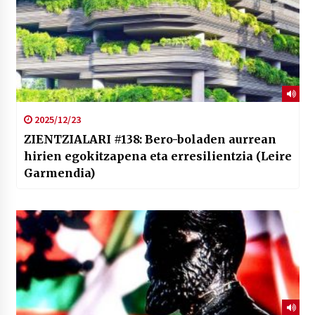
2025/12/23
ZIENTZIALARI #138: Bero-boladen aurrean
hirien egokitzapena eta erresilientzia (Leire
Garmendia)