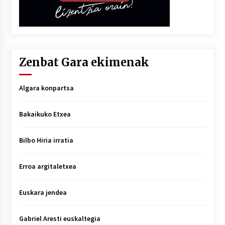
Zenbat Gara ekimenak
Algara konpartsa
Bakaikuko Etxea
Bilbo Hiria irratia
Erroa argitaletxea
Euskara jendea
Gabriel Aresti euskaltegia