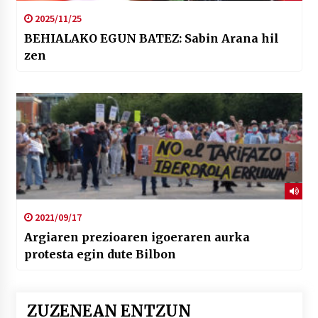
2025/11/25
BEHIALAKO EGUN BATEZ: Sabin Arana hil
zen
2021/09/17
Argiaren prezioaren igoeraren aurka
protesta egin dute Bilbon
ZUZENEAN ENTZUN