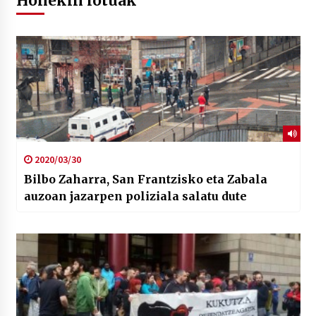
Honekin lotuak
2020/03/30
Bilbo Zaharra, San Frantzisko eta Zabala
auzoan jazarpen poliziala salatu dute