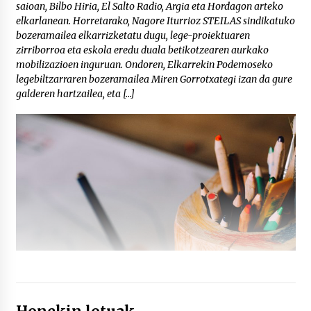
saioan, Bilbo Hiria, El Salto Radio, Argia eta Hordagon arteko
elkarlanean. Horretarako, Nagore Iturrioz STEILAS sindikatuko
bozeramailea elkarrizketatu dugu, lege-proiektuaren
zirriborroa eta eskola eredu duala betikotzearen aurkako
mobilizazioen inguruan. Ondoren, Elkarrekin Podemoseko
legebiltzarraren bozeramailea Miren Gorrotxategi izan da gure
galderen hartzailea, eta […]