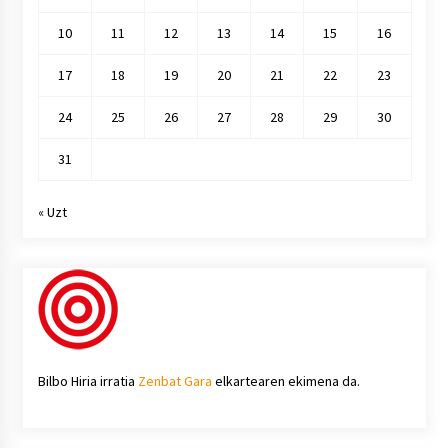
10
11
12
13
14
15
16
17
18
19
20
21
22
23
24
25
26
27
28
29
30
31
« Uzt
Bilbo Hiria irratia
Zenbat Gara
elkartearen ekimena da.