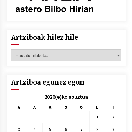
Artxiboak hilez hile
Artxiboak
hilez
hile
Artxiboa egunez egun
2026(e)ko abuztua
A
A
A
O
O
L
I
1
2
3
4
5
6
7
8
9