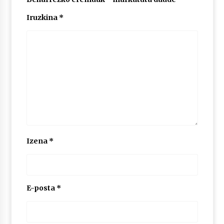
Iruzkina
*
Izena
*
E-posta
*