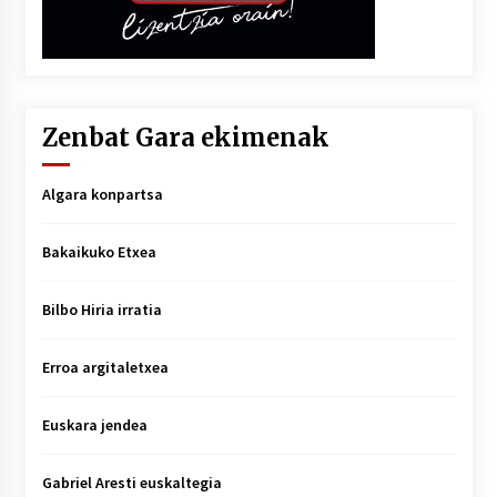
Zenbat Gara ekimenak
Algara konpartsa
Bakaikuko Etxea
Bilbo Hiria irratia
Erroa argitaletxea
Euskara jendea
Gabriel Aresti euskaltegia