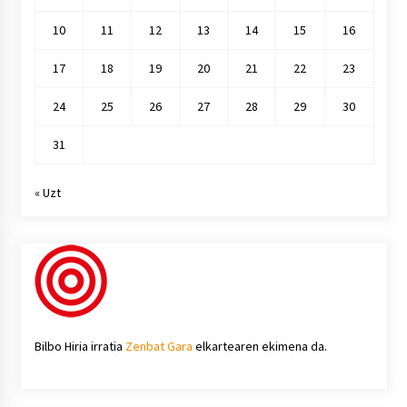
10
11
12
13
14
15
16
17
18
19
20
21
22
23
24
25
26
27
28
29
30
31
« Uzt
Bilbo Hiria irratia
Zenbat Gara
elkartearen ekimena da.