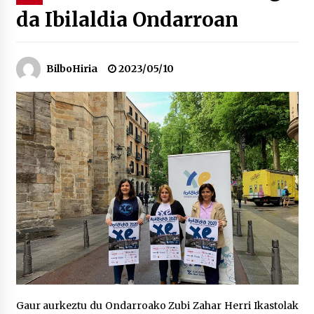
da Ibilaldia Ondarroan
“Hiztegi bat” Gorka Urbizuk idatzitako letren
hiztegia
2026/07/23
BilboHiria
2023/05/10
Bakaikuko barnetegitik gazteek egindako saio
berezia
2026/07/16
Tuba eta bonbardinoaren astea, Bilboko
Kontserbatorioan protagonista
2026/07/16
Auzoportala : 1×04 Auzofoniak
2026/07/15
Gaur abitua da Bilbao bbk live jaialdia
2026/07/09
Gaur aurkeztu du Ondarroako Zubi Zahar Herri Ikastolak