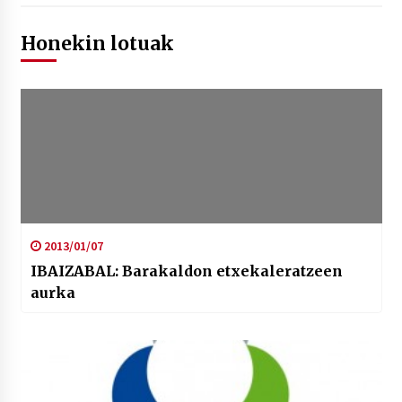
Honekin lotuak
2013/01/07
IBAIZABAL: Barakaldon etxekaleratzeen
aurka