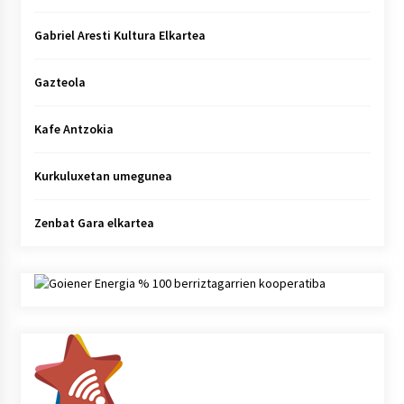
Gabriel Aresti Kultura Elkartea
Gazteola
Kafe Antzokia
Kurkuluxetan umegunea
Zenbat Gara elkartea