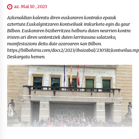
az. Mai 10 , 2023
Azkenaldian kaleratu diren euskararen kontrako epaiak
aztertuta Euskalgintzaren Kontseiluak irakurketa egin du gaur
Bilbon. Euskararen biziberritzea helburu duten neurrien kontra
iristen ari diren sententziek duten larritasuna salatzeko,
manifestaziora deitu dute azaroaren 4an Bilbon.
https://bilbohiria.com/docs2/2023/ibaizabal/230510_kontseilua.mp
Deskargatu hemen.