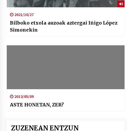
2021/10/27
Bilboko etxola auzoak aztergai Iñigo López
Simonekin
2013/05/09
ASTE HONETAN, ZER?
ZUZENEAN ENTZUN