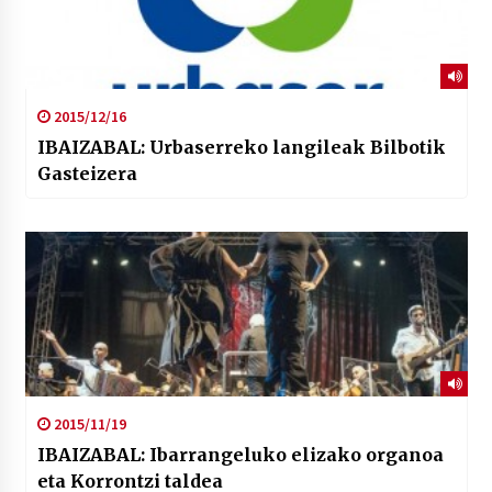
2015/12/16
IBAIZABAL: Urbaserreko langileak Bilbotik
Gasteizera
2015/11/19
IBAIZABAL: Ibarrangeluko elizako organoa
eta Korrontzi taldea