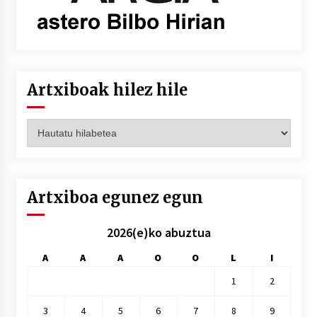
Artxiboak hilez hile
Artxiboak
hilez
hile
Artxiboa egunez egun
2026(e)ko abuztua
A
A
A
O
O
L
I
1
2
3
4
5
6
7
8
9