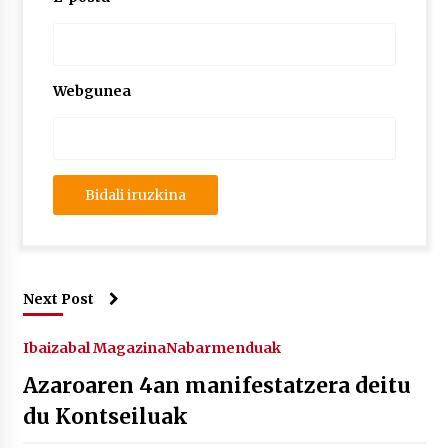
Webgunea
Next Post
Ibaizabal Magazina
Nabarmenduak
Azaroaren 4an manifestatzera deitu
du Kontseiluak