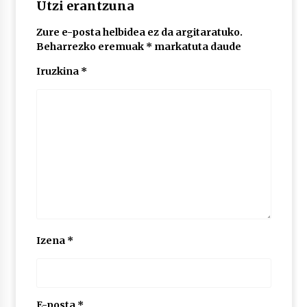
Utzi erantzuna
2026/07/03
Zure e-posta helbidea ez da argitaratuko.
MUSIBLA #297: Bide, Boards Of Canada, Somak,
Beharrezko eremuak
*
markatuta daude
Tiga, Twisted Teens, Underscores, Habia
2026/07/02
Iruzkina
*
Izena
*
E-posta
*