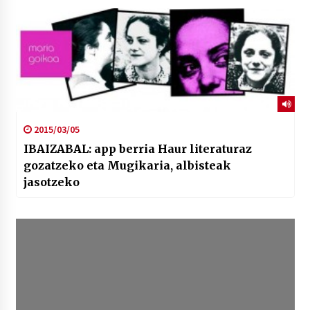
2015/03/05
IBAIZABAL: app berria Haur literaturaz
gozatzeko eta Mugikaria, albisteak
jasotzeko