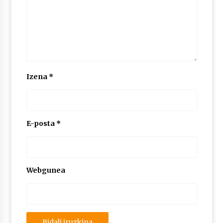
2026/07/03
MUSIBLA #297: Bide, Boards Of Canada, Somak,
Tiga, Twisted Teens, Underscores, Habia
2026/07/02
Izena
*
E-posta
*
Webgunea