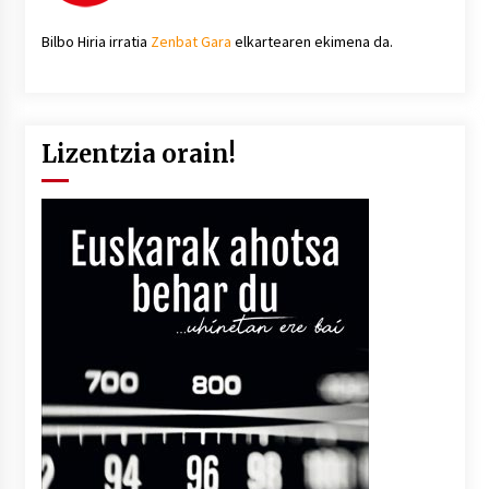
Bilbo Hiria irratia
Zenbat Gara
elkartearen ekimena da.
Lizentzia orain!