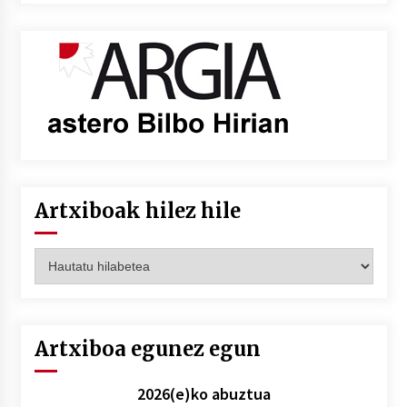
Artxiboak hilez hile
Artxiboak
hilez
hile
Artxiboa egunez egun
2026(e)ko abuztua