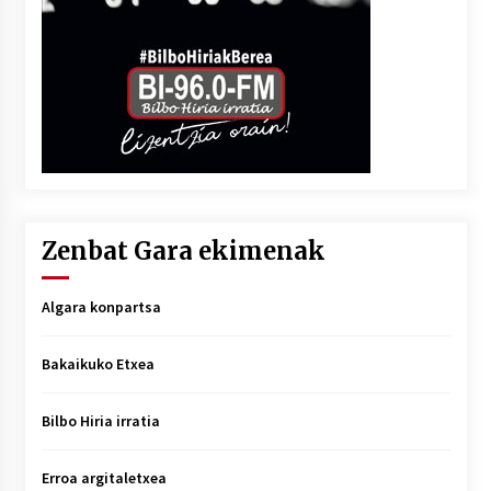
Zenbat Gara ekimenak
Algara konpartsa
Bakaikuko Etxea
Bilbo Hiria irratia
Erroa argitaletxea