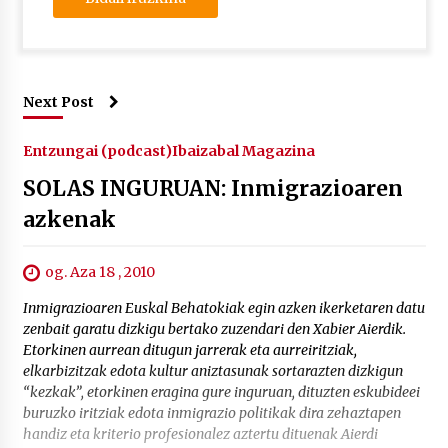
Next Post
Entzungai (podcast)
Ibaizabal Magazina
SOLAS INGURUAN: Inmigrazioaren
azkenak
og. Aza 18 , 2010
Inmigrazioaren Euskal Behatokiak egin azken ikerketaren datu
zenbait garatu dizkigu bertako zuzendari den Xabier Aierdik.
Etorkinen aurrean ditugun jarrerak eta aurreiritziak,
elkarbizitzak edota kultur aniztasunak sortarazten dizkigun
“kezkak”, etorkinen eragina gure inguruan, dituzten eskubideei
buruzko iritziak edota inmigrazio politikak dira zehaztapen
handiz eta kriterio profesionalez aztertu dituenak Aierdi