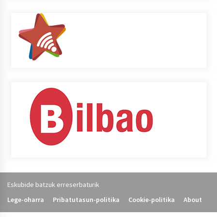
Eskubide batzuk erreserbaturik
Lege-oharra
Pribatutasun-politika
Cookie-politika
About