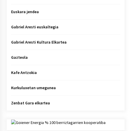
Euskara jendea
Gabriel Aresti euskaltegia
Gabriel Aresti Kultura Elkartea
Gazteola
Kafe Antzokia
Kurkuluxetan umegunea
Zenbat Gara elkartea