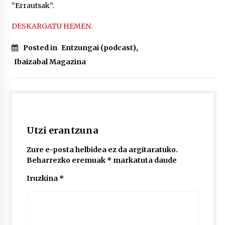
“Errautsak”.
DESKARGATU HEMEN.
POTTO: San Pedro jaietako bertso-saioa
2026/07/09
Posted in
Entzungai (podcast)
,
Ibaizabal Magazina
Larunbatean Plentziako Itsas Martxa ospatuko
da
2026/07/07
LIBURUEN ERREPUBLIKA TXIKIA: Hiragana akats
isil batekin dator beti
Utzi erantzuna
2026/07/07
Zure e-posta helbidea ez da argitaratuko.
Beharrezko eremuak
*
markatuta daude
Auritz Iñurrietaren margoak ikusgai
Uribitarte40 aretoan
Iruzkina
*
2026/07/03
SOINUGELA: Paul McCartney eta Ringo Starr-en
lan berriak