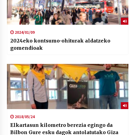
2024/01/09
2024eko kontsumo-ohiturak aldatzeko
gomendioak
2018/05/24
Elkartasun kilometro berezia egingo da
Bilbon Gure esku dagok antolatutako Giza