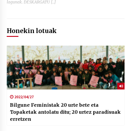
lagunak. DESKARGATU […]
Honekin lotuak
2022/04/27
Bilgune Feministak 20 urte bete eta
Topaketak antolatu ditu; 20 urtez paradisuak
erretzen