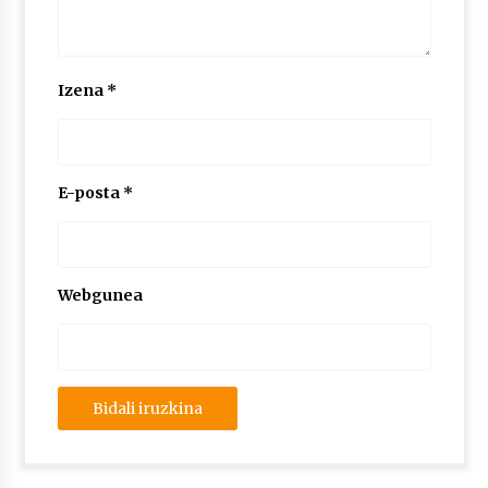
Izena
*
E-posta
*
Webgunea