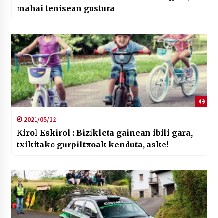
mahai tenisean gustura
2021/05/12
Kirol Eskirol : Bizikleta gainean ibili gara,
txikitako gurpiltxoak kenduta, aske!