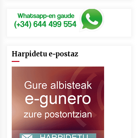
Harpidetu e-postaz