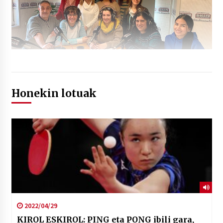
Honekin lotuak
2022/04/29
KIROL ESKIROL: PING eta PONG ibili gara,