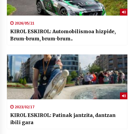
2026/05/21
KIROL ESKIROL: Automobilismoa hizpide,
Brum-brum, brum-brum..
2023/02/17
KIROL ESKIROL: Patinak jantzita, dantzan
ibili gara