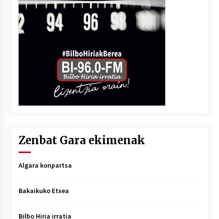
Zenbat Gara ekimenak
Algara konpartsa
Bakaikuko Etxea
Bilbo Hiria irratia