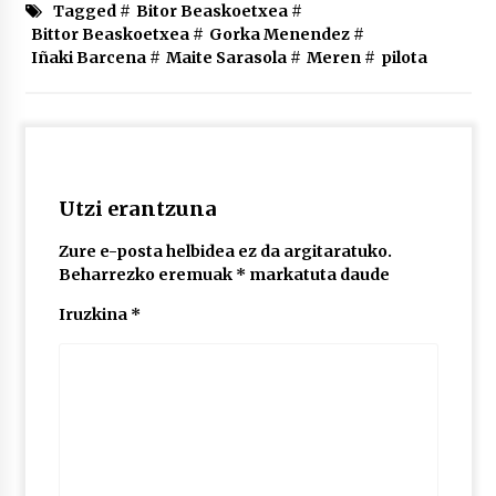
2026/07/03
Tagged #
Bitor Beaskoetxea
#
Bittor Beaskoetxea
#
Gorka Menendez
#
Iñaki Barcena
#
Maite Sarasola
#
Meren
#
pilota
MUSIBLA #297: Bide, Boards Of Canada, Somak,
Tiga, Twisted Teens, Underscores, Habia
2026/07/02
Utzi erantzuna
Zure e-posta helbidea ez da argitaratuko.
Beharrezko eremuak
*
markatuta daude
Iruzkina
*