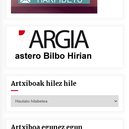
Artxiboak hilez hile
Artxiboak
hilez
hile
Artxiboa egunez egun