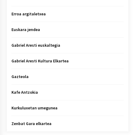
Erroa argitaletxea
Euskara jendea
Gabriel Aresti euskaltegia
Gabriel Aresti Kultura Elkartea
Gazteola
Kafe Antzokia
Kurkuluxetan umegunea
Zenbat Gara elkartea