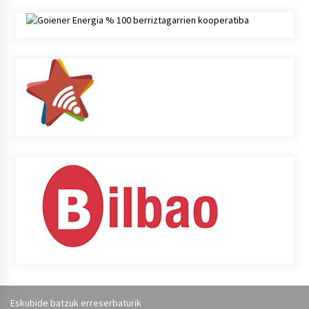
Eskubide batzuk erreserbaturik