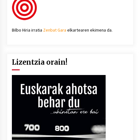
Bilbo Hiria irratia
Zenbat Gara
elkartearen ekimena da.
Lizentzia orain!