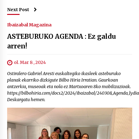
Next Post
Ibaizabal Magazina
ASTEBURUKO AGENDA : Ez galdu
arren!
ol. Mar 8 , 2024
Ostiralero Gabriel Aresti euskaltegiko ikasleek asteburuko
planak ekarriko dizkigute Bilbo Hiria Irratian. Gaurkoan
antzerkia, museoak eta nola ez Martxoaren 8ko mobilizazioak.
https://bilbohiria.com/docs2/2024/ibaizabal/240308_Agenda_lydia
Deskargatu hemen.