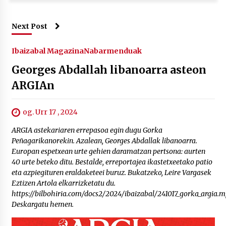
Next Post
Ibaizabal Magazina
Nabarmenduak
Georges Abdallah libanoarra asteon
ARGIAn
og. Urr 17 , 2024
ARGIA astekariaren errepasoa egin dugu Gorka
Peñagarikanorekin. Azalean, Georges Abdallak libanoarra.
Europan espetxean urte gehien daramatzan pertsona: aurten
40 urte beteko ditu. Bestalde, erreportajea ikastetxeetako patio
eta azpiegituren eraldaketeei buruz. Bukatzeko, Leire Vargasek
Eztizen Artola elkarrizketatu du.
https://bilbohiria.com/docs2/2024/ibaizabal/241017_gorka_argia.m
Deskargatu hemen.