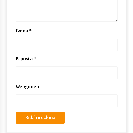
Izena
*
E-posta
*
Webgunea