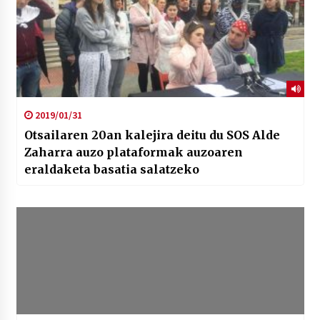
2019/01/31
Otsailaren 20an kalejira deitu du SOS Alde
Zaharra auzo plataformak auzoaren
eraldaketa basatia salatzeko