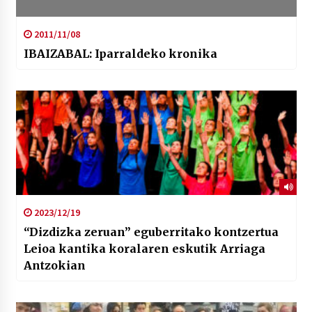
2011/11/08
IBAIZABAL: Iparraldeko kronika
2023/12/19
“Dizdizka zeruan” eguberritako kontzertua
Leioa kantika koralaren eskutik Arriaga
Antzokian