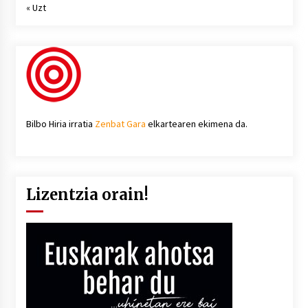
« Uzt
Bilbo Hiria irratia
Zenbat Gara
elkartearen ekimena da.
Lizentzia orain!