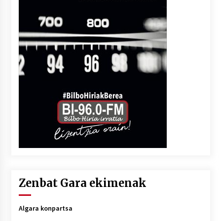
Zenbat Gara ekimenak
Algara konpartsa