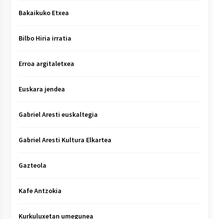
Bakaikuko Etxea
Bilbo Hiria irratia
Erroa argitaletxea
Euskara jendea
Gabriel Aresti euskaltegia
Gabriel Aresti Kultura Elkartea
Gazteola
Kafe Antzokia
Kurkuluxetan umegunea