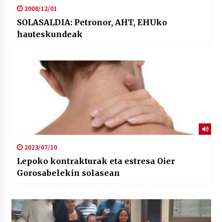
2008/12/01
SOLASALDIA: Petronor, AHT, EHUko
hauteskundeak
2023/07/10
Lepoko kontrakturak eta estresa Oier
Gorosabelekin solasean