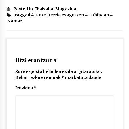
2026/07/03
Posted in
Ibaizabal Magazina
Tagged #
Gure Herria ezagutzen
#
Orhipean
#
MUSIBLA #297: Bide, Boards Of Canada, Somak,
xamar
Tiga, Twisted Teens, Underscores, Habia
2026/07/02
Utzi erantzuna
Zure e-posta helbidea ez da argitaratuko.
Beharrezko eremuak
*
markatuta daude
Iruzkina
*